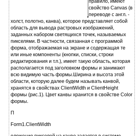
правило, имеют
свойство Canvas (в
переводе с англ. -
холст, полотно, канва), которое представляет собой
область для вывода растровых изображений,
заданных набором светящихся точек, называемых
пикселями. В частности, связанная с программой
форма, отображаемая на экране и содержащая те
или иные компоненты (кнопки, списки, строки
редактирования и т.п.), имеет такую область, которая
располагается под заголовком формы и занимают
всю видимую часть формы.Ширина и высота этой
области, которую далее будем называть канвой,
хранятся в свойствах ClientWidth и ClientHeight
формы (рис.1). Цвет канвы хранится в свойстве Color
формы.
П
Form1.ClientWidth
оложение пикселей на канве задается в системе