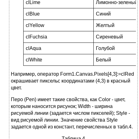
clLime
Лимонно-зеленый
clBlue
Синий
clYellow
Желтый
clFuchsia
Сиреневый
clAqua
Голубой
clWhite
Белый
Например, оператор Form1.Canvas.Pixels[4,3]:=clRed
окрашивает пиксельс координатами (4,3) в красный
цвет.
Перо (Pen) имеет такие свойства, как Color - цвет,
которым наносится рисунок; Width - ширина
рисуемой линии (задается числом пикселей); Style -
вид рисуемой линии. Значение свойства Style
задается одной из констант, перечисленных в табл.4.
Таблица 4