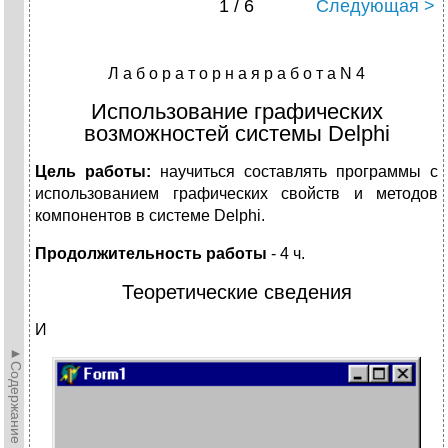
1 / 6
Следующая >
Л а б о р а т о р н а я р а б о т а N 4
Использование графических
возможностей системы Delphi
Цель pаботы:
научиться составлять программы с
использованием графических свойств и методов
компонентов в системе Delphi.
Продолжительность работы
- 4 ч.
Теоретические сведения
И
►Содержание►