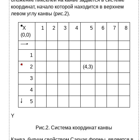
координат, начало которой находится в верхнем
левом углу канвы (рис.2).
X
1
2
3
4
5
6
7
8
(0,0)
1
2
(4,3)
3
4
5
Y
Рис.2. Система координат канвы
Канва, будучи свойством Canvas формы, является в