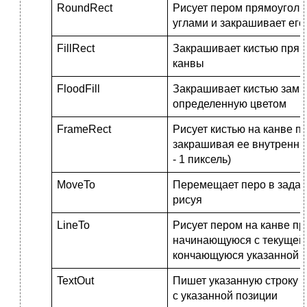
RoundRect
Рисует пером прямоуголь
углами и закрашивает его
FillRect
Закрашивает кистью прям
канвы
FloodFill
Закрашивает кистью замк
определенную цветом
FrameRect
Рисует кистью на канве п
закрашивая ее внутренню
- 1 пиксель)
MoveTo
Перемещает перо в задан
рисуя
LineTo
Рисует пером на канве п
начинающуюся с текущей 
кончающуюся указанной т
TextOut
Пишет указанную строку т
с указанной позиции