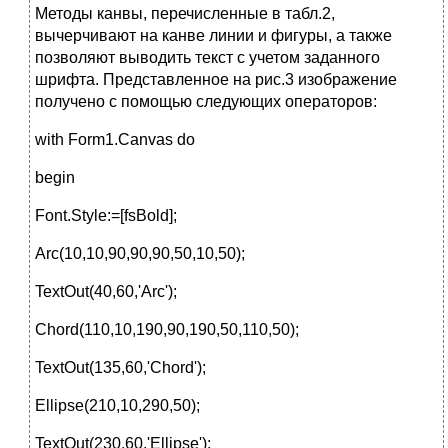
Методы канвы, перечисленные в табл.2,
вычерчивают на канве линии и фигуры, а также
позволяют выводить текст с учетом заданного
шрифта. Представленное на рис.3 изображение
получено с помощью следующих операторов:
with Form1.Canvas do
begin
Font.Style:=[fsBold];
Arc(10,10,90,90,90,50,10,50);
TextOut(40,60,'Arc');
Chord(110,10,190,90,190,50,110,50);
TextOut(135,60,'Chord');
Ellipse(210,10,290,50);
TextOut(230,60,'Ellipse');