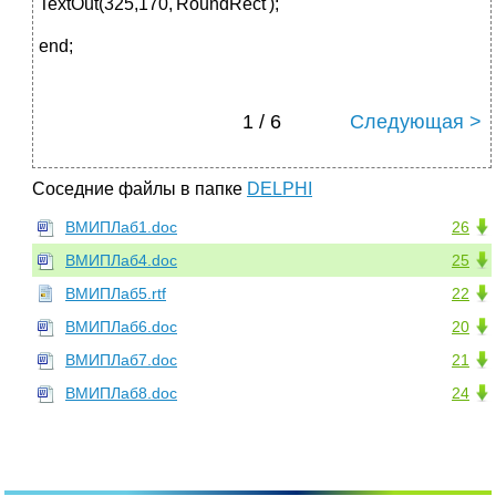
TextOut(325,170,'RoundRect');
end;
1 / 6
Следующая >
Соседние файлы в папке
DELPHI
ВМИПЛаб1.doc
26
ВМИПЛаб4.doc
25
ВМИПЛаб5.rtf
22
ВМИПЛаб6.doc
20
ВМИПЛаб7.doc
21
ВМИПЛаб8.doc
24