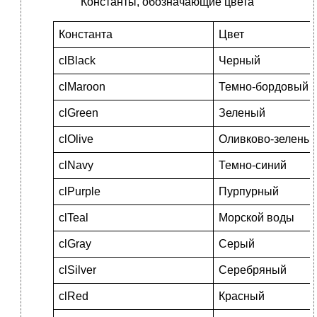
Константы, обозначающие цвета
Константа
Цвет
clBlack
Черный
clMaroon
Темно-бордовый
clGreen
Зеленый
clOlive
Оливково-зелены
clNavy
Темно-синий
clPurple
Пурпурный
clTeal
Морской воды
clGray
Серый
clSilver
Серебряный
clRed
Красный