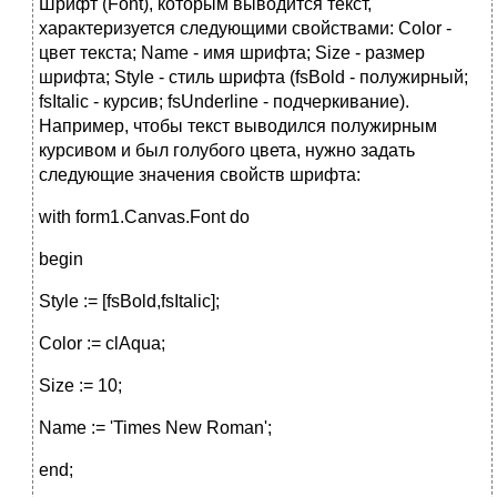
Шрифт (Font), которым выводится текст,
характеризуется следующими свойствами: Color -
цвет текста; Name - имя шрифта; Size - размер
шрифта; Style - стиль шрифта (fsBold - полужирный;
fsItalic - курсив; fsUnderline - подчеркивание).
Например, чтобы текст выводился полужирным
курсивом и был голубого цвета, нужно задать
следующие значения свойств шрифта:
with form1.Canvas.Font do
begin
Style := [fsBold,fsItalic];
Color := clAqua;
Size := 10;
Name := 'Times New Roman';
end;