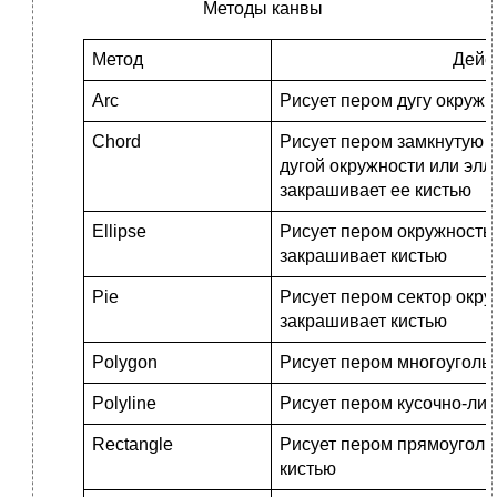
Методы канвы
Метод
Дейс
Arc
Рисует пером дугу окружн
Chord
Рисует пером замкнутую 
дугой окружности или элл
закрашивает ее кистью
Ellipse
Рисует пером окружность 
закрашивает кистью
Pie
Рисует пером сектор окру
закрашивает кистью
Polygon
Рисует пером многоугольн
Polyline
Рисует пером кусочно-ли
Rectangle
Рисует пером прямоугольн
кистью