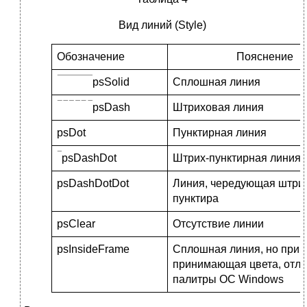
Вид линий (Style)
Обозначение
Пояснение
psSolid
Сплошная линия
psDash
Штриховая линия
psDot
Пунктирная линия
psDashDot
Штрих-пунктирная линия
psDashDotDot
Линия, чередующая штрих
пунктира
psClear
Отсутствие линии
psInsideFrame
Сплошная линия, но при W
принимающая цвета, отли
палитры ОС Windows