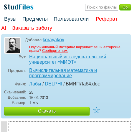
Вузы
Предметы
Пользователи
Реферат
AI
Заказать работу
korayakov
Добавил:
Опубликованный материал нарушает ваши авторские
права?
Сообщите нам.
Национальный исследовательский
Вуз:
университет «МИЭТ»
Вычислительная математика и
Предмет:
программирование
Лабы
/
DELPHI
/ ВМИПЛаб4
.doc
Файл:
Скачиваний:
25
Добавлен:
16.04.2013
Размер:
1 Мб
☆
Скачать