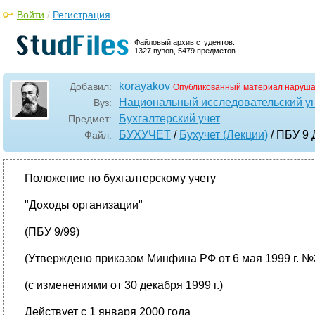
Войти
/
Регистрация
Файловый архив студентов.
1327 вузов, 5479 предметов.
korayakov
Добавил:
Опубликованный материал наруша
Национальный исследовательский у
Вуз:
Бухгалтерский учет
Предмет:
БУХУЧЕТ
/
Бухучет (Лекции)
/ ПБУ 9
Файл:
Положение по бухгалтерскому учету
"Доходы организации"
(ПБУ 9/99)
(Утверждено приказом Минфина РФ от 6 мая 1999 г. №
(с изменениями от 30 декабря 1999 г.)
Действует с 1 января 2000 года