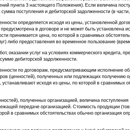
ний пункта 3 настоящего Положения). Если величина посту
к сумма поступления и дебиторской задолженности (в части,
женности определяется исходя из цены, установленной дого
 предусмотрена в договоре и не может быть установлена ис
ости принимается цена, по которой в сравнимых обстоятел
слуг) либо предоставления во временное пользование (врем
бот, оказании услуг на условиях коммерческого кредита, пр
 сумме дебиторской задолженности.
лженности по договорам, предусматривающим исполнение об
аров (ценностей), полученных или подлежащих получению о
устанавливают исходя из цены, по которой в сравнимых о
нностей), полученных организацией, величина поступления 
лежащей передаче организацией. Стоимость продукции (то
оторой в сравнимых обстоятельствах обычно организация о