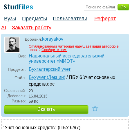
Вузы
Предметы
Пользователи
Реферат
AI
Заказать работу
korayakov
Добавил:
Опубликованный материал нарушает ваши авторские
права?
Сообщите нам.
Национальный исследовательский
Вуз:
университет «МИЭТ»
Бухгалтерский учет
Предмет:
Бухучет (Лекции)
/ ПБУ 6 Учет основных
Файл:
средств
.doc
Скачиваний:
20
Добавлен:
16.04.2013
Размер:
59 Кб
☆
Скачать
"Учет основных средств" (ПБУ 6/97)