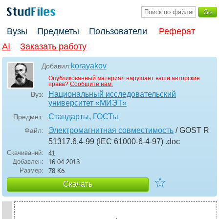
Вузы
Предметы
Пользователи
Реферат
AI
Заказать работу
korayakov
Добавил:
Опубликованный материал нарушает ваши авторские
права?
Сообщите нам.
Национальный исследовательский
Вуз:
университет «МИЭТ»
Стандарты, ГОСТы
Предмет:
Электромагнитная совместимость
/ GOST R
Файл:
51317.6.4-99 (IEC 61000-6-4-97)
.doc
Скачиваний:
41
Добавлен:
16.04.2013
Размер:
78 Кб
☆
Скачать