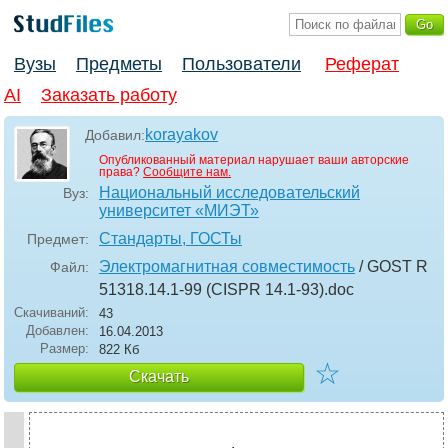
Вузы
Предметы
Пользователи
Реферат
AI
Заказать работу
korayakov
Добавил:
Опубликованный материал нарушает ваши авторские
права?
Сообщите нам.
Национальный исследовательский
Вуз:
университет «МИЭТ»
Стандарты, ГОСТы
Предмет:
Электромагнитная совместимость
/ GOST R
Файл:
51318.14.1-99 (CISPR 14.1-93)
.doc
Скачиваний:
43
Добавлен:
16.04.2013
Размер:
822 Кб
☆
Скачать