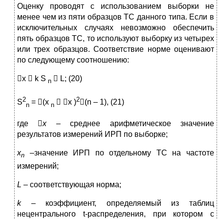
Оценку проводят с использованием выборки не
менее чем из пяти образцов ТС данного типа. Если в
исключительных случаях невозможно обеспечить
пять образцов ТС, то используют выборку из четырех
или трех образцов. Соответствие норме оценивают
по следующему соотношению:
x  k S
 L; (20)
n
2
2
S
= (x
 x )
(n – 1), (21)
n
n
где 
х
– среднее арифметическое значение
результатов измерений ИРП по выборке;
х
–
значение ИРП по отдельному ТС на частоте
n
измерений;
L
– соответствующая норма;
k
– коэффициент, определяемый из таблиц
нецентрального t-распределения, при котором с