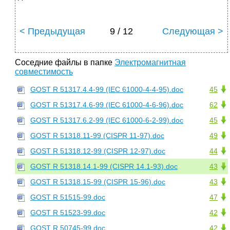
< Предыдущая
9 / 12
Следующая >
Соседние файлы в папке
Электромагнитная
совместимость
GOST R 51317.4.4-99 (IEC 61000-4-4-95).doc
45
GOST R 51317.4.6-99 (IEC 61000-4-6-96).doc
62
GOST R 51317.6.2-99 (IEC 61000-6-2-99).doc
45
GOST R 51318.11-99 (CISPR 11-97).doc
49
GOST R 51318.12-99 (CISPR 12-97).doc
44
GOST R 51318.14.1-99 (CISPR 14.1-93).doc
43
GOST R 51318.15-99 (CISPR 15-96).doc
43
GOST R 51515-99.doc
47
GOST R 51523-99.doc
42
GOST R 50745-99.doc
42