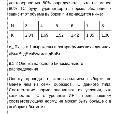
достоверностью 80% определяется, что не менее
80% ТС будут удовлетворять норме. Значение k
зависит от объема выборки n и приводится ниже:
N
3
4
5
6
7
8
K
2,04
1,69
1,52
1,42
1,35
1,30
x
, 
х, s
и L выражены в логарифмических единицах:
n
n
дБмкВ, дБмкВ/м или дБпВт.
8.3.2 Оценка на основе биномиального
распределения
Оценку проводят с использованием выборки не
менее чем из семи образцов ТС данного типа.
Соответствие норме оценивают из условия, что
количество ТС с уровнем ИРП, превышающим
соответствующую норму, не может быть больше
с
в
выборке объемом n: