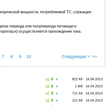
ектрической мощности, потребляемой ТС, служащее
делах периода или полупериода питающего
торого(ых) осуществляется прохождение тока.
7
8
9
10
Следующая >
>>
43
822 Кб
16.04.2013
#
43
1 Мб
16.04.2013
#
47
721 Кб
16.04.2013
#
42
221 Кб
16.04.2013
#