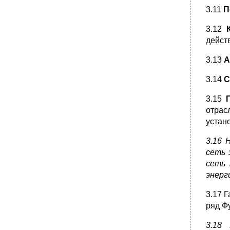
3.11
П
3.12
дейст
3.13
А
3.14
С
3.15
отрас
устан
3.16 
сеть 
сеть 
энерг
3.17 
ряд Ф
3.18