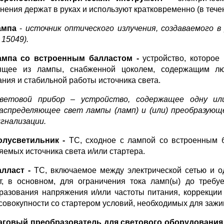
нения держат в руках и используют кратковременно (в течен
ампа
-
источник оптического излучения, создаваемого в
 15049).
ампа со встроенным балластом -
устройство, которое
ящее из лампы, снабженной цоколем, содержащим л
ания и стабильной работы источника света.
ветовой прибор
–
устройство, содержащее одну ил
аспределяющее свет лампы (ламп) и (или) преобразующ
игнализации.
олусветильник -
ТС, сходное с лампой со встроенным б
яемых источника света и/или стартера.
алласт -
ТС, включаемое между электрической сетью и о
т, в основном, для ограничения тока ламп(ы) до требу
разования напряжения и/или частоты питания, коррекци
 совокупности со стартером условий, необходимых для зажи
говый преобразователь для светового оборудования