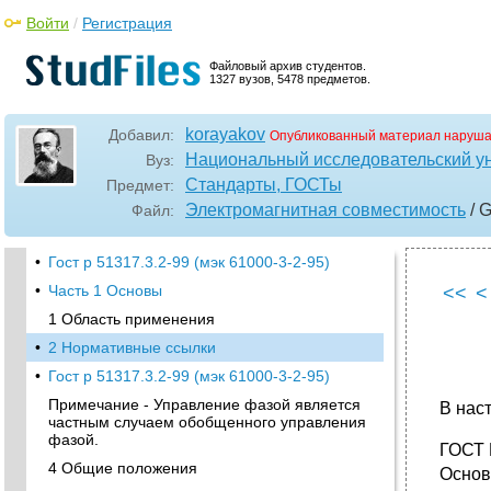
Войти
/
Регистрация
Файловый архив студентов.
1327 вузов, 5478 предметов.
korayakov
Добавил:
Опубликованный материал наруша
Национальный исследовательский у
Вуз:
Стандарты, ГОСТы
Предмет:
Электромагнитная совместимость
/ 
Файл:
•
Гост р 51317.3.2-99 (мэк 61000-3-2-95)
•
Часть 1 Основы
<<
<
1 Область применения
•
2 Нормативные ссылки
•
Гост р 51317.3.2-99 (мэк 61000-3-2-95)
Примечание - Управление фазой является
В нас
частным случаем обобщенного управления
фазой.
ГОСТ 
4 Общие положения
Основ