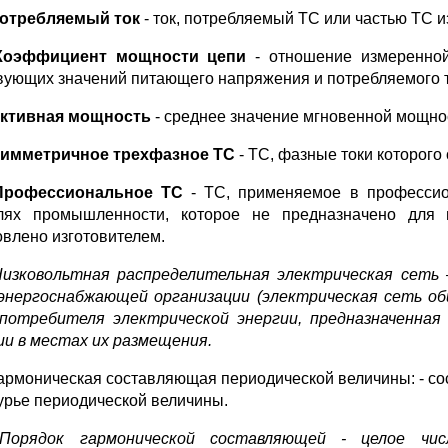
отребляемый ток
- ток, потребляемый ТС или частью ТС и
Коэффициент мощности цепи
- отношение измеренной
вующих значений питающего напряжения и потребляемого т
ктивная мощность
- среднее значение мгновенной мощнос
имметричное трехфазное ТС
- ТС, фазные токи которого
Профессиональное ТС
- ТС, применяемое в профессион
лях промышленности, которое не предназначено для
овлено изготовителем.
Низковольтная распределительная электрическая сеть 
энергоснабжающей организации (электрическая сеть об
потребителя электрической энергии, предназначенная
ии в местах их размещения.
Гармоническая составляющая периодической величины: - с
урье периодической величины.
 Порядок гармонической составляющей - целое чи