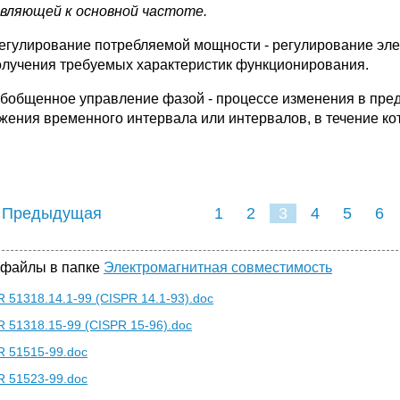
вляющей к основной частоте.
Регулирование потребляемой мощности - регулирование эл
олучения требуемых характеристик функционирования.
Обобщенное управление фазой - процессе изменения в пре
жения временного интервала или интервалов, в течение ко
 Предыдущая
1
2
3
4
5
6
 файлы в папке
Электромагнитная совместимость
 51318.14.1-99 (CISPR 14.1-93).doc
 51318.15-99 (CISPR 15-96).doc
 51515-99.doc
 51523-99.doc