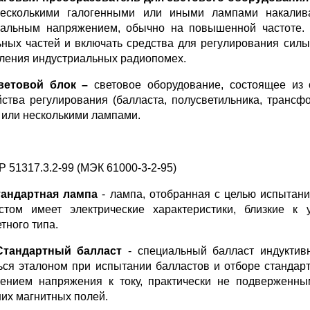
есколькими галогенными или иными лампами накалив
альным напряжением, обычно на повышенной частоте. 
ьных частей и включать средства для регулирования сил
ления индустриальных радиопомех.
ветовой блок –
световое оборудование, состоящее из
йства регулирования (балласта, полусветильника, трансф
 или несколькими лампами.
Р 51317.3.2-99 (МЭК 61000-3-2-95)
андартная лампа
- лампа, отобранная с целью испытани
стом имеет электрические характеристики, близкие к
тного типа.
Стандартный
балласт
- специальный балласт индуктив
ься эталоном при испытании балластов и отборе стандар
ением напряжения к току, практически не подверженны
их магнитных полей.