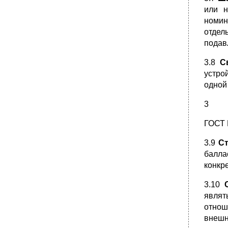
или н
номин
отдел
подав
3.8
С
устро
одной
3
ГОСТ 
3.9
Ст
балла
конкре
3.10
являт
отнош
внешн