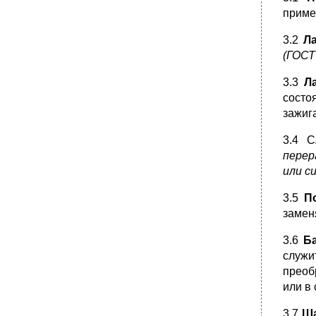
приме
3.2
Л
(ГОСТ
3.3
Л
состо
зажиг
3.4 С
перер
или с
3.5
П
замен
3.6
Б
служи
преоб
или в
3.7
Ша