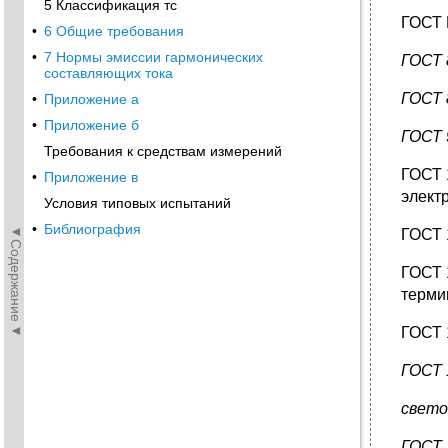
5 Классификация тс
ГОСТ 
•
6 Общие требования
•
7 Нормы эмиссии гармонических
ГОСТ 
составляющих тока
ГОСТ 
•
Приложение а
•
Приложение б
ГОСТ 
Требования к средствам измерений
ГОСТ 
•
Приложение в
элект
Условия типовых испытаний
•
Библиография
◄Содержание◄
ГОСТ 
ГОСТ 
терми
ГОСТ 
ГОСТ 
свето
ГОСТ 