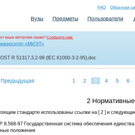
FAQ
Обратная св
Вузы
Предметы
Пользователи
ет ваши авторские права?
Сообщите нам.
ниверситет «МИЭТ»
GOST R 51317.3.2-99 (IEC 61000-3-2-95)
.doc
 Предыдущая
1
2
3
4
5
6
2 Нормативные
тоящем стандарте использованы ссылки на [ 2 ] и следующи
Р 8.568-97 Государственная система обеспечения единства
ные положения