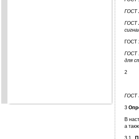
ГОСТ 
ГОСТ 
сигна
ГОСТ 
ГОСТ 
для с
2
ГОСТ 
3
Опр
В нас
а так
3.1
П