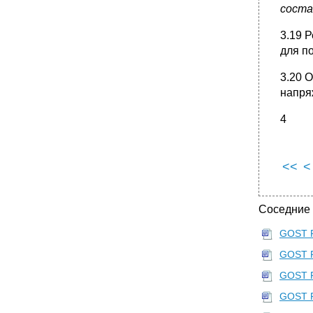
соста
3.19 
для п
3.20 
напря
4
<<
<
Соседние
GOST R
GOST R
GOST R
GOST R