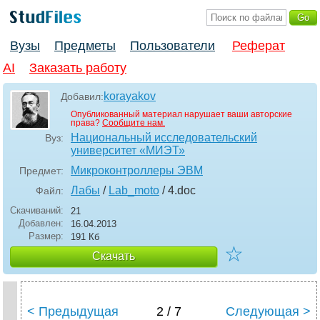
Вузы
Предметы
Пользователи
Реферат
AI
Заказать работу
korayakov
Добавил:
Опубликованный материал нарушает ваши авторские
права?
Сообщите нам.
Национальный исследовательский
Вуз:
университет «МИЭТ»
Микроконтроллеры ЭВМ
Предмет:
Лабы
/
Lab_moto
/ 4
.doc
Файл:
Скачиваний:
21
Добавлен:
16.04.2013
Размер:
191 Кб
☆
Скачать
< Предыдущая
2 / 7
Следующая >