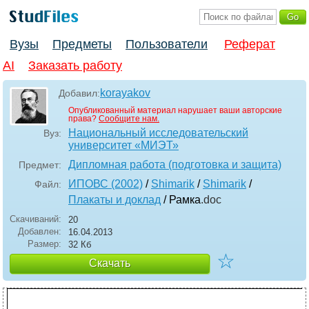
Вузы
Предметы
Пользователи
Реферат
AI
Заказать работу
korayakov
Добавил:
Опубликованный материал нарушает ваши авторские
права?
Сообщите нам.
Национальный исследовательский
Вуз:
университет «МИЭТ»
Дипломная работа (подготовка и защита)
Предмет:
ИПОВС (2002)
/
Shimarik
/
Shimarik
/
Файл:
Плакаты и доклад
/ Рамка
.doc
Скачиваний:
20
Добавлен:
16.04.2013
Размер:
32 Кб
☆
Скачать