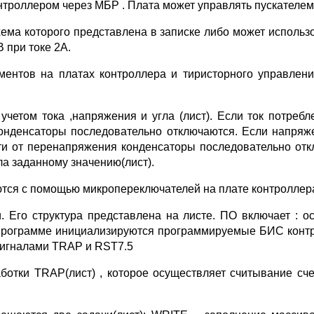
нтроллером через МБР . Плата может управлять пускателем
схема которого представлена в записке либо может исполь
 при токе 2А.
ентов на платах контроллера и тиристорного управлен
учетом тока ,напряжения и угла (лист). Если ток потреб
онденсаторы последовательно отключаются. Если напряжен
ти от перенапряжения конденсаторы последовательно откл
ла заданному значению(лист).
аются с помощью микропереключателей на плате контроллер
 Его структура представлена на листе. ПО включает : о
 программе инициализируются программируемые БИС контро
сигналами TRAP и RST7.5
отки TRAP(лист) , которое осуществляет считывание сче