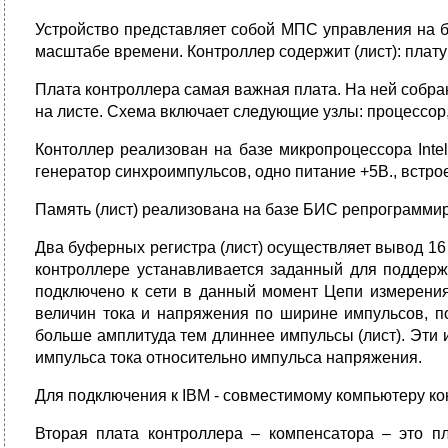
Устройство представляет собой МПС управления на 
масштабе времени. Контроллер содержит (лист): плату
Плата контроллера самая важная плата. На ней собра
на листе. Схема включает следующие узлы: процессо
Контоллер реализован на базе микропроцессора Int
генератор синхроимпульсов, одно питание +5В., встр
Память (лист) реализована на базе БИС репрограмми
Два буферных регистра (лист) осуществляет вывод 16
контроллере устанавливается заданный для поддерж
подключено к сети в данный момент Цепи измерения
величин тока и напряжения по ширине импульсов, п
больше амплитуда тем длиннее импульсы (лист). Эти 
импульса тока относительно импульса напряжения.
Для подключения к IBM - совместимому компьютеру ко
Вторая плата контроллера – компенсатора – это п