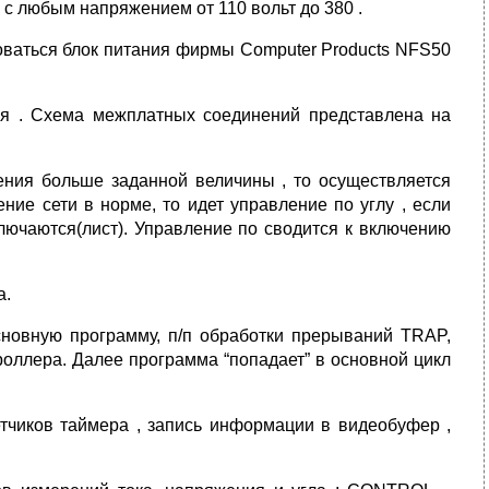
 с любым напряжением от 110 вольт до 380 .
зоваться блок питания фирмы Computer Products NFS50
ия . Схема межплатных соединений представлена на
ления больше заданной величины , то осуществляется
ие сети в норме, то идет управление по углу , если
ючаются(лист). Управление по сводится к включению
а.
сновную программу, п/п обработки прерываний ТRAP,
ллера. Далее программа “попадает” в основной цикл
тчиков таймера , запись информации в видеобуфер ,