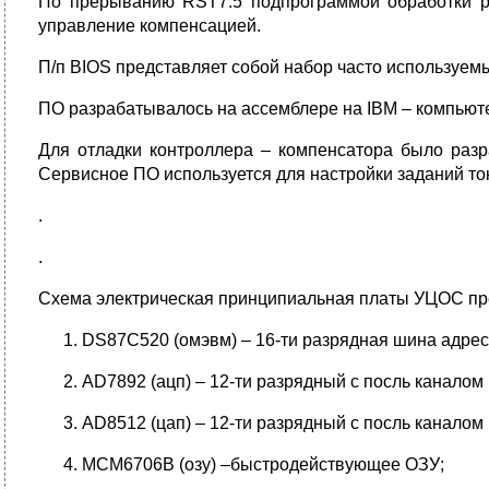
По прерыванию RST7.5 подпрограммой обработки ре
управление компенсацией.
П/п BIOS представляет собой набор часто используемы
ПО разрабатывалось на ассемблере на IBM – компьюте
Для отладки контроллера – компенсатора было разр
Сервисное ПО используется для настройки заданий ток
.
.
Схема электрическая принципиальная платы УЦОС пре
DS87C520 (омэвм) – 16-ти разрядная шина адрес
AD7892 (ацп) – 12-ти разрядный с посль канало
AD8512 (цап) – 12-ти разрядный с посль канало
MCM6706B (озу) –быстродействующее ОЗУ;