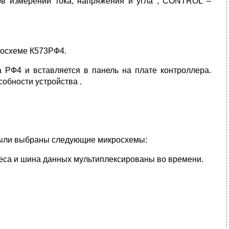
ов измерений тока, напряжения и угла ; CONTROL –
росхеме К573РФ4.
 РФ4 и вставляется в панель на плате контроллера.
собности устройства .
 были выбраны следующие микросхемы:
реса и шина данных мультиплексированы во времени.