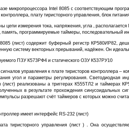
базе микропроцессора Intel 8085 с соответствующим про
 контроллера, плату тиристорного управления, блок питания
ны цепи измерения тока, напряжения, угла , располагаетс
р, память, программируемые таймеры, последовательный и
el8085 (лист) содержит буферный регистр КР580ИР82, д
оенную систему векторных прерываний, надёжен. Он идеаль
руемого ПЗУ К573РФ4 и статического ОЗУ К537РУ10
 сигналов управления к плате тиристоров контроллера – к
ания угол и параметры регулирования. Светодиодная инд
 (лист) реализованы а триггерах К555ТЛ2 и таймерах К
олученных в результате прохождения синусоидальных сиг
импульсы разрешают счёт таймеров с которых можно счита
нтроллер имеет интерфейс RS-232 (лист)
лата тиристорного управления (лист ) . Она осуществля