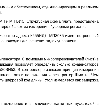
граммным обеспечением, функционирующим в реальном
.
я МП и МП БИС. Структурная схема платы представлена
нтерфейс, схема измерения, буферные регистры.
ешифратор адреса К555ИД7. МП8085 имеет встроенный
но подходит для решения задач управления.
омпенсатора. С помощью микропереключателей (лист) в
икация позволяет определить сколько конденсаторов
Р580ВИ53. В контроллере заложен принцип измерения
налов тока и напряжения через триггер Шмитта. Чем
ть цифровой код длины. Угол измеряется как задержка
ет включение и выключение магнитных пускателей в