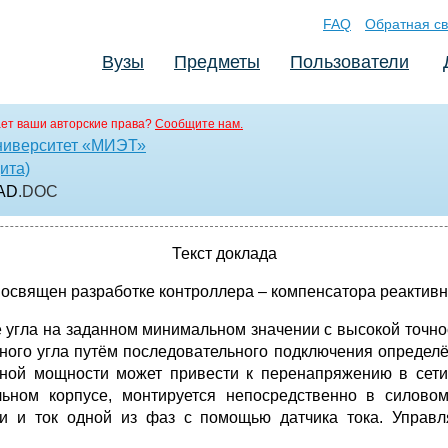
FAQ
Обратная св
Вузы
Предметы
Пользователи
ет ваши авторские права?
Сообщите нам.
ниверситет «МИЭТ»
ита)
AD
.DOC
Текст доклада
священ разработке контроллера – компенсатора реактивн
угла на заданном минимальном значении с высокой точнос
нного угла путём последовательного подключения определё
ивной мощности может привести к перенапряжению в сети
льном корпусе, монтируется непосредственно в силовом 
ти и ток одной из фаз с помощью датчика тока. Управ