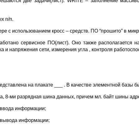
шаются две задачи(лист): WRITE – заполнение массив
х п/п.
ре с использованием кросс – средств. ПО “прошито” в мик
аботано сервисное ПО(лист). Оно также располагается на
а и напряжения сети, измерения угла , контроля работоспо
дставлена на плакате ___ . В качестве элементной базы
а, 8-ми разрядная шина данных, причем мл. байт шины ад
м ввода информации;
м вывода информации;