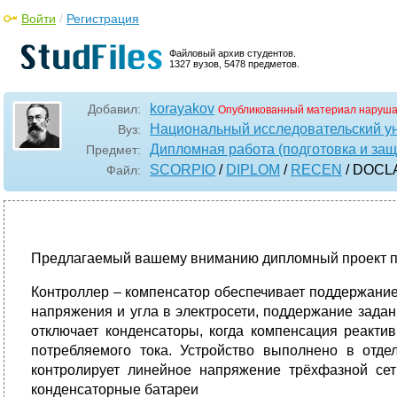
Войти
/
Регистрация
Файловый архив студентов.
1327 вузов, 5478 предметов.
korayakov
Добавил:
Опубликованный материал наруша
Национальный исследовательский у
Вуз:
Дипломная работа (подготовка и защ
Предмет:
SCORPIO
/
DIPLOM
/
RECEN
/ DOCL
Файл:
Предлагаемый вашему вниманию дипломный проект по
Контроллер – компенсатор обеспечивает поддержание 
напряжения и угла в электросети, поддержание зада
отключает конденсаторы, когда компенсация реакт
потребляемого тока. Устройство выполнено в отде
контролирует линейное напряжение трёхфазной се
конденсаторные батареи