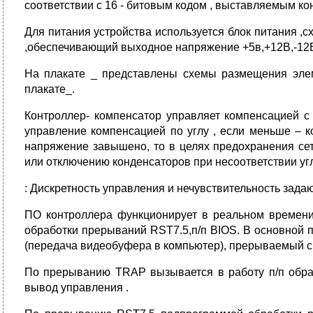
соответствии с 16 - битовым кодом , выставляемым ко
Для питания устройства используется блок питания ,
,обеспечивающий выходное напряжение +5в,+12В,-12В
На плакате _ представлены схемы размещения элем
плакате_.
Контроллер- компенсатор управляет компенсацией с 
управление компенсацией по углу , если меньше – к
напряжение завышено, то в целях предохранения се
или отключению конденсаторов при несоответствии уг
: Дискретность управления и нечувствительность зад
ПО контроллера функционирует в реальном времени.
обработки прерываний RST7.5,п/п BIOS. В основной
(передача видеобуфера в компьютер), прерываемый 
По прерыванию TRAP вызывается в работу п/п обраб
вывод управления .