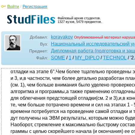
Войти
/
Регистрация
Файловый архив студентов.
1327 вузов, 5479 предметов.
korayakov
Добавил:
Опубликованный материал наруша
Национальный исследовательский у
Вуз:
Дипломная работа (подготовка и защ
Предмет:
SOME
/
1
/
MY_DIPLO
/
TECHNOL
/ '2
Файл:
отладки на этапе 6°.Чем более тщательно проведены э
и 3, и,в частности, чем более детально разработан пла
(см. 1), чем больше внимания было уделено проверке
алгоритма и программы,а также прменению отладочны
для облегчения предстоящей отладки(см. 2 и 3),и,в кон
те, чем больше потрачено времени и сил на этапах 1 -
времени потребуется на проведение самой отладки и т
дут получены на ЭВМ результаты, которым можно буде
Наоборот, стремление к максимально быстрому соста
граммы с целью скорейшего начала (и окончания) ее от