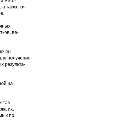
й мето-
 а также си-
в.
очных
тков, ве-
мечен-
для получения
х результа-
ной на
 таб-
рка их.
емых по