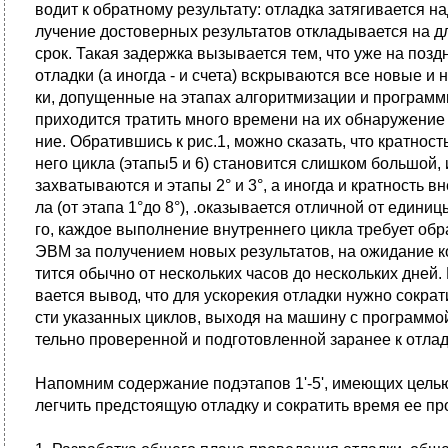
водит к обратному результату: отладка затягивается на
лучение достоверных результатов откладывается на 
срок. Такая задержка вызывается тем, что уже на позд
отладки (а иногда - и счета) вскрываются все новые и
ки, допущенные на этапах алгоритмизации и программ
приходится тратить много времени на их обнаружение
ние. Обратившись к рис.1, можно сказать, что кратност
него цикла (этапы5 и 6) становится слишком большой, 
захватываются и этапы 2° и 3°, а иногда и кратность в
ла (от этапа 1°до 8°), .оказывается отличной от единиц
го, каждое выполнение внутреннего цикла требует об
ЭВМ за получением новых результатов, на ожидание к
тится обычно от нескольких часов до нескольких дней
вается вывод, что для ускорекия отладки нужно сократ
сти указанных циклов, выходя на машину с программо
тельно проверенной и подготовленной заранее к отлад
Напомним содержание подэтапов 1'-5', имеющих целью
легчить предстоящую отладку и сократить время ее пр