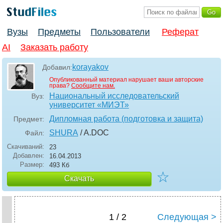
Вузы
Предметы
Пользователи
Реферат
AI
Заказать работу
korayakov
Добавил:
Опубликованный материал нарушает ваши авторские
права?
Сообщите нам.
Национальный исследовательский
Вуз:
университет «МИЭТ»
Дипломная работа (подготовка и защита)
Предмет:
SHURA
/ A
.DOC
Файл:
Скачиваний:
23
Добавлен:
16.04.2013
Размер:
493 Кб
☆
Скачать
1 / 2
Следующая >