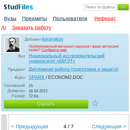
Вузы
Предметы
Пользователи
Реферат
AI
Заказать работу
korayakov
Добавил:
Опубликованный материал нарушает ваши авторские
права?
Сообщите нам.
Национальный исследовательский
Вуз:
университет «МИЭТ»
Дипломная работа (подготовка и защита)
Предмет:
SPARK
/ ECONOM2
.DOC
Файл:
Скачиваний:
15
Добавлен:
16.04.2013
Размер:
72 Кб
☆
Скачать
< Предыдущая
4 / 7
Следующая >