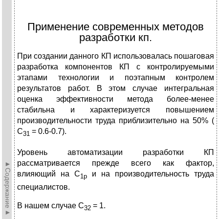
Применение современных методов
разработки кп.
При создании данного КП использовалась пошаговая
разработка компонентов КП с контролируемыми
этапами технологии и поэтапным контролем
результатов работ. В этом случае интегральная
оценка эффективности метода более-менее
стабильна и характеризуется повышением
производительности труда приблизительно на 50% (
С
= 0.6-0.7).
31
Уровень автоматизации разработки КП
рассматривается прежде всего как фактор,
►Содержание►
влияющий на С
и на производительность труда
1р
специалистов.
В нашем случае С
= 1.
32