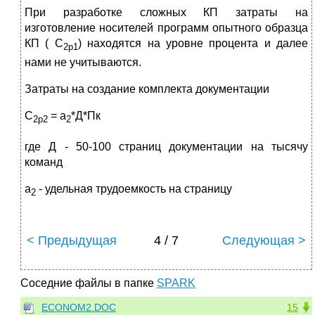
При разработке сложных КП затраты на
изготовление носителей программ опытного образца
КП ( С
) находятся на уровне процента и далее
2р1
нами не учитываются.
Затраты на создание комплекта документации
С
= а
*Д*Пк
2р2
2
где Д - 50-100 страниц документации на тысячу
команд
а
- удельная трудоемкость на страницу
2
< Предыдущая
4 / 7
Следующая >
Соседние файлы в папке
SPARK
ECONOM2.DOC
15