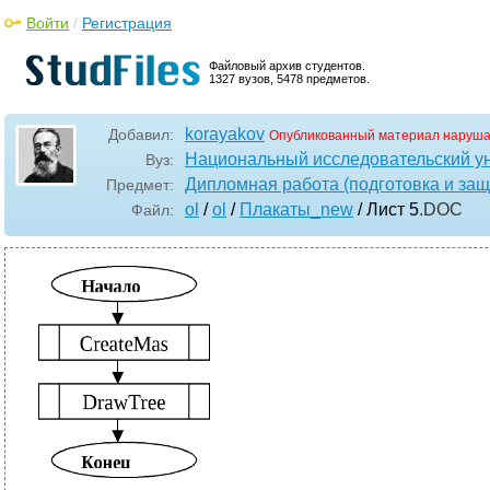
Войти
/
Регистрация
Файловый архив студентов.
1327 вузов, 5478 предметов.
korayakov
Добавил:
Опубликованный материал наруша
Национальный исследовательский у
Вуз:
Дипломная работа (подготовка и защ
Предмет:
ol
/
ol
/
Плакаты_new
/ Лист 5
.DOC
Файл: