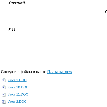
Утвержд.
5
1
1
Соседние файлы в папке
Плакаты_new
Лист 1.DOC
Лист 10.DOC
Лист 11.DOC
Лист 2.DOC