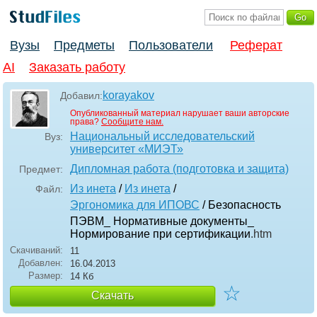
Вузы
Предметы
Пользователи
Реферат
AI
Заказать работу
korayakov
Добавил:
Опубликованный материал нарушает ваши авторские
права?
Сообщите нам.
Национальный исследовательский
Вуз:
университет «МИЭТ»
Дипломная работа (подготовка и защита)
Предмет:
Из инета
/
Из инета
/
Файл:
Эргономика для ИПОВС
/ Безопасность
ПЭВМ_ Нормативные документы_
Нормирование при сертификации
.htm
Скачиваний:
11
Добавлен:
16.04.2013
Размер:
14 Кб
☆
Скачать