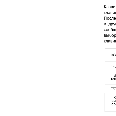
Клави
клави
После
и дру
сообщ
выбор
клави