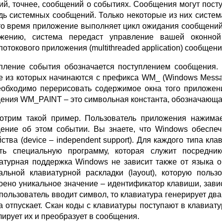
ий, точнее, сообщений о событиях. Сообщения могут посту
дь системных сообщений. Только некоторые из них систе
то время приложение выполняет цикл ожидания сообщений
жению, система передаст управление вашей оконной
потокового приложения (multithreaded application) сообщени
пление события обозначается поступлением сообщения.
е из которых начинаются с префикса WM_ (Windows Mess
еобходимо перерисовать содержимое окна того приложен
ения WM_PAINT – это символьная константа, обозначающая
отрим такой пример. Пользователь приложения нажимае
ение об этом событии. Вы знаете, что Windows обеспеч
йства (device – independent support). Для каждого типа к
ть специальную программу, которая служит посредни
атурная поддержка Windows не зависит также от языка о
альной клавиатурной раскладки (layout), которую пол
оено уникальное значение – идентификатор клавиши, зави
пользователь вводит символ, то клавиатура генерирует два 
да отпускает. Скан коды с клавиатуры поступают в клавиат
лирует их и преобразует в сообщения.