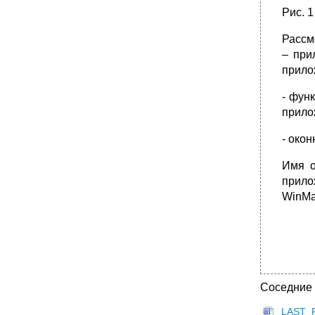
Рис. 
Рассм
– при
прило
- фун
прило
- око
Имя о
прило
WinMa
Соседние
LAST_F