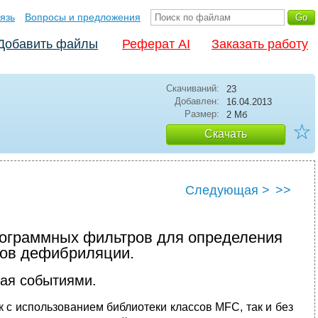
язь
Вопросы и предложения
Добавить файлы
Реферат AI
Заказать работу
Скачиваний:
23
Добавлен:
16.04.2013
Размер:
2 Мб
☆
Скачать
Следующая >
>>
рограммных фильтров для определения
сов дефибриляции.
ая событиями.
 с использованием библиотеки классов MFC, так и без