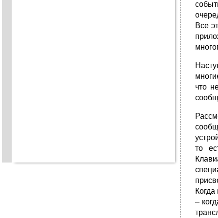
событ
очере
Все э
прило
много
Насту
многи
что н
сообщ
Рассм
сообщ
устро
то ес
Клави
специ
присв
Когда 
– ког
транс