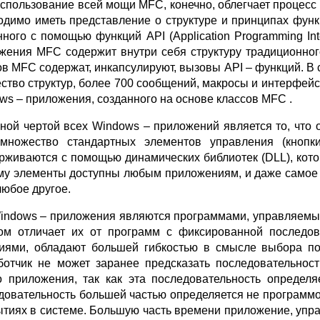
Использование всей мощи MFC, конечно, облегчает процесс
одимо иметь представление о структуре и принципах фун
нного с помощью функций API (Application Programming Int
жения MFC содержит внутри себя структуру традиционног
ов MFC содержат, инкапсулируют, вызовы API – функций. В с
ство структур, более 700 сообщений, макросы и интерфейсы
ws – приложения, созданного на основе классов MFC .
ной чертой всех Windows – приложений является то, что
множество стандартных элементов управления (кнопки
рживаются с помощью динамических библиотек (DLL), кот
му элементы доступны любым приложениям, и даже самое п
любое другое.
indows – приложения являются программами, управляемыми 
ом отличает их от программ с фиксированной последо
иями, обладают большей гибкостью в смысле выбора по
ботчик не может заранее предсказать последовательно
о приложения, так как эта последовательность определя
довательность большей частью определяется не программо
ытиях в системе. Большую часть времени приложение, упр