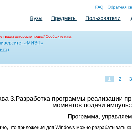
FAQ
Обратная св
Вузы
Предметы
Пользователи
ет ваши авторские права?
Сообщите нам.
ниверситет «МИЭТ»
ита)
1
2
3
ава 3.Разработка программы реализации п
моментов подачи импуль
Программа, управляем
тно, что приложения для Windows можно разрабатывать как