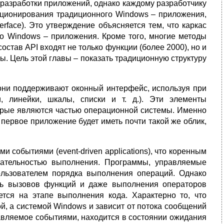
 разработки приложений, однако каждому разработчику
кционирования традиционного Windows – приложения,
erface). Это утверждение объясняется тем, что каркас
о Windows – приложения. Кроме того, многие методы
остав API входят не только функции (более 2000), но и
. Цель этой главы – показать традиционную структуру
 они поддерживают оконный интерфейс, используя при
, линейки, шкалы, списки и т. д.). Эти элементы
орые являются частью операционной системы. Именно
ервое приложение будет иметь почти такой же облик,
событиями (event-driven applications), что коренным
вательностью выполнения. Программы, управляемые
льзователем порядка выполнения операций. Однако
сть вызовов функций и даже выполнения операторов
ется на этапе выполнения кода. Характерно то, что
й, а системой Windows и зависит от потока сообщений
авляемое событиями, находится в состоянии ожидания