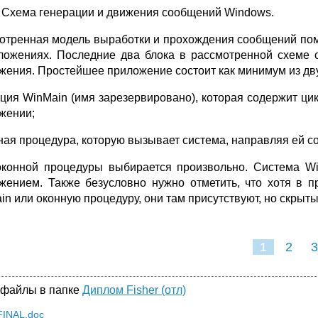
1 Схема генерации и движения сообщений Windows.
отренная модель выработки и прохождения сообщений помо
ложениях. Последние два блока в рассмотренной схеме 
жения. Простейшее приложение состоит как минимум из дв
кция WinMain (имя зарезервировано), которая содержит ц
жении;
нная процедура, которую вызывает система, направляя ей 
конной процедуры выбирается произвольно. Система Wi
жением. Также безусловно нужно отметить, что хотя в 
in или оконную процедуру, они там присутствуют, но скрыты
1
2
3
 файлы в папке
Диплом Fisher (отл)
INAL.doc