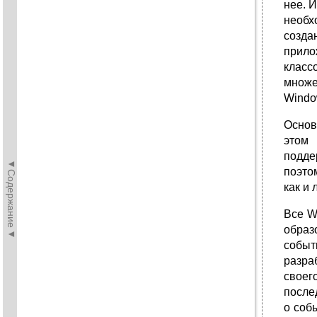
нее. 
необх
созда
прило
класс
множе
Windo
Основ
этом 
подде
◄Содержание◄
поэто
как и 
Все W
образ
событ
разра
своег
после
о соб