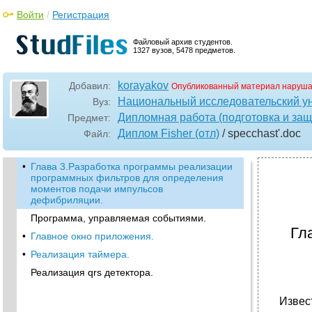
Войти
/
Регистрация
Файловый архив студентов.
1327 вузов, 5478 предметов.
korayakov
Добавил:
Опубликованный материал наруша
Национальный исследовательский у
Вуз:
Дипломная работа (подготовка и защ
Предмет:
Диплом Fisher (отл)
/ specchast'
.doc
Файл:
•
Глава 3.Разработка программы реализации
программных фильтров для определения
моментов подачи импульсов
дефибриляции.
Программа, управляемая событиями.
Гл
•
Главное окно приложения.
•
Реализация таймера.
Реализация qrs детектора.
Извес