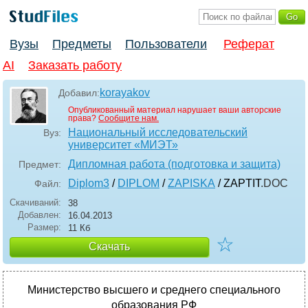
Вузы
Предметы
Пользователи
Реферат
AI
Заказать работу
korayakov
Добавил:
Опубликованный материал нарушает ваши авторские
права?
Сообщите нам.
Национальный исследовательский
Вуз:
университет «МИЭТ»
Дипломная работа (подготовка и защита)
Предмет:
Diplom3
/
DIPLOM
/
ZAPISKA
/ ZAPTIT
.DOC
Файл:
Скачиваний:
38
Добавлен:
16.04.2013
Размер:
11 Кб
☆
Скачать
Министерство высшего и среднего специального
образования РФ