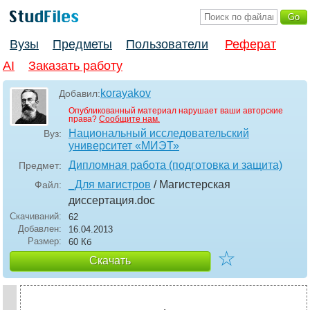
Вузы
Предметы
Пользователи
Реферат
AI
Заказать работу
korayakov
Добавил:
Опубликованный материал нарушает ваши авторские
права?
Сообщите нам.
Национальный исследовательский
Вуз:
университет «МИЭТ»
Дипломная работа (подготовка и защита)
Предмет:
_Для магистров
/ Магистерская
Файл:
диссертация
.doc
Скачиваний:
62
Добавлен:
16.04.2013
Размер:
60 Кб
☆
Скачать