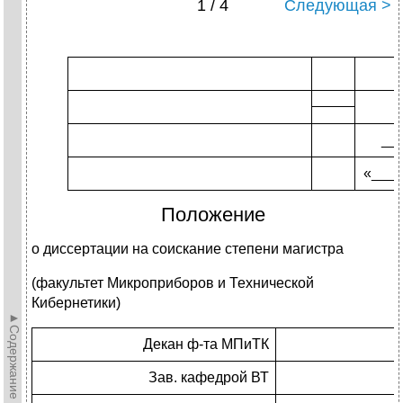
1 / 4
Следующая >
__
«____
Положение
о диссертации на соискание степени магистра
(факультет Микроприборов и Технической
Кибернетики)
►Содержание►
Декан ф-та МПиТК
Зав. кафедрой ВТ