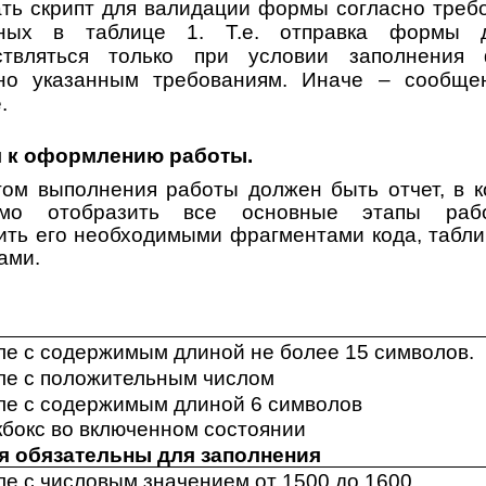
ть скрипт для валидации формы согласно треб
нных в таблице 1. Т.е. отправка формы 
ствляться только при условии заполнения
сно указанным требованиям. Иначе – сообще
.
 к оформлению работы.
том выполнения работы должен быть отчет, в 
имо отобразить все основные этапы ра
ить его необходимыми фрагментами кода, табл
ами.
ле с содержимым длиной не более 15 символов.
ле с положительным числом
ле с содержимым длиной 6 символов
кбокс во включенном состоянии
я обязательны для заполнения
е с числовым значением от 1500 до 1600