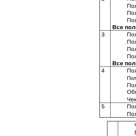
По
Пол
По
Все пол
3
По
По
По
Пол
Все пол
4
Пол
Пол
По
Об
Че
5
По
По