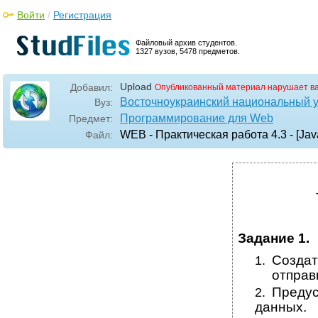
Войти
/
Регистрация
Файловый архив студентов.
1327 вузов, 5478 предметов.
Upload
Добавил:
Опубликованный материал нарушает в
Восточноукраинский национальный у
Вуз:
Программирование для Web
Предмет:
WEB - Практическая работа 4.3 - [Java
Файл:
Задание 1.
Созда
1.
отправ
Преду
2.
данных.