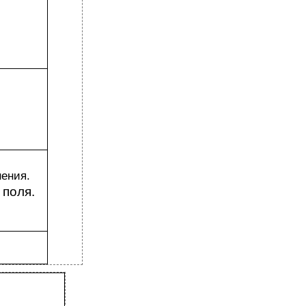
нения.
 поля.