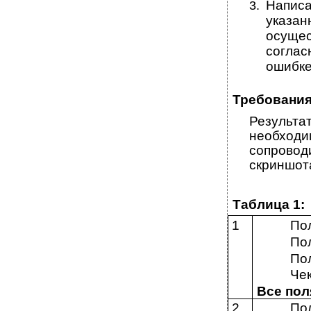
Написа
3.
указа
осуще
согла
ошибке
Требования
Результа
необход
сопровод
скриншот
Таблица 1:
1
По
По
По
Че
Все пол
2
Пол