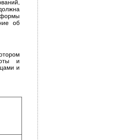
ований,
должна
 формы
ние об
котором
боты и
ицами и