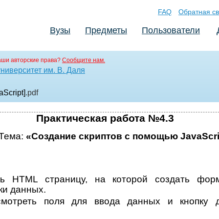
FAQ
Обратная св
Вузы
Предметы
Пользователи
аши авторские права?
Сообщите нам.
ниверситет им. В. Даля
Script]
.pdf
Практическая работа №4.3
Тема:
«Создание скриптов с помощью JavaScri
ть HTML страницу, на которой создать фор
ки данных.
смотреть поля для ввода данных и кнопку д