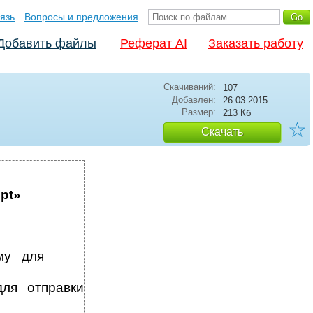
язь
Вопросы и предложения
Добавить файлы
Реферат AI
Заказать работу
Скачиваний:
107
Добавлен:
26.03.2015
Размер:
213 Кб
☆
Скачать
pt»
му для
ля отправки