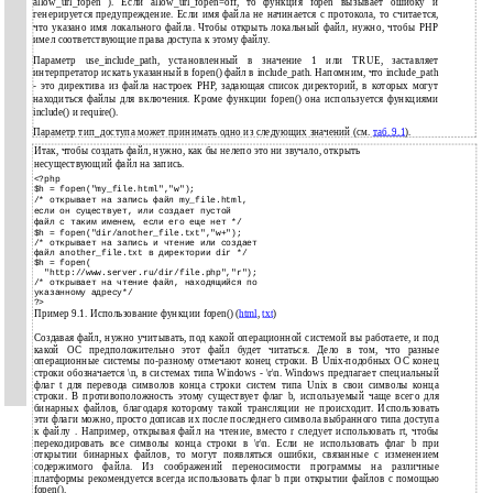
allow_url_fopen ). Если allow_url_fopen=off, то функция fopen вызывает ошибку и
генерируется предупреждение. Если имя файла не начинается с протокола, то считается,
что указано имя локального файла. Чтобы открыть локальный файл, нужно, чтобы PHP
имел соответствующие права доступа к этому файлу.
Параметр use_include_path, установленный в значение 1 или TRUE, заставляет
интерпретатор искать указанный в fopen() файл в include_path. Напомним, что include_path
- это директива из файла настроек PHP, задающая список директорий, в которых могут
находиться файлы для включения. Кроме функции fopen() она используется функциями
include() и require().
Параметр тип_доступа может принимать одно из следующих значений (см.
таб. 9.1
).
Итак, чтобы создать файл, нужно, как бы нелепо это ни звучало, открыть
несуществующий файл на запись.
<?php
$h = fopen("my_file.html","w");
/* открывает на запись файл my_file.html,
если он существует, или создает пустой
файл с таким именем, если его еще нет */
$h = fopen("dir/another_file.txt","w+");
/* открывает на запись и чтение или создает
файл another_file.txt в директории dir */
$h = fopen(
"http://www.server.ru/dir/file.php","r");
/* открывает на чтение файл, находящийся по
указанному адресу*/
?>
Пример 9.1. Использование функции fopen() (
html
,
txt
)
Создавая файл, нужно учитывать, под какой операционной системой вы работаете, и под
какой ОС предположительно этот файл будет читаться. Дело в том, что разные
операционные системы по-разному отмечают конец строки. В Unix-подобных ОС конец
строки обозначается \n, в системах типа Windows - \r\n. Windows предлагает специальный
флаг t для перевода символов конца строки систем типа Unix в свои символы конца
строки. В противоположность этому существует флаг b, используемый чаще всего для
бинарных файлов, благодаря которому такой трансляции не происходит. Использовать
эти флаги можно, просто дописав их после последнего символа выбранного типа доступа
к файлу . Например, открывая файл на чтение, вместо r следует использовать rt, чтобы
перекодировать все символы конца строки в \r\n. Если не использовать флаг b при
открытии бинарных файлов, то могут появляться ошибки, связанные с изменением
содержимого файла. Из соображений переносимости программы на различные
платформы рекомендуется всегда использовать флаг b при открытии файлов с помощью
fopen().