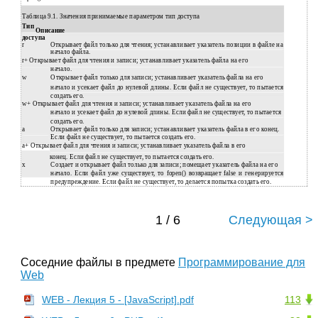
Таблица 9.1. Значения принимаемые параметром тип доступа
Тип
Описание
доступа
r
Открывает файл только для чтения; устанавливает указатель позиции в файле на
начало файла.
r+ Открывает файл для чтения и записи; устанавливает указатель файла на его
начало.
w
Открывает файл только для записи; устанавливает указатель файла на его
начало и усекает файл до нулевой длины. Если файл не существует, то пытается
создать его.
w+ Открывает файл для чтения и записи; устанавливает указатель файла на его
начало и усекает файл до нулевой длины. Если файл не существует, то пытается
создать его.
a
Открывает файл только для записи; устанавливает указатель файла в его конец.
Если файл не существует, то пытается создать его.
a+ Открывает файл для чтения и записи; устанавливает указатель файла в его
конец. Если файл не существует, то пытается создать его.
x
Создает и открывает файл только для записи; помещает указатель файла на его
начало. Если файл уже существует, то fopen() возвращает false и генерируется
предупреждение. Если файл не существует, то делается попытка создать его.
1 / 6
Следующая >
Соседние файлы в предмете
Программирование для
Web
WEB - Лекция 5 - [JavaScript].pdf
113