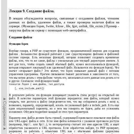
Лекция 9. Создание файла.
В лекции обсуждаются вопросы, связанные с созданием файлов, чтением
данных из файла, удаление файла, а также проверка наличия файла на
сервере. (Функции fopen, fwrite, fclose , file, fget, unlink, file_exists.) Пример -
загрузка файла на сервер с помощью web-интерфейса.
Создание файла
Функция fopen
Вообще говоря, в PHP не существует функции, предназначенной именно для создания
файлов . Большинство функций работают с уже существующими файлами в файловой
системе сервера. Есть несколько функций, которые позволяют создавать временные
файлы, или, что то же самое, файлы с уникальным для текущей директории именем. А
вот для того, чтобы создать самый обычный файл, нужно воспользоваться функцией,
которая открывает локальный или удаленный файл. Называется эта функция fopen(). Что
значит «открывает файл»? Это значит, что fopen связывает данный файл с потоком
управления программы. Причем связывание бывает различным в зависимости от того,
что мы хотим делать с этим файлом: читать его, записывать в него данные или делать и то
и другое. Синтаксис этой функции такой:
resource fopen ( имя_файла, тип_доступа
[, use_include_path])
В результате работы эта функция возвращает указатель (типа ресурс) на открытый ею
►Содержание►
файл. В качестве параметров этой функции передаются: имя файла, который нужно
открыть, тип доступа к файлу (определяется тем, что мы собираемся делать с ним) и,
возможно, параметр, определяющий, искать ли указанный файл в include_path. Есть еще
один опциональный параметр, но о нем мы говорить не будем, дабы не усложнять
изложение. Обсудим подробнее каждый из этих трех параметров.
Параметр имя_файла должен быть строкой, содержащей правильное локальное имя файла
или URL-адрес файла в сети. Если имя файла начинается с указания протокола доступа
(например, http://... или ftp://...), то интерпретатор считает это имя адресом URL и ищет
обработчик указанного в URL протокола. Если обработчик найден, то PHP проверяет,
разрешено ли работать с объектами URL как с обычными файлами (директива