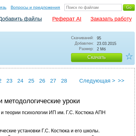
язь
Вопросы и предложения
Добавить файлы
Реферат AI
Заказать работу
Скачиваний:
95
Добавлен:
23.03.2015
Размер:
2 Мб
☆
Скачать
2
23
24
25
26
27
28
Следующая >
>>
 и методологические уроки
гии и теории психологии ИП им. Г.С. Костюка АПН
еские установки Г.С. Костюка и его школы.