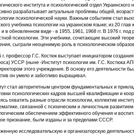
огического института и психологический отдел Украинского 
сивно разрабатывает актуальные проблемы общей, возрастн
ологии психологической науки. Важным событием стал выход
ского учебника психологии на украинском языке; из 20 глав 
. и в обновленном виде - в 1955, 1961, 1968 гг. В 1976 г. 
стной психологии. Эти учебники, сочетающие высокий теоре
ения, сыграли неоценимую роль в психологическом образов
5 г. профессор Г.С. Костюк выступает инициатором создани
оса) УССР (ныне -Институт психологии им. Г.С. Костюка АП
иректором этого учреждения. В основу его деятельности б
ктив он умело и заботливо выращивал.
тут стал авторитетным центром фундаментальных и прикла
товки психологических кадров высшей квалификации и коор
ясь охватить разные отрасли психологии, коллектив инстит
ематике, связанной с психическим и личностным развитием 
логическим обеспечением эффективного обучения и воспит
ое признание, были изданы и за пределами СССР.
женную исследовательскую и организаторскую деятельность