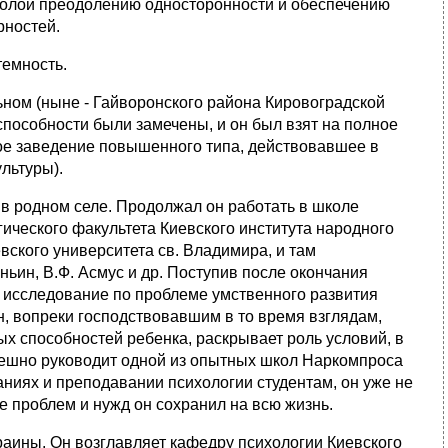
колой преодолению односторонности и обеспечению
рностей.
темность.
льном (ныне - Гайворонского района Кировоградской
способности были замечены, и он был взят на полное
ое заведение повышенного типа, действовавшее в
ультуры).
в родном селе. Продолжал он работать в школе
ического факультета Киевского института народного
ского университета св. Владимира, и там
ьин, В.Ф. Асмус и др. Поступив после окончания
ит исследование по проблеме умственного развития
, вопреки господствовавшим в то время взглядам,
х способностей ребенка, раскрывает роль условий, в
пешно руководит одной из опытных школ Наркомпроса
ниях и преподавании психологии студентам, он уже не
ее проблем и нужд он сохранил на всю жизнь.
Украины. Он возглавляет кафедру психологии Киевского