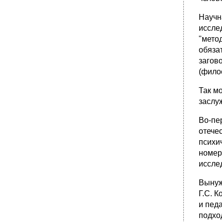
Научн
иссле
"мето
обяза
загов
(фило
Так м
заслу
Во-пе
отече
психич
номер
иссле
Вынуж
Г.С. 
и пед
подхо