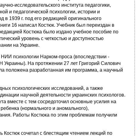
научно-исследовательского института педагогики,
ой и педагогической психологии, истории и
 в 1939 г. под его редакцией оригинального
книги 16 написал Костюк. Учебник был переиздан в
под редакцией Костюка было издано учебное пособие по
тический уровень с четкостью и доступностью
ании на Украине.
я НИИ психологии Нарком-проса (впоследствии -
Н Украины). На протяжении 27 лет Григорий Силович
ыла положена разработанная им программа, а научный
дных психологических исследований, а также
динации научной деятельности украинских психологов.
ута вместе с тем сосредоточил основные усилия на
ребенка (нормального и аномального),
ания. Работы Костюка по этим проблемам получили
 Костюк сочетал с блестящим чтением лекций по