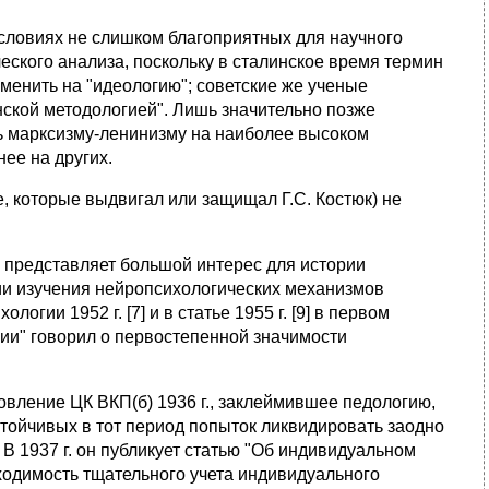
словиях не слишком благоприятных для научного
еского анализа, поскольку в сталинское время термин
аменить на "идеологию"; советские же ученые
ской методологией". Лишь значительно позже
ть марксизму-ленинизму на наиболее высоком
ее на других.
е, которые выдвигал или защищал Г.С. Костюк) не
и представляет большой интерес для истории
гии изучения нейропсихологических механизмов
гии 1952 г. [7] и в статье 1955 г. [9] в первом
гии" говорил о первостепенной значимости
овление ЦК ВКП(б) 1936 г., заклеймившее педологию,
стойчивых в тот период попыток ликвидировать заодно
 В 1937 г. он публикует статью "Об индивидуальном
бходимость тщательного учета индивидуального