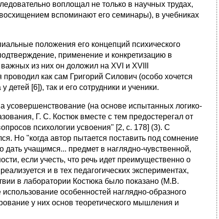
едовательно воплощал не только в научных трудах,
с восхищением вспоминают его семинары), в учебниках
пиальные положения его концепций психического
подтверждение, применение и конкретизацию в
ажных из них он доложил на XVI и XVIII
 проводил как сам Григорий Силович (особо хочется
детей [6]), так и его сотрудники и ученики.
а усовершенствование (на основе испытанных логико-
вания, Г. С. Костюк вместе с тем предостерегал от
росов психологии усвоения" [2, с. 178] (3). С
я. Но "когда автор пытается поставить под сомнение
 дать учащимся... предмет в наглядно-чувственной,
ости, если учесть, что речь идет преимущественно о
еализуется и в тех педагогических экспериментах,
твии в лаборатории Костюка было показано (М.В.
е использование особенностей наглядно-образного
ование у них основ теоретического мышления и