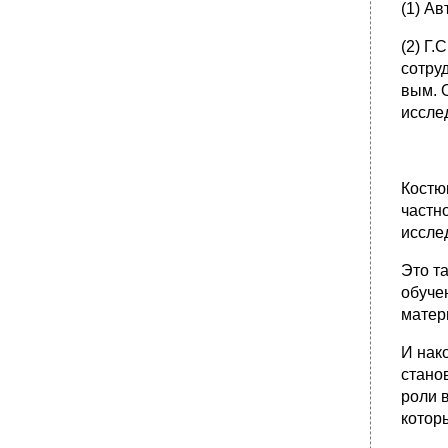
(1) Ав
(2) Г
сотру
вым. 
иссле
Костю
частн
иссле
Это т
обуче
матер
И нак
стано
роли 
котор