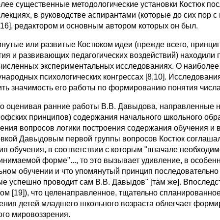
лее существенные методологические установки Костюк посл
в лекциях, в руководстве аспирантами (которые до сих пор 
, 16], редактором и основным автором которых он был.
нутые или развитые Костюком идеи (прежде всего, принци
тия и развивающих педагогических воздействий) находили 
численных экспериментальных исследованиях. О наиболее в
народных психологических конгрессах [8,10]. Исследования
ть значимость его работы по формированию понятия числа у 
о оценивая ранние работы В.В. Давыдова, направленные н
офских принципов) содержания начального школьного образо
ения вопросов логики построения содержания обучения и воп
овкой Давыдовым первой группы вопросов Костюк соглашалс
ип обучения, в соответствии с которым "вначале необходимо
инимаемой форме"..., то это вызывает удивление, в особенн
ьном обучении и что упомянутый принцип последовательно р
ые успешно проводит сам В.В. Давыдов" [там же]. Впоследс
ом [19]), что целенаправленное, тщательно спланированно
ния детей младшего школьного возраста облегчает формир
ого мировоззрения.