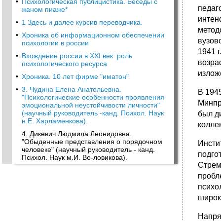
•
Психологическая публицистика. Беседы с
педаг
жаном пиаже*
интен
•
1 Здесь и далее курсив переводчика.
метод
•
Хроника об информационном обеспечении
вузов
психологии в россии
1941 г
•
Вхождение россии в XXI век: роль
возра
психологического ресурса
излож
•
Хроника. 10 лет фирме "иматон"
•
3. Чудина Елена Анатольевна.
В 194
"Психологические особенности проявления
Минпр
эмоциональной неустойчивости личности"
(научный руководитель -канд. Психол. Наук
был д
н.Е. Харламенкова).
колле
4. Дикевич Людмила Леонидовна.
"Обыденные представления о порядочном
Инсти
человеке" (научный руководитель - канд.
подго
Психол. Наук м.И. Во-ловикова).
Стрем
пробл
психо
широк
Напря