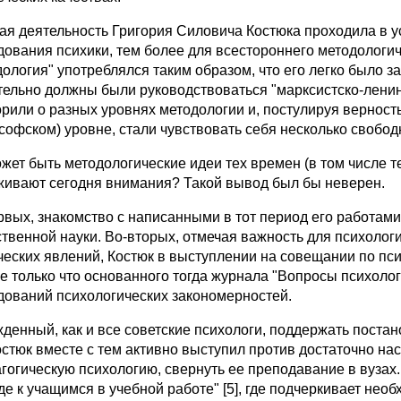
ая деятельность Григория Силовича Костюка проходила в у
дования психики, тем более для всестороннего методологич
дология" употреблялся таким образом, что его легко было з
тельно должны были руководствоваться "марксистско-ленин
орили о разных уровнях методологии и, постулируя вернос
софском) уровне, стали чувствовать себя несколько свободн
ожет быть методологические идеи тех времен (в том числе т
живают сегодня внимания? Такой вывод был бы неверен.
рвых, знакомство с написанными в тот период его работам
ственной науки. Во-вторых, отмечая важность для психоло
еских явлений, Костюк в выступлении на совещании по психоло
е только что основанного тогда журнала "Вопросы психоло
дований психологических закономерностей.
денный, как и все советские психологи, поддержать постан
Костюк вместе с тем активно выступил против достаточно на
агогическую психологию, свернуть ее преподавание в вузах.
де к учащимся в учебной работе" [5], где подчеркивает нео