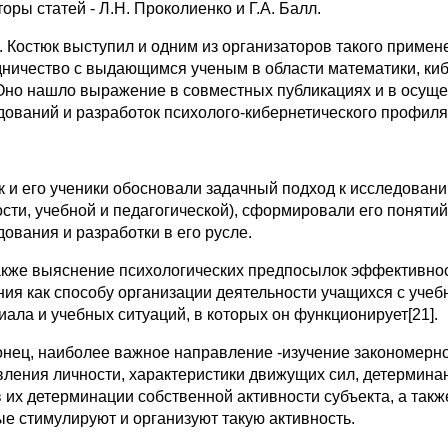
торы статей - Л.Н. Проколиенко и Г.А. Балл.
.С. Костюк выступил и одним из организаторов такого приме
дничество с выдающимся ученым в области математики, кибе
Оно нашло выражение в совместных публикациях и в осуще
дований и разработок психолого-кибернетического профиля
к и его ученики обосновали задачный подход к исследован
ости, учебной и педагогической), сформировали его поняти
дования и разработки в его русле.
акже выяснение психологических предпосылок эффективност
ния как способу организации деятельности учащихся с учеб
иала и учебных ситуаций, в которых он функционирует[21].
онец, наиболее важное направление -изучение закономернос
вления личности, характеристики движущих сил, детерминант
в их детерминации собственной активности субъекта, а такж
ые стимулируют и организуют такую активность.