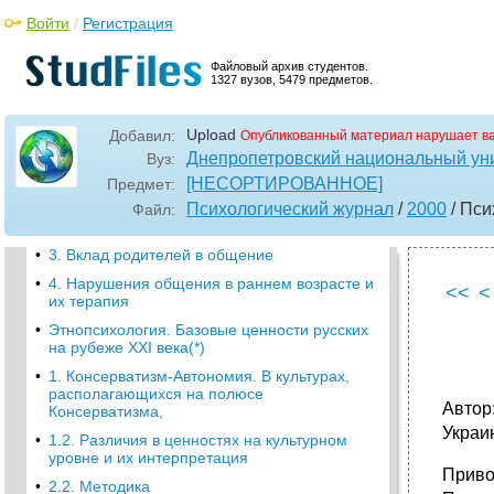
•
Психология и гуманизация образования в
Войти
XXI в.(*) гуманистичность психологической
/
Регистрация
науки
Файловый архив студентов.
•
Психология развития. Роль зрительного
1327 вузов, 5479 предметов.
опыта в раннем психическом развитии
детей(1)
•
1. История изучения вопроса
Upload
Добавил:
Опубликованный материал нарушает в
Днепропетровский национальный уни
Вуз:
Психология развития. Значение
невербального общения в младенческом
[НЕСОРТИРОВАННОЕ]
Предмет:
возрасте для психического развития
Психологический журнал
/
2000
/ Пси
Файл:
•
2. Вклад младенца в общение
•
3. Вклад родителей в общение
•
4. Нарушения общения в раннем возрасте и
<<
<
их терапия
•
Этнопсихология. Базовые ценности русских
на рубеже XXI века(*)
•
1. Консерватизм-Автономия. В культурах,
располагающихся на полюсе
Автор:
Консерватизма,
Украи
•
1.2. Различия в ценностях на культурном
уровне и их интерпретация
Приво
•
2.2. Методика