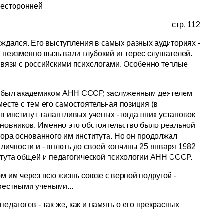
сесторонней
стр. 112
уждался. Его выступления в самых разных аудиториях -
- неизменно вызывали глубокий интерес слушателей.
связи с российскими психологами. Особенно теплые
Он был академиком АНН СССР, заслуженным деятелем
есте с тем его самостоятельная позиция (в
в институт талантливых ученых -тогдашних установок
иновников. Именно это обстоятельство было реальной
ктора основанного им института. Но он продолжал
личности и - вплоть до своей кончины 25 января 1982
итута общей и педагогической психологии АНН СССР.
м им через всю жизнь союзе с верной подругой -
вестными учеными...
едагогов - так же, как и память о его прекрасных