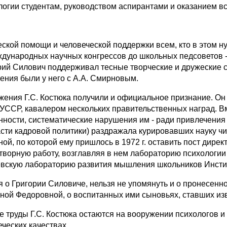
логии студентам, руководством аспирантами и оказанием в
еской помощи и человеческой поддержки всем, кто в этом н
ждународных научных конгрессов до школьных педсоветов 
рий Силович поддерживал тесные творческие и дружеские 
ения были у него с А.А. Смирновым.
жения Г.С. Костюка получили и официальное признание. 
 УССР, кавалером нескольких правительственных наград. Вм
нности, систематические нарушения им - ради привлечения 
асти кадровой политики) раздражала курировавших науку ч
ной, по которой ему пришлось в 1972 г. оставить пост дире
творную работу, возглавляя в нем лабораторию психологии 
Киевскую лабораторию развития мышления школьников Инст
я о Григории Силовиче, нельзя не упомянуть и о пронесенно
ной Федоровной, о воспитанных ими сыновьях, ставших из
 труды Г.С. Костюка остаются на вооружении психологов и п
еческих качествах.