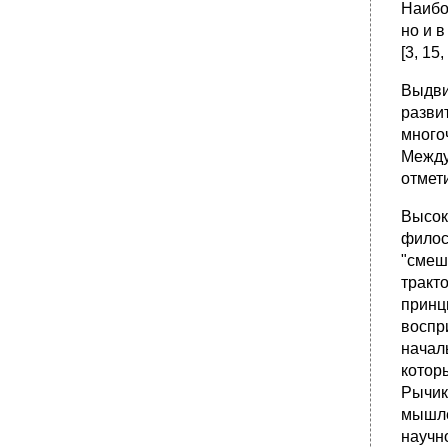
Наибо
но и 
[3, 15
Выдви
разви
много
Между
отмети
Высок
филос
"смеш
тракт
принц
воспр
начал
котор
Рычик
мышле
научн