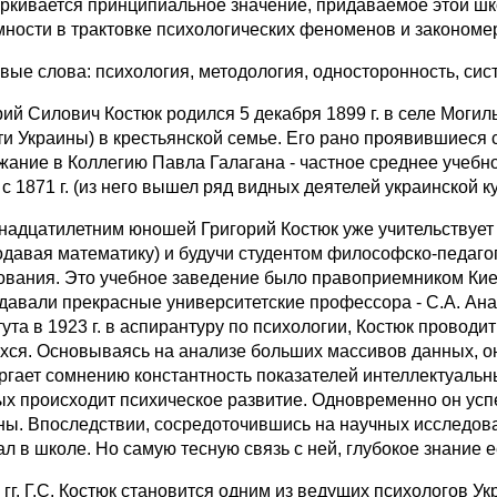
ркивается принципиальное значение, придаваемое этой ш
мности в трактовке психологических феноменов и закономе
вые слова: психология, методология, односторонность, сис
рий Силович Костюк родился 5 декабря 1899 г. в селе Моги
ти Украины) в крестьянской семье. Его рано проявившиеся 
жание в Коллегию Павла Галагана - частное среднее учебн
с 1871 г. (из него вышел ряд видных деятелей украинской к
надцатилетним юношей Григорий Костюк уже учительствует 
одавая математику) и будучи студентом философско-педагог
ования. Это учебное заведение было правоприемником Киев
давали прекрасные университетские профессора - С.А. Анан
тута в 1923 г. в аспирантуру по психологии, Костюк провод
хся. Основываясь на анализе больших массивов данных, он
ргает сомнению константность показателей интеллектуальны
ых происходит психическое развитие. Одновременно он ус
ны. Впоследствии, сосредоточившись на научных исследова
ал в школе. Но самую тесную связь с ней, глубокое знание 
е гг. Г.С. Костюк становится одним из ведущих психологов 