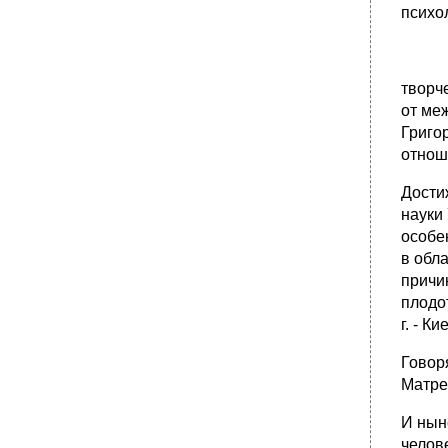
психо
творч
от ме
Григо
отнош
Дости
науки
особе
в обл
причи
плодо
г. - 
Говор
Матре
И ныне
челов