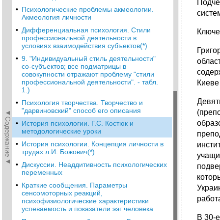
Подче
•
Психологические проблемы акмеологии.
систе
Акмеология личности
•
Дифференциальная психология. Стили
Ключе
профессиональной деятельности в
условиях взаимодействия субъектов(*)
Григо
•
9. "Индивидуальный стиль деятельности"
облас
со-субъектов; все подматрицы в
содер
совокупности отражают проблему "стили
профессиональной деятельности". - табл.
Киеве 
1.)
Девят
•
Психология творчества. Творчество и
"дарвиновский" способ его описания
(преп
◄Содержание◄
образ
•
История психологии. Г.С. Костюк и
методологические уроки
препо
•
История психологии. Концепция личности в
инсти
трудах л.И. Божович(*)
учащи
•
Дискуссии. Неаддитивность психологических
подве
переменных
котор
•
Краткие сообщения. Параметры
Украи
сенсомоторных реакций,
работ
психофизиологические характеристики
успеваемость и показатели ээг человека
В 30-