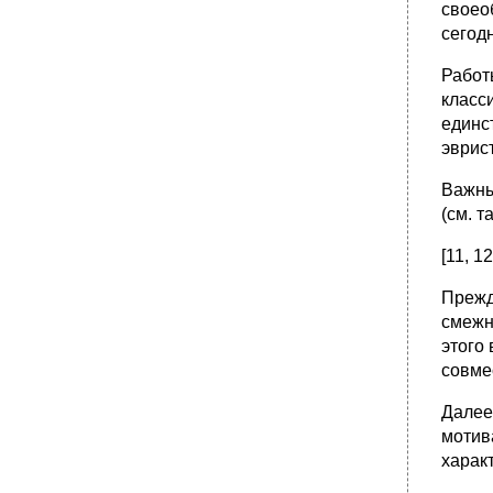
своео
сегод
Работ
класс
единс
эврис
Важны
(см. т
[11, 12
Прежд
смежн
этого
совме
Далее
мотив
харак