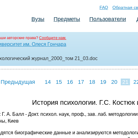
FAQ
Обратная св
Вузы
Предметы
Пользователи
аши авторские права?
Сообщите нам.
верситет им. Олеся Гончара
хологический журнал_2000_том 21_03
.doc
 Предыдущая
14
15
16
17
18
19
20
21
2
29
30
История психологии. Г.С. Костюк
 Г. А. Балл - Докт. психол. наук, проф., зав. лаб. методоло
ны, Киев
дятся биографические данные и анализируются методологич