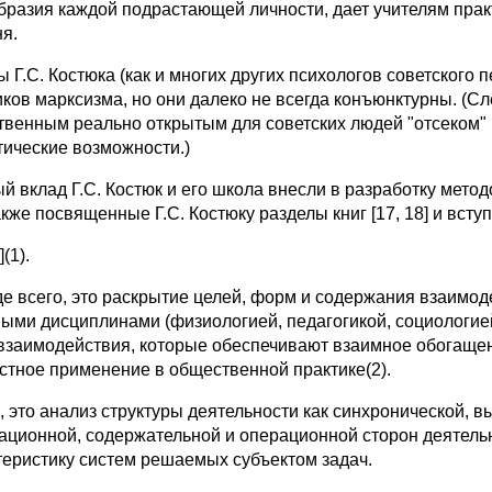
бразия каждой подрастающей личности, дает учителям прак
ня.
ы Г.С. Костюка (как и многих других психологов советского
иков марксизма, но они далеко не всегда конъюнктурны. (Сл
твенным реально открытым для советских людей "отсеком"
тические возможности.)
й вклад Г.С. Костюк и его школа внесли в разработку мет
акже посвященные Г.С. Костюку разделы книг [17, 18] и всту
](1).
е всего, это раскрытие целей, форм и содержания взаимоде
ыми дисциплинами (физиологией, педагогикой, социологией,
 взаимодействия, которые обеспечивают взаимное обогащен
стное применение в общественной практике(2).
, это анализ структуры деятельности как синхронической,
ационной, содержательной и операционной сторон деятельн
теристику систем решаемых субъектом задач.