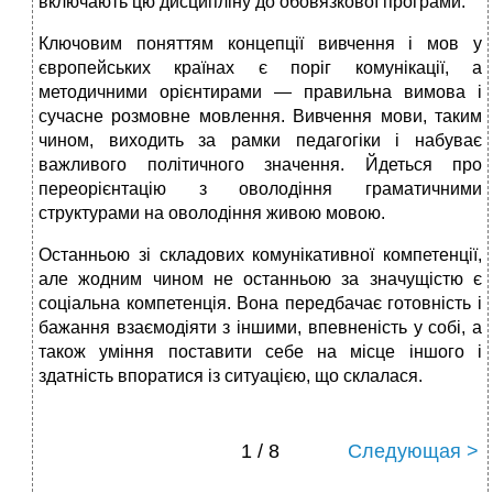
включають цю дисципліну до обовязкової програми.
Ключовим поняттям концепції вивчення і мов у
європейських країнах є поріг комунікації, а
методичними орієнтирами — правильна вимова і
сучасне розмовне мовлення. Вивчення мови, таким
чином, виходить за рамки педагогіки і набуває
важливого політичного значення. Йдеться про
переорієнтацію з оволодіння граматичними
структурами на оволодіння живою мовою.
Останньою зі складових комунікативної компетенції,
але жодним чином не останньою за значущістю є
соціальна компетенція. Вона передбачає готовність і
бажання взаємодіяти з іншими, впевненість у собі, а
також уміння поставити себе на місце іншого і
здатність впоратися із ситуацією, що склалася.
1 / 8
Следующая >