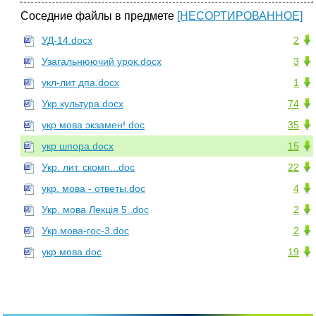
Соседние файлы в предмете
[НЕСОРТИРОВАННОЕ]
УД-14.docx
2
Узагальнюючий урок.docx
3
укл-лит дпа.docx
1
Укр культура.docx
74
укр мова экзамен!.doc
35
укр шпора.docx
15
Укр. лит. скомп...doc
22
укр. мова - ответы.doc
4
Укр. мова Лекція 5 .doc
2
Укр.мова-гос-3.doc
2
укр.мова.doc
19