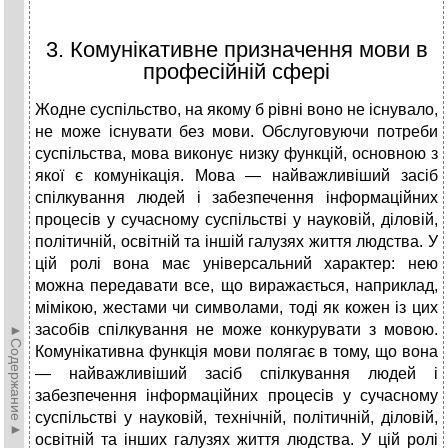
3. Комунікативне призначення мови в
професійній сфері
Жодне суспільство, на якому б рівні воно не існувало,
не може існувати без мови. Обслуговуючи потреби
суспільства, мова виконує низку функцій, основною з
якої є комунікація. Мова — найважливіший засіб
спілкування людей і забезпечення інформаційних
процесів у сучасному суспільстві у науковій, діловій,
політичній, освітній та іншій галузях життя людства. У
цій ролі вона має універсальний характер: нею
можна передавати все, що виражається, наприклад,
мімікою, жестами чи символами, тоді як кожен із цих
засобів спілкування не може конкурувати з мовою.
►Содержание►
Комунікативна функція мови полягає в тому, що вона
— найважливіший засіб спілкування людей і
забезпечення інформаційних процесів у сучасному
суспільстві у науковій, технічній, політичній, діловій,
освітній та інших галузях життя людства. У цій ролі