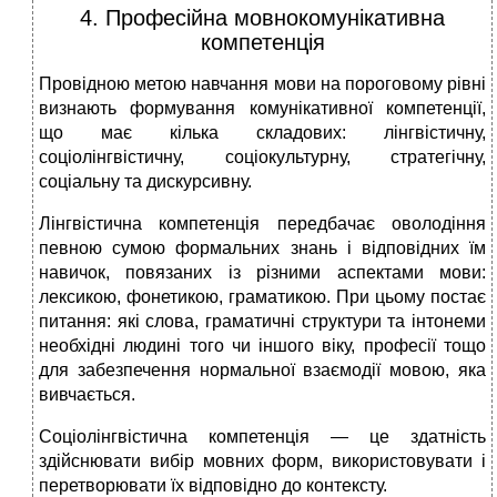
4. Професійна мовнокомунікативна
компетенція
Провідною метою навчання мови на пороговому рівні
визнають формування комунікативної компетенції,
що має кілька складових: лінгвістичну,
соціолінгвістичну, соціокультурну, стратегічну,
соціальну та дискурсивну.
Лінгвістична компетенція передбачає оволодіння
певною сумою формальних знань і відповідних їм
навичок, повязаних із різними аспектами мови:
лексикою, фонетикою, граматикою. При цьому постає
питання: які слова, граматичні структури та інтонеми
необхідні людині того чи іншого віку, професії тощо
для забезпечення нормальної взаємодії мовою, яка
вивчається.
Соціолінгвістична компетенція — це здатність
здійснювати вибір мовних форм, використовувати і
перетворювати їх відповідно до контексту.