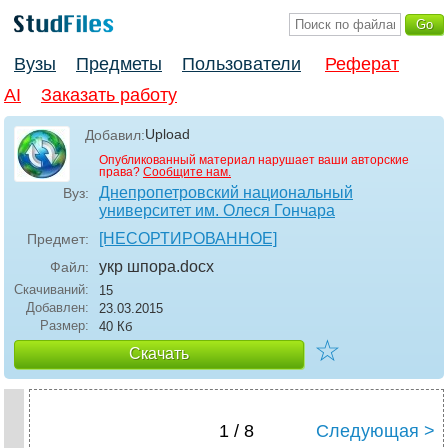
Вузы
Предметы
Пользователи
Реферат
AI
Заказать работу
Upload
Добавил:
Опубликованный материал нарушает ваши авторские
права?
Сообщите нам.
Днепропетровский национальный
Вуз:
университет им. Олеся Гончара
[НЕСОРТИРОВАННОЕ]
Предмет:
укр шпора
.docx
Файл:
Скачиваний:
15
Добавлен:
23.03.2015
Размер:
40 Кб
☆
Скачать
1 / 8
Следующая >