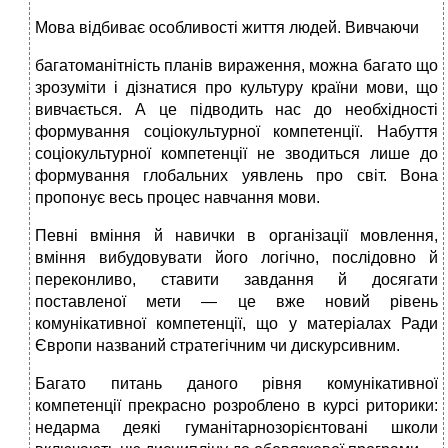
Мова відбиває особливості життя людей. Вивчаючи
багатоманітність планів вираження, можна багато що
зрозуміти і дізнатися про культуру країни мови, що
вивчається. А це підводить нас до необхідності
формування соціокультурної компетенції. Набуття
соціокультурної компетенції не зводиться лише до
формування глобальних уявлень про світ. Вона
пропонує весь процес навчання мови.
Певні вміння й навички в організації мовлення,
вміння вибудовувати його логічно, послідовно й
переконливо, ставити завдання й досягати
поставленої мети — це вже новий рівень
комунікативної компетенції, що у матеріалах Ради
Європи названий стратегічним чи дискурсивним.
Багато питань даного рівня комунікативної
компетенції прекрасно розроблено в курсі риторики:
недарма деякі гуманітарнозорієнтовані школи