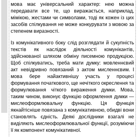
мова має універсальний характер: нею можна
передавати все те, що виражається, наприклад,
мімікою, жестами чи символами, тоді як кожен із цих
засобів спілкування не може конкурувати з мовою за
степенем виразності.
Із комунікативного боку слід розглядати й сукупність
текстів як наслідок діяльності комунікантів,
здійснюваної шляхом обміну писемною продукцією.
Щоб спілкуватись, треба мати думку: мовленнєвий
акт невідривно повязаний з актом мисленнєвим. І
мова бере найактивнішу участь у процесі
формування початкового, ще нечіткого окреслення та
формулювання чіткого вираження думки. Мова,
таким чином, виконує функцію оформлення думки —
мислеоформлювальну функцію. Ця функція
якнайтісніше повязана з комунікативною, обидві вони
становлять єдність. Деякі дослідники взагалі не
виділяють мислеоформлювальної функції, розуміючи
її як компонент комунікативної.