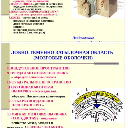
– рыхлая, легко отслаивается.
5.
НАДКОСТНИЦА
– отделена от кости слоем
поднадкостничной клетчатки, срастается
с костью в местах швов.
6.
ПОДНАДКОСТНИЧНАЯ КЛЕТЧАТКА
– ограничена пределами одной кости.
7.
КОСТЬ
– состоит из 3-ех слоев:
наружная компактная пластинка;
диплоэтическое вещество
(диплоэ);
внутренняя компактная
пластинка (стекловидная).
Продолжение
следует …
Vertae!
ЛОБНО-ТЕМЕННО-ЗАТЫЛОЧНАЯ ОБЛАСТЬ
(МОЗГОВЫЕ ОБОЛОЧКИ)
8.
ЭПИДУРАЛЬНОЕ ПРОСТРАНСТВО
9.
ТВЕРДАЯ МОЗГОВАЯ ОБОЛОЧКА
– образует венозные синусы.
10.
СУБДУРАЛЬНОЕ ПРОСТРАНСТВО
11.
ПАУТИННАЯ МОЗГОВАЯ
ОБОЛОЧКА
–
бессосудистая,
образует Пахионовы грануляции.
12.
СУБАРАХНОИДАЛЬНОЕ
ПРОСТРАНСТВО
–
заполнено ликвором.
13.
МЯГКАЯ МОЗГОВАЯ ОБОЛОЧКА
(
СОСУДИСТАЯ)
–
покрывает
вещество мозга, заходит в
извилины. 14.
ВЕЩЕСТВО МОЗГА