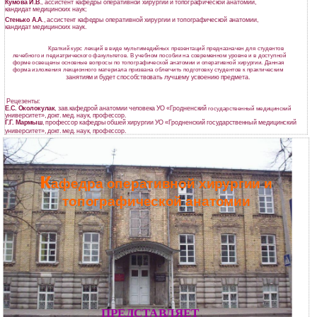
Кумова И.В
., ассистент кафедры оперативной хирургии и топографической анатомии,
кандидат медицинских наук;
Стенько А.А
., ассистент кафедры оперативной хирургии и топографической анатомии,
кандидат медицинских наук.
Краткий курс лекций в виде мультимедийных презентаций предназначен для студентов
лечебного и педиатрического факультетов. В учебном пособии на современном уровне и в доступной
форме освещены основные вопросы по топографической анатомии и оперативной хирургии. Данная
форма изложения лекционного материала призвана облегчить подготовку студентов к практическим
занятиям и будет способствовать лучшему усвоению предмета.
Рецезенты:
Е.С. Околокулак
, зав.кафедрой анатомии человека УО «Гродненский
государственный медицинский
университет», докт. мед. наук, профессор.
Г.Г. Мармыш
, профессор кафедры обшей хирургии УО «Гродненский
государственный медицинский
университет», докт. мед. наук, профессор.
к
афедра оперативной хирургии и
топографической анатомии
ПРЕДСТАВЛЯЕТ