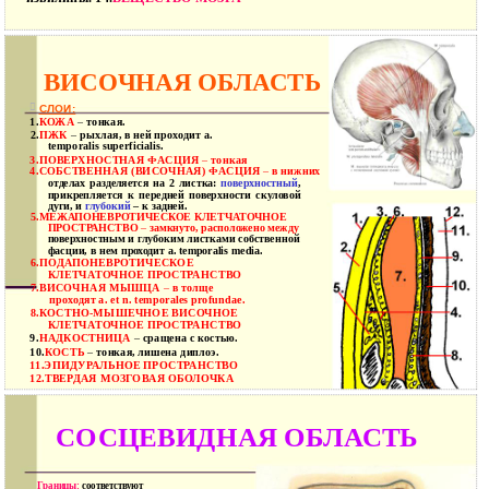
ВИСОЧНАЯ ОБЛАСТЬ

СЛОИ:
1.
КОЖА
–
тонкая.
2.
ПЖК
–
рыхлая, в ней проходит a.
temporalis superficialis.
3.
ПОВЕРХНОСТНАЯ ФАСЦИЯ
–
тонкая
4.
СОБСТВЕННАЯ (ВИСОЧНАЯ) ФАСЦИЯ
–
в нижних
отделах разделяется на 2 листка:
поверхностный
,
прикрепляется к передней поверхности скуловой
дуги, и
глубокий
– к задней.
5.
МЕЖАПОНЕВРОТИЧЕСКОЕ КЛЕТЧАТОЧНОЕ
ПРОСТРАНСТВО
–
замкнуто, расположено между
поверхностным и глубоким листками собственной
фасции, в нем проходит a. temporalis media.
6.
ПОДАПОНЕВРОТИЧЕСКОЕ
КЛЕТЧАТОЧНОЕ ПРОСТРАНСТВО
7.
ВИСОЧНАЯ МЫШЦА
–
в толще
проходят a. et n. temporales profundae.
8.
КОСТНО-МЫШЕЧНОЕ ВИСОЧНОЕ
КЛЕТЧАТОЧНОЕ ПРОСТРАНСТВО
9.
НАДКОСТНИЦА
–
сращена с костью.
10.
КОСТЬ
–
тонкая, лишена диплоэ.
11.
ЭПИДУРАЛЬНОЕ ПРОСТРАНСТВО
12.
ТВЕРДАЯ МОЗГОВАЯ ОБОЛОЧКА
СОСЦЕВИДНАЯ ОБЛАСТЬ
Границы:
соответствуют