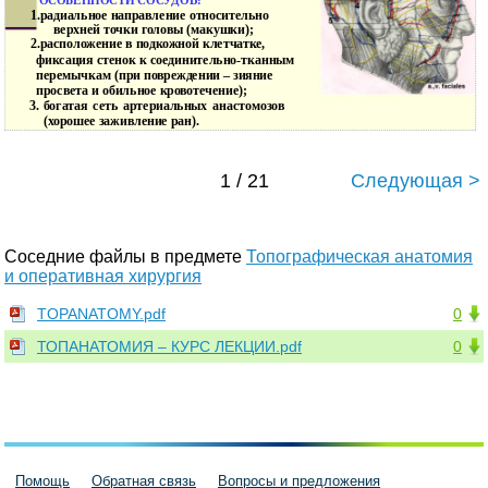
ОСОБЕННОСТИ СОСУДОВ:
1.радиальное направление относительно
верхней точки головы (макушки);
2.расположение в подкожной клетчатке,
фиксация стенок к соединительно-тканным
перемычкам (при повреждении – зияние
просвета и обильное кровотечение);
3.
богатая сеть артериальных анастомозов
(хорошее заживление ран).
1 / 21
Следующая >
Соседние файлы в предмете
Топографическая анатомия
и оперативная хирургия
TOPANATOMY.pdf
0
ТОПАНАТОМИЯ – КУРС ЛЕКЦИИ.pdf
0
Помощь
Обратная связь
Вопросы и предложения