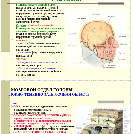
Граница между головой и шеей
:
подбородочный выступ; нижний
край, угол и ветвь нижней челюсти;
наружный слуховой проход; вершина
сосцевидного отростка; верхняя
выйная линия; наружный
затылочный бугор.
Отделы
:
мозговой и лицевой
Граница между мозговым и лицевым
отделами
:
надпереносье; верхний
край глазницы; скуловая дуга;
наружный слуховой проход
.
мозговой:

-
свод
(лобно-теменно-затылочная,
височная, область сосцевидного
отростка)
-
основание
(внутренняя, наружная
поверхности)
лицевой:

-
передняя
поверхность
(области
глазницы, носа, рта)
-
боковая
поверхность
(щечная,
околоушно-жевательная, глубокая
область лица).
МОЗГОВОЙ ОТДЕЛ ГОЛОВЫ
ЛОБНО-ТЕМЕННО-ЗАТЫЛОЧНАЯ ОБЛАСТЬ

СЛОИ:
1.
КОЖА
– толстая, малоподвижная, соединена
с апоневрозом соединительно-
тканными перемычками.
2.
ПОДКОЖНО-ЖИРОВАЯ КЛЕТЧАТКА (ПЖК)
– разделена на ячейки этими
соединительнотканными перемычками, здесь
проходят поверхностные артерии и вены.
3.
СУХОЖИЛЬНЫЙ ШЛЕМ
– состоит из мышечной
и плотной сухожильной частей (апоневроз).
4.
ПОДАПОНЕВРОТИЧЕСКАЯ КЛЕТЧАТКА