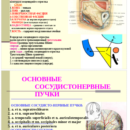
контурам сосцевидного отростка
СЛОИ:

1.
КОЖА
–
тонкая.
2.
ПЖК
–
рыхлая.
3.
ПОВЕРХНОСТНАЯ ФАСЦИЯ
4.
СОБСТВЕННАЯ ФАСЦИЯ
5.
КЛЕТЧАТКА
(в верхне-переднем отделе)
МЫШЦЫ
(в остальных отделах)
6.
НАДКОСТНИЦА
– сращена с костью за
исключением верхне-переднего отдела
7.
КОСТЬ
– содержит воздухоносные ячейки
В пределах сосцевидного отростка
располагается трепанационный
треугольник
Шипо
Границы треугольника Шипо:
спереди
– spina suprameatum
сверху
– линия продолжения верхнего края скуловой
дуги
сзади
– гребень сосцевидного отростка
Треугольник Шипо граничит:
1.со средней черепной ямкой (сверху);
2. с сигмовидным синусом (сзади);
3.с каналом лицевого нерва (спереди).
ОСНОВНЫЕ
СОСУДИСТОНЕРВНЫЕ
ПУЧКИ
ОСНОВНЫЕ СОСУДИСТО-НЕРВНЫЕ ПУЧКИ:
a. et n. supratrochleares
1.
a. et n. supraorbitales
2.
a. temporalis superficialis et n. auriculotemporalis
3.
a. occipitalis et nn. occipitales minor et major
4.
a. et n. auriculares posteriora
5.