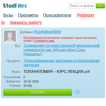
Вузы
Предметы
Пользователи
Реферат
AI
Заказать работу
Rashidbek4949
Добавил:
Опубликованный материал нарушает ваши авторские
права?
Сообщите нам.
Таджикский государственный медицинский
Вуз:
университет им. Абуали ибни Сино
(Авицены)
Топографическая анатомия и оперативная
Предмет:
хирургия
ТОПАНАТОМИЯ – КУРС ЛЕКЦИИ
.pdf
Файл:
Скачиваний:
0
Добавлен:
18.04.2026
Размер:
28 Мб
☆
Скачать