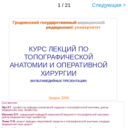
1 / 21
Следующая >
Гродненский государственный
медицинский университет
КУРС ЛЕКЦИЙ ПО
ТОПОГРАФИЧЕСКОЙ
АНАТОМИИ И ОПЕРАТИВНОЙ
ХИРУРГИИ
(
МУЛЬТИМЕДИЙНЫЕ ПРЕЗЕНТАЦИИ
)
Гродно 2008
Составители:
Жук И.Г
., профессор кафедры оперативной хирургии и топографической анатомии, доктор
медицинских наук, профессор;
Юрченко В.П
., заведующий кафедрой оперативной хирургии и топографической анатомии,
доктор медицинских наук, профессор;
Ложко П.М
., доцент кафедры оперативной хирургии и топографической анатомии, кандидат
медицинских наук, доцент;