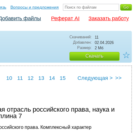
язь
Вопросы и предложения
Добавить файлы
Реферат AI
Заказать работу
Скачиваний:
11
Добавлен:
02.04.2026
Размер:
2 Мб
☆
Скачать
10
11
12
13
14
15
Следующая >
>>
22
23
24
25
я отрасль российского права, наука и
плина 7
российского права. Комплексный характер