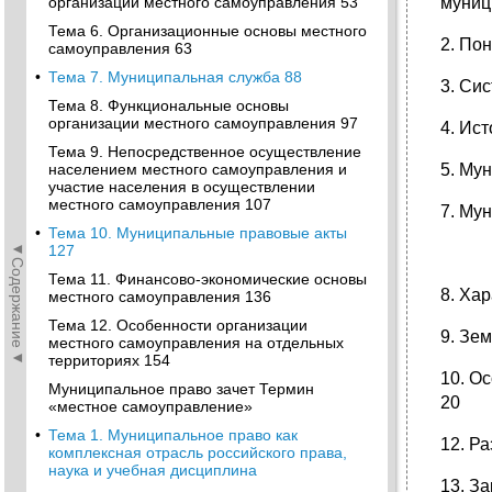
организации местного самоуправления 53
муниц
Тема 6. Организационные основы местного
2. По
самоуправления 63
•
Тема 7. Муниципальная служба 88
3. Си
Тема 8. Функциональные основы
организации местного самоуправления 97
4. Ис
Тема 9. Непосредственное осуществление
населением местного самоуправления и
5. Му
участие населения в осуществлении
местного самоуправления 107
7. Му
•
Тема 10. Муниципальные правовые акты
◄Содержание◄
127
Тема 11. Финансово-экономические основы
8. Ха
местного самоуправления 136
Тема 12. Особенности организации
9. Зе
местного самоуправления на отдельных
территориях 154
10. О
Муниципальное право зачет Термин
20
«местное самоуправление»
•
Тема 1. Муниципальное право как
12. Р
комплексная отрасль российского права,
наука и учебная дисциплина
13. З