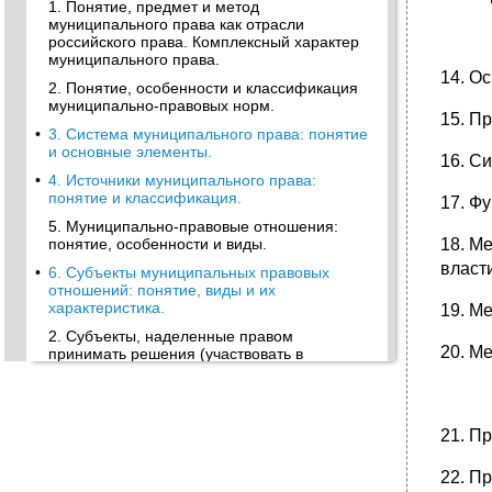
1. Понятие, предмет и метод
муниципального права как отрасли
российского права. Комплексный характер
муниципального права.
14. О
2. Понятие, особенности и классификация
муниципально-правовых норм.
15. П
•
3. Система муниципального права: понятие
и основные элементы.
16. С
•
4. Источники муниципального права:
понятие и классификация.
17. Ф
5. Муниципально-правовые отношения:
понятие, особенности и виды.
18. М
власт
•
6. Субъекты муниципальных правовых
отношений: понятие, виды и их
характеристика.
19. М
2. Субъекты, наделенные правом
20. М
принимать решения (участвовать в
принятии решений) по вопросам местного
значения.
•
7. Муниципальное право как наука и
учебная дисциплина.
21. П
•
Тема 2. Историко-теоретические основы
22. П
местного самоуправления