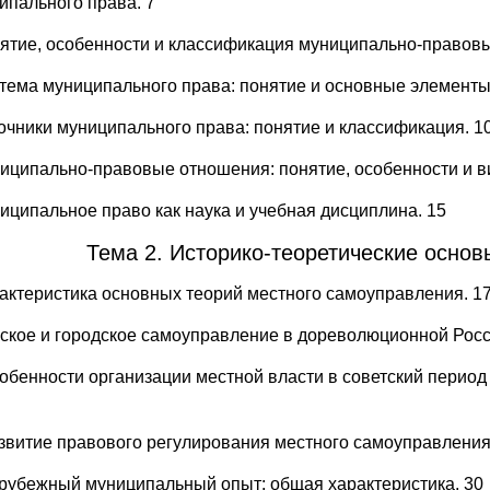
ипального права. 7
нятие, особенности и классификация муниципально-правовы
стема муниципального права: понятие и основные элементы
точники муниципального права: понятие и классификация. 1
ниципально-правовые отношения: понятие, особенности и в
ниципальное право как наука и учебная дисциплина. 15
Тема 2. Историко-теоретические осно
рактеристика основных теорий местного самоуправления. 1
мское и городское самоуправление в дореволюционной Росс
собенности организации местной власти в советский период 
азвитие правового регулирования местного самоуправления 
арубежный муниципальный опыт: общая характеристика. 30