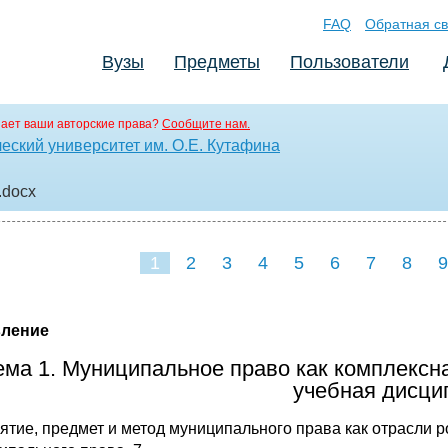
FAQ
Обратная св
Вузы
Предметы
Пользователи
ает ваши авторские права?
Сообщите нам.
еский университет им. О.Е. Кутафина
.docx
1
2
3
4
5
6
7
8
9
16
17
18
19
20
21
вление
ема 1. Муниципальное право как комплексна
учебная дисци
нятие, предмет и метод муниципального права как отрасли 