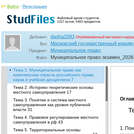
Войти
/
Регистрация
Файловый архив студентов.
1327 вузов, 5483 предметов.
dasha2093
Добавил:
Опубликованный материал наруш
Московский государственный юридич
Вуз:
Муниципальное право
Предмет:
Муниципальное право экзамен_2026
Файл:
•
Тема 1. Муниципальное право как
комплексная отрасль российского права,
наука и учебная дисциплина 7
Тема 2. Историко-теоретические основы
местного самоуправления 17
Огла
Тема 3. Понятие и система местного
самоуправления как уровня публичной
Т
власти 31
Тема 4. Правовое регулирование местного
самоуправления в рф 43
1. По
Тема 5. Территориальные основы