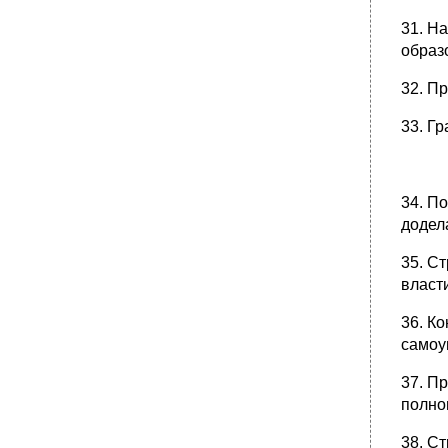
•
5 Этап современный
31. Н
•
13. Зарубежный муниципальный опыт:
образ
общая характеристика.
•
Тема 3. Понятие и система местного
32. П
самоуправления как уровня публичной
власти
33. Г
14. Основные подходы к понятию местного
самоуправления в законодательстве и
науке.
1 Аспект. Местное самоуправление как
34. П
форма народовластия:
додела
2 Аспект. Местное самоуправление как одна
из основ конституционного строя:
35. С
3 Аспект. Рассматривается как право
власт
граждан и местного сообщества на
самостоятельное заведование местными
36. К
делами. (Как право).
самоу
Местное самоуправление в решениях кс
рф:
37. П
•
15. Принципы организации и
полно
осуществления местного самоуправления.
•
16. Система местного самоуправления:
38. С