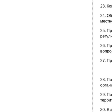
8. Характеристика основных теорий
23. К
местного самоуправления.
•
9. Земское и городское самоуправление в
24. О
дореволюционной России.
местн
•
10. Особенности организации местной
власти в советский период развития
25. П
российского государства (1917 – 1990 годы).
регул
•
11. Развитие правового регулирования
местного самоуправления в 1991 – 1993
26. П
годах.
вопро
1 Этап с 1990 – 1991 г. – октябрь – декабрь
1993 г. (с лекции)
27. П
•
12. Развитие правового регулирования
местного самоуправления в 1995 – 2003
годах.
2 Этап с октября – декабря 1993 г. –
28. П
сентябрь 1995 г. (с лекции) «Президентский
орган
этап»
3 Этап с 1 сентября 1995 г. До 6 октября
29. П
2003 г. Период действия Закона nº 154-фз
терри
4 Этап с 6 октября 2003 г. – до 19 июня
2025 года.
30. В