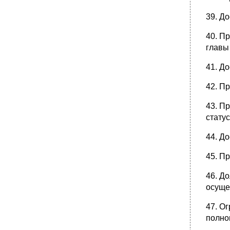
понятие и элементы.
•
17. Функции местного самоуправления:
39. Д
понятие и виды.
40. П
18. Местное самоуправление в единой
системе публичной власти. Формы
главы
взаимоотношений органов государственной
власти и органов местного самоуправления
41. Д
в рф.
•
19. Межмуниципальное сотрудничество.
42. П
•
3. Межмуниципальные хозяйственные
общества
43. П
стату
4. Некоммерческие организации
муниципальных образований
44. Д
20. Международные и
внешнеэкономические связи органов
местного самоуправления.
45. П
Глава 9. Международные и
46. Д
внешнеэкономические связи органов
местного самоуправления
осуще
•
Тема 4. Правовое регулирование местного
47. О
самоуправления в рф
полно
21. Правовые основы местного
самоуправления.