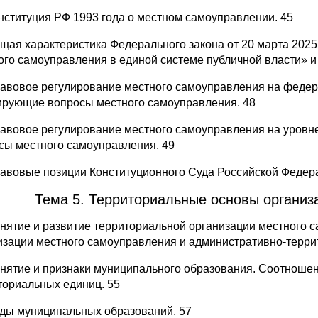
онституция РФ 1993 года о местном самоуправлении. 45
бщая характеристика Федерального закона от 20 марта 202
ого самоуправления в единой системе публичной власти» и 
равовое регулирование местного самоуправления на феде
ирующие вопросы местного самоуправления. 48
равовое регулирование местного самоуправления на уровн
сы местного самоуправления. 49
равовые позиции Конституционного Суда Российской Федер
Тема 5. Территориальные основы организ
онятие и развитие территориальной организации местного
изации местного самоуправления и административно-террит
онятие и признаки муниципального образования. Соотноше
ториальных единиц. 55
иды муниципальных образований. 57