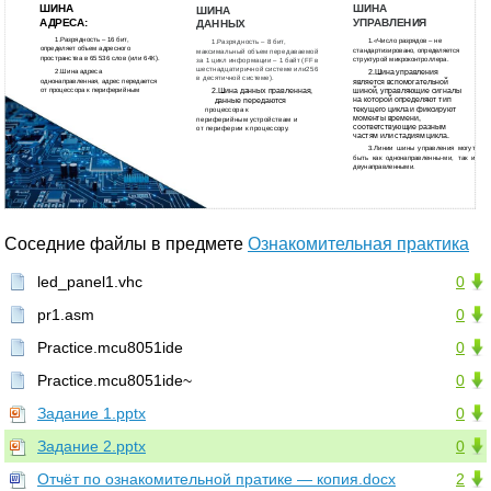
ШИНА
ШИНА
ШИНА
АДРЕСА:
УПРАВЛЕНИЯ
ДАННЫХ
1.Разрядность – 16 бит,
1.«Число разрядов – не
1.Разрядность – 8 бит,
определяет объем адресного
стандартизировано, определяется
максимальный объем
передаваемой
пространства в 65 536 слов (или 64К).
структурой микроконтроллера.
за 1 цикл информации – 1 байт (FF в
шестнадцатиричной системе или256
2.Шина адреса
2.Шина управления
в десятичной системе).
однонаправленная, адрес передается
является вспомогательной
от процессора к периферийным
шиной, управляющие сигналы
2.Шина данных правленная,
на которой определяют тип
данные передаются
текущего цикла и фиксируют
процессора к
моменты времени,
периферийным устройствам и
соответствующие разным
от периферии к процессору.
частям или стадиям цикла.
3.Линии шины управления могут
быть как однонаправленны-ми, так и
двунаправленными.
Соседние файлы в предмете
Ознакомительная практика
led_panel1.vhc
0
pr1.asm
0
Practice.mcu8051ide
0
Practice.mcu8051ide~
0
Задание 1.pptx
0
Задание 2.pptx
0
Отчёт по ознакомительной пратике — копия.docx
2