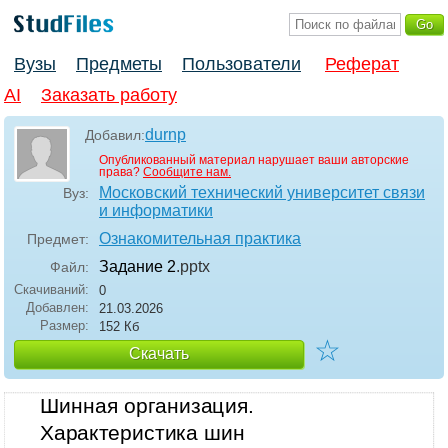
Вузы
Предметы
Пользователи
Реферат
AI
Заказать работу
durnp
Добавил:
Опубликованный материал нарушает ваши авторские
права?
Сообщите нам.
Московский технический университет связи
Вуз:
и информатики
Ознакомительная практика
Предмет:
Задание 2
.pptx
Файл:
Скачиваний:
0
Добавлен:
21.03.2026
Размер:
152 Кб
☆
Скачать
Шинная организация.
Характеристика шин