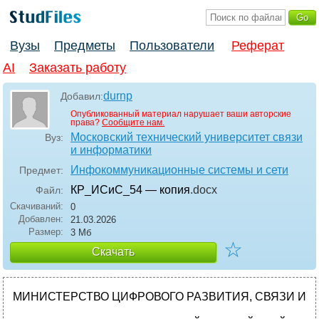
Вузы
Предметы
Пользователи
Реферат
AI
Заказать работу
durnp
Добавил:
Опубликованный материал нарушает ваши авторские
права?
Сообщите нам.
Московский технический университет связи
Вуз:
и информатики
Инфокоммуникационные системы и сети
Предмет:
КР_ИСиС_54 — копия
.docx
Файл:
Скачиваний:
0
Добавлен:
21.03.2026
Размер:
3 Мб
☆
Скачать
МИНИСТЕРСТВО ЦИФРОВОГО РАЗВИТИЯ, СВЯЗИ И