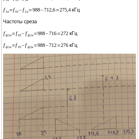
кГц
Частоты среза
кГц
кГц