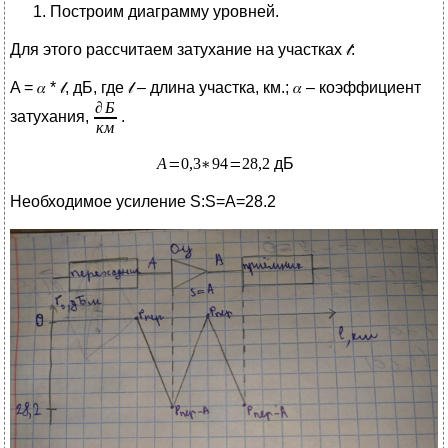
Построим диаграмму уровней.
Для этого рассчитаем затухание на участках 𝓁:
A = 𝛼 * 𝓁, дБ, где 𝓁 – длина участка, км.; 𝛼 – коэффициент
затухания,
.
дБ
Необходимое усиление S:S=A=28.2