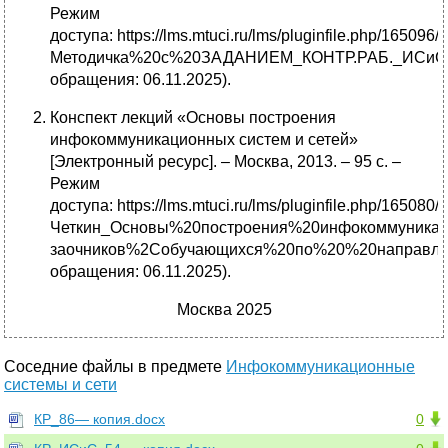
Режим
доступа: https://lms.mtuci.ru/lms/pluginfile.php/165096
Методичка%20с%20ЗАДАНИЕМ_КОНТР.РАБ._ИСиС.p
обращения: 06.11.2025).
Конспект лекций «Основы построения
инфокоммуникационных систем и сетей»
[Электронный ресурс]. – Москва, 2013. – 95 с. –
Режим
доступа: https://lms.mtuci.ru/lms/pluginfile.php/165080
Четкин_Основы%20построения%20инфокоммуника
заочников%2Cобучающихся%20по%20%20направле
обращения: 06.11.2025).
Москва 2025
Соседние файлы в предмете
Инфокоммуникационные
системы и сети
КР_86— копия.docx
0