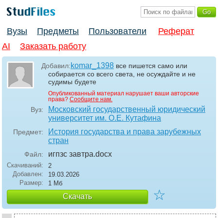
Вузы
Предметы
Пользователи
Реферат
AI
Заказать работу
komar_1398
Добавил:
все пишется само или
собирается со всего света, не осуждайте и не
судимы будете
Опубликованный материал нарушает ваши авторские
права?
Сообщите нам.
Московский государственный юридический
Вуз:
университет им. О.Е. Кутафина
История государства и права зарубежных
Предмет:
стран
игпзс завтра
.docx
Файл:
Скачиваний:
2
Добавлен:
19.03.2026
Размер:
1 Мб
☆
Скачать