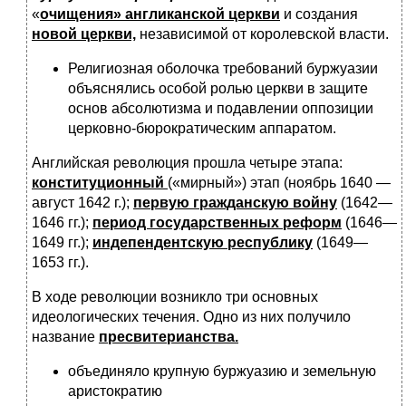
«
очищения» англиканской церкви
и создания
новой церкви,
независимой от королевской власти.
Религиозная оболочка требований буржуазии
объяснялись особой ролью церкви в защите
основ абсолютизма и подавлении оппозиции
церковно-бюрократическим аппаратом.
Английская революция прошла четыре этапа:
конституционный
(«мирный») этап (ноябрь 1640 —
август 1642 г.);
первую гражданскую войну
(1642—
1646 гг.);
период государственных реформ
(1646—
1649 гг.);
индепендентскую республику
(1649—
1653 гг.).
В ходе революции возникло три основных
идеологических течения. Одно из них получило
название
пресвитерианства.
объединяло крупную буржуазию и земельную
аристократию