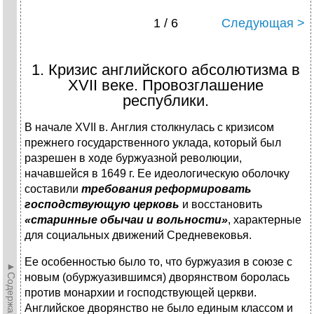
1 / 6
Следующая >
1. Кризис английского абсолютизма в
XVII веке. Провозглашение
республики.
В начале ХVII в. Англия столкнулась с кризисом
прежнего государственного уклада, который был
разрешен в ходе буржуазной революции,
начавшейся в 1649 г. Ее идеологическую оболочку
составили
требования реформировать
господствующую церковь
и восстановить
«старинные обычаи и вольности»
, характерные
для социальных движений Средневековья.
Ее особенностью было то, что буржуазия в союзе с
►Содержание►
новым (обуржуазившимся) дворянством боролась
против монархии и господствующей церкви.
Английское дворянство не было единым классом и