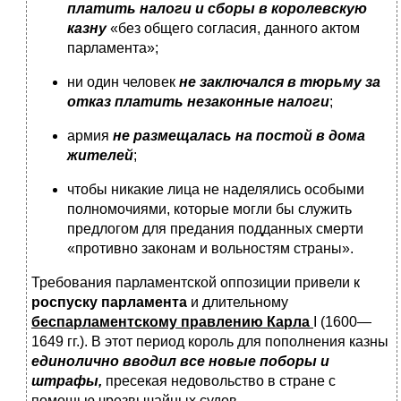
платить налоги и сборы в королевскую
казну
«без общего согласия, данного актом
парламента»;
ни один человек
не заключался в тюрьму за
отказ платить незаконные налоги
;
армия
не размещалась на постой в дома
жителей
;
чтобы никакие лица не наделялись особыми
полномочиями, которые могли бы служить
предлогом для предания подданных смерти
«противно законам и вольностям страны».
Требования парламентской оппозиции привели к
роспуску парламента
и длительному
беспарламентскому правлению Карла
I (1600—
1649 гг.). В этот период король для пополнения казны
единолично вводил все новые поборы и
штрафы,
пресекая недовольство в стране с
помощью чрезвычайных судов.