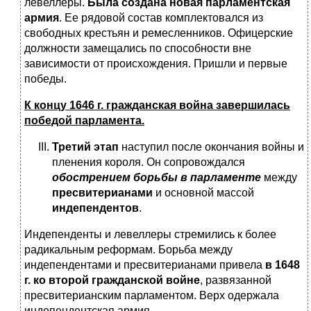
левеллеры.
Была создана новая парламентская
армия
. Ее рядовой состав комплектовался из
свободных крестьян и ремесленников. Офицерские
должности замещались по способности вне
зависимости от происхождения. Пришли и первые
победы.
К концу 1646 г. гражданская война завершилась
победой парламента.
Третий этап
наступил после окончания войны и
пленения короля. Он сопровождался
обострением борьбы в парламенте
между
пресвитерианами
и основной массой
индепендентов
.
Индепенденты и левеллеры стремились к более
радикальным реформам. Борьба между
индепендентами и пресвитерианами привела
в 1648
г. ко второй гражданской войне
, развязанной
пресвитерианским парламентом. Верх одержала
индепендентская армия.