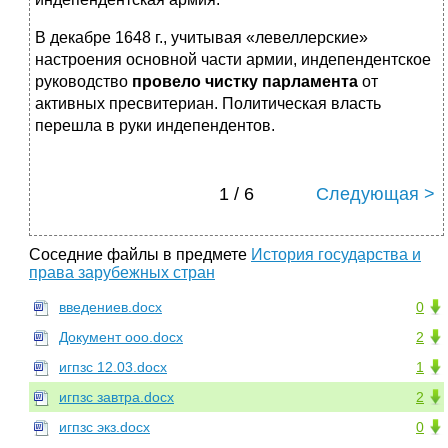
В декабре 1648 г., учитывая «левеллерские»
настроения основной части армии, индепендентское
руководство
провело чистку парламента
от
активных пресвитериан. Политическая власть
перешла в руки индепендентов.
1 / 6
Следующая >
Соседние файлы в предмете
История государства и
права зарубежных стран
введениев.docx
0
Документ ооо.docx
2
игпзс 12.03.docx
1
игпзс завтра.docx
2
игпзс экз.docx
0