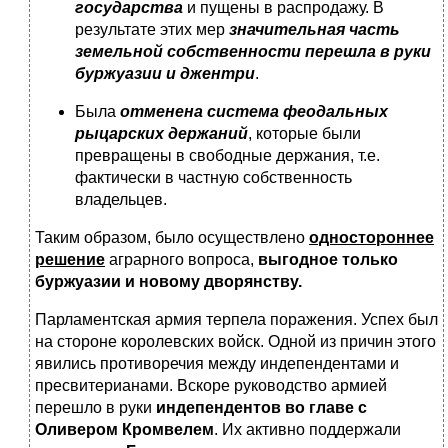
государства
и пущены в распродажу. В
результате этих мер
значительная часть
земельной собственности перешла в руки
буржуазии и джентри
.
Была
отменена система феодальных
рыцарских держаний
, которые были
превращены в свободные держания, т.е.
фактически в частную собственность
владельцев.
Таким образом, было осуществлено
одностороннее
решение
аграрного вопроса,
выгодное только
буржуазии и новому дворянству.
Парламентская армия терпела поражения. Успех был
на стороне королевских войск. Одной из причин этого
явились противоречия между индепендентами и
пресвитерианами. Вскоре руководство армией
перешло в руки
индепендентов во главе с
Оливером Кромвелем
. Их активно поддержали