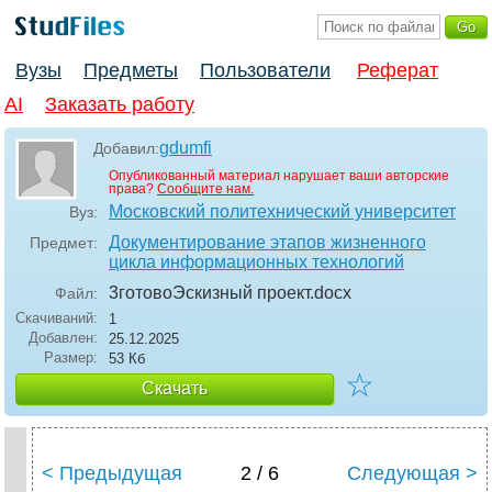
Вузы
Предметы
Пользователи
Реферат
AI
Заказать работу
gdumfi
Добавил:
Опубликованный материал нарушает ваши авторские
права?
Сообщите нам.
Московский политехнический университет
Вуз:
Документирование этапов жизненного
Предмет:
цикла информационных технологий
3готовоЭскизный проект
.docx
Файл:
Скачиваний:
1
Добавлен:
25.12.2025
Размер:
53 Кб
☆
Скачать
< Предыдущая
2 / 6
Следующая >