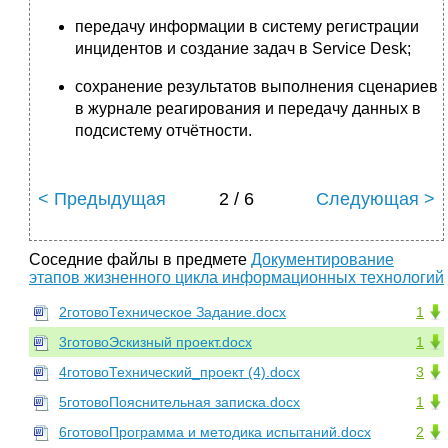
передачу информации в систему регистрации
инцидентов и создание задач в Service Desk;
сохранение результатов выполнения сценариев
в журнале реагирования и передачу данных в
подсистему отчётности.
< Предыдущая
2 / 6
Следующая >
Соседние файлы в предмете
Документирование
этапов жизненного цикла информационных технологий
2готовоТехническое Задание.docx
1
3готовоЭскизный проект.docx
1
4готовоТехнический_проект (4).docx
3
5готовоПояснительная записка.docx
1
6готовоПрограмма и методика испытаний.docx
2