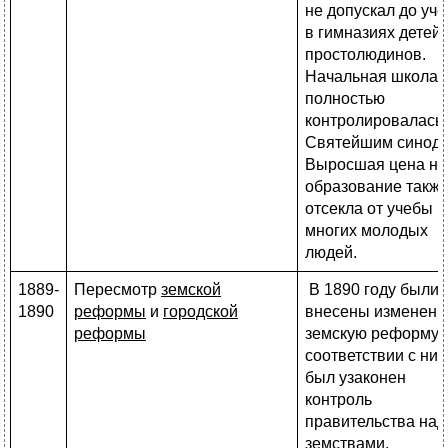
не допускал до уч
в гимназиях детей
простолюдинов.
Начальная школа
полностью
контролировалась
Святейшим синодо
Выросшая цена на
образование такж
отсекла от учебы
многих молодых
людей.
1889-
Пересмотр
земской
В 1890 году были
1890
реформы
и
городской
внесены изменени
реформы
земскую реформу, 
соответствии с ни
был узаконен
контроль
правительства над
земствами.