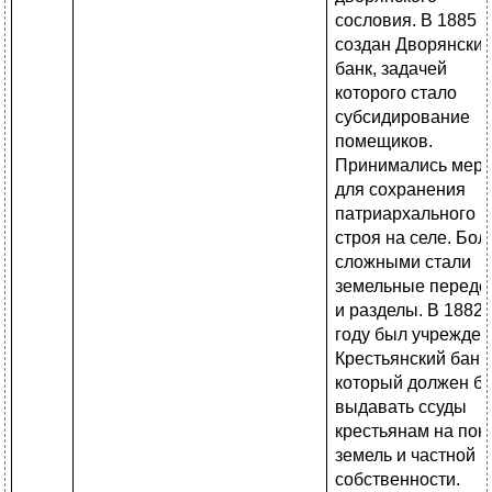
сословия. В 1885 г
создан Дворянски
банк, задачей
которого стало
субсидирование
помещиков.
Принимались мер
для сохранения
патриархального
строя на селе. Бол
сложными стали
земельные переде
и разделы. В 1882
году был учрежден
Крестьянский банк,
который должен б
выдавать ссуды
крестьянам на пок
земель и частной
собственности.