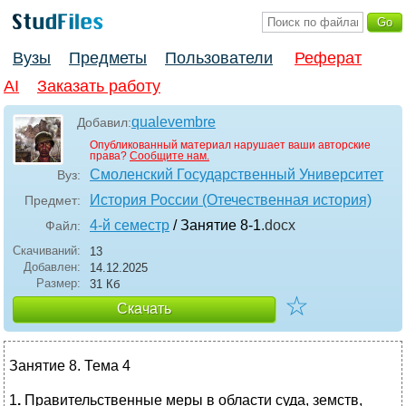
Вузы
Предметы
Пользователи
Реферат
AI
Заказать работу
qualevembre
Добавил:
Опубликованный материал нарушает ваши авторские
права?
Сообщите нам.
Смоленский Государственный Университет
Вуз:
История России (Отечественная история)
Предмет:
4-й семестр
/ Занятие 8-1
.docx
Файл:
Скачиваний:
13
Добавлен:
14.12.2025
Размер:
31 Кб
☆
Скачать
Занятие 8. Тема 4
1
.
Правительственные меры в области суда, земств,