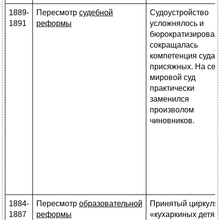
1889-
Пересмотр
судебной
Судоустройство
1891
реформы
усложнялось и
бюрократизировал
сокращалась
компетенция суда
присяжных. На сел
мировой суд
практически
заменился
произволом
чиновников.
1884-
Пересмотр
образовательной
Принятый циркуля
1887
реформы
«кухаркиных детях