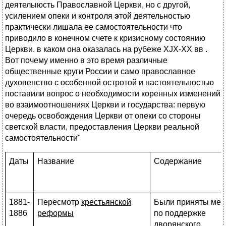
деятелыюсть Православной Церкви, но с другой,
усилением опеки и контроля
э
той деятельностью
практически лишала ее самостоятельности что
приводило в конечном счете к
кризисному состоянию
Церкви. в каком она оказалась на рубеже XJX-XX вв .
Вот почему именно в это время различные
общественные круги России и само православное
духовенство с особенной остротой и настоятельностью
поставили вопрос о необходимости коренных изменений
во взаимоотношениях Церкви и государства: первую
очередь освобождения Церкви от опеки со стороны
светской власти, предоставления Церкви реальной
самостоятельности"
Даты
Название
Содержание
1881-
Пересмотр
крестьянской
Были приняты ме
1886
реформы
по поддержке
дворянского