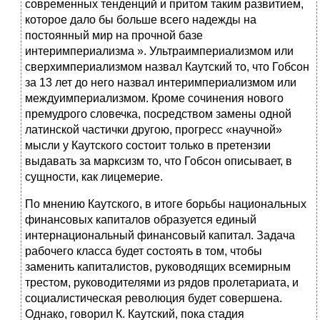
современных тенденций и притом таким развитием,
которое дало бы больше всего надежды на
постоянный мир на прочной базе
интеримпериализма ». Ультраимпериализмом или
сверхимпериализмом назвал Каутский то, что Гобсон
за 13 лет до него назвал интеримпериализмом или
междуимпериализмом. Кроме сочинения нового
премудрого словечка, посредством замены одной
латинской частички другою, прогресс «научной»
мысли у Каутского состоит только в претензии
выдавать за марксизм то, что Гобсон описывает, в
сущности, как лицемерие.
По мнению Каутского, в итоге борьбы национальных
финансовых капиталов образуется единый
интернациональный финансовый капитал. Задача
рабочего класса будет состоять в том, чтобы
заменить капиталистов, руководящих всемирным
трестом, руководителями из рядов пролетариата, и
социалистическая революция будет совершена.
Однако, говорил К. Каутский, пока стадия