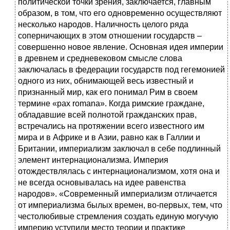
политической точки зрения, заключается, главным
образом, в том, что его одновременно осуществляют
несколько народов. Наличность целого ряда
соперничающих в этом отношении государств –
совершенно новое явление. Основная идея империи
в древнем и средневековом смысле слова
заключалась в федерации государств под гегемонией
одного из них, обнимающей весь известный и
признанный мир, как его понимал Рим в своем
термине «pax romana». Когда римские граждане,
обладавшие всей полнотой гражданских прав,
встречались на протяжении всего известного им
мира и в Африке и в Азии, равно как в Галлии и
Британии, империализм заключал в себе подлинный
элемент интернационализма. Империя
отождествлялась с интернационализмом, хотя она и
не всегда основывалась на идее равенства
народов». «Современный империализм отличается
от империализма былых времен, во-первых, тем, что
честолюбивые стремления создать единую могучую
империю уступили место теории и практике