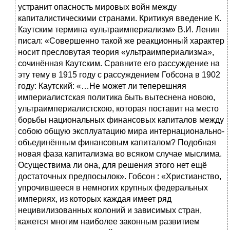
устранит опасность мировых войн между
капиталистическими странами. Критикуя введение К.
Каутским термина «ультраимпериализм» В.И. Ленин
писал: «Совершенно такой же реакционный характер
носит пресловутая теория «ультраимпериализма»,
сочинённая Каутским. Сравните его рассуждение на
эту тему в 1915 году с рассуждением Гобсона в 1902
году: Каутский: «…Не может ли теперешняя
империалистская политика быть вытеснена новою,
ультраимпериалистскою, которая поставит на место
борьбы национальных финансовых капиталов между
собою общую эксплуатацию мира интернационально-
объединённым финансовым капиталом? Подобная
новая фаза капитализма во всяком случае мыслима.
Осуществима ли она, для решения этого нет ещё
достаточных предпосылок». Гобсон : «Христианство,
упрочившееся в немногих крупных федеральных
империях, из которых каждая имеет ряд
нецивилизованных колоний и зависимых стран,
кажется многим наиболее законным развитием