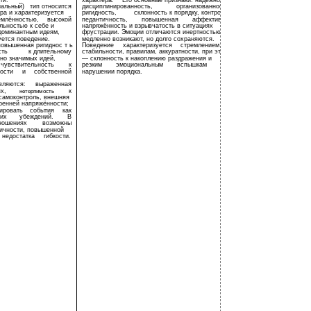
ти.
характера.
Его основные признаки: надёжность,
йальный)
тип относится
дисциплинированность,
организованность,
ра и характеризуется
ригидность,
склонность к порядку, контролю,
емлённостью,
высокой
педантичность,
повышенная
аффективная
льностью к себе и
напряжённость и взрывчатость в ситуациях
 доминантным идеям,
фрустрации. Эмоции отличаются инертностью:
уется поведение.
медленно возникают, но долго сохраняются.
овышенная ригиднос т ь
Поведение
характеризуется
стремлением
к
сть
к длительному
стабильности, правилам, аккуратности, при этом
но значимых идей,
— склонность к накоплению раздражения и
чувствительность
к
резким
эмоциональным
вспышкам
при
ости
и
собственной
нарушении порядка.
вляются:
выраженная
х,
к
нетерпимость
самоконтроль, внешняя
ренней напряжённости;
ировать
события
как
их
убеждений.
В
ношениях
возможны
ричности, повышенной
недостатка
гибкости.