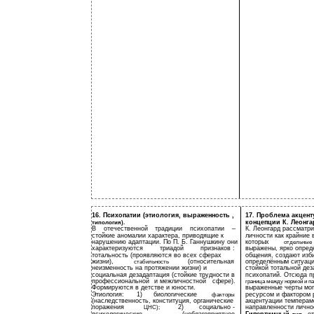
16. Психопатии (этиология, выраженность ,
17. Проблема акцен
концепции К. Леонга
типология).
В
отечественной
традиции
психопатии
–
К. Леонгард рассматр
стойкие аномалии характера, приводящие к
личности как крайние 
нарушению адаптации. По П. Б. Ганнушкину они
которых
отдельные
характеризуются
триадой
признаков :
выражены, ярко опред
тотальность (проявляются во всех сферах
общения, создают изб
жизни),
(относительная
определённым ситуаци
стабильность
неизменность на протяжении жизни) и
стойкой тотальной дез
социальная дезадаптация (стойкие трудности в
психопатий. Отсюда п
профессиональной
и межличностной
сфере).
граница между нормой и па
Формируются в детстве и юности.
выраженные черты мог
Этиология:
1)
биологические
ресурсом и фактором 
факторы
(наследственность, конституция, органические
акцентуации темперам
поражения
2)
социально -
направленности лично
ЦНС);