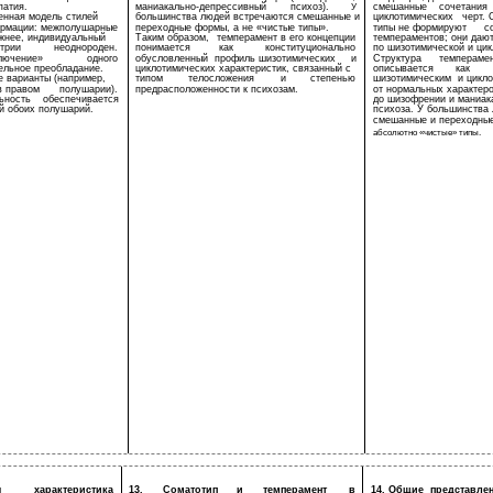
патия.
маниакально-депрессивный
психоз).
смешанные
сочетания
У
енная модель стилей
большинства людей встречаются смешанные и
циклотимических
черт. 
рмации: межполушарные
переходные формы, а не «чистые типы».
типы не формируют
с
жнее, индивидуальный
Таким образом,
темперамент в его концепции
темпераментов; они даю
трии
неоднороден.
понимается
как
конституционально
по шизотимической и цик
лючение»
одного
обусловленный
профиль шизотимических
и
Структура
темпераме
ельное преобладание.
циклотимических характеристик, связанный с
описывается
как
 варианты (например,
типом
телосложения
и
степенью
шизотимическим
и цикл
в правом
полушарии).
предрасположенности к психозам.
от нормальных характер
ьность
обеспечивается
до шизофрении и маниак
й обоих полушарий.
психоза. У большинства
смешанные и переходные
абсолютно «чистые» типы.
я
характеристика
13.
Соматотип
и
темперамент
в
14. Общие
представле