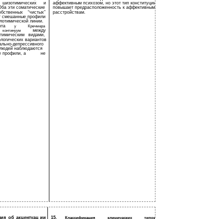
шизотимических
и
аффективным психозом, но этот тип конституции
Оба эти соматические
повышает предрасположенность к аффективным
обственных
“чистых”
расстройствам.
т смешанные профили
лотимической линии.
нта
у
Кречмера
между
континуум
отимическим
видами,
ологических вариантов
ально-депрессивного
 людей наблюдаются
 профили, а
не
ния
об
акцентуац ии
15.
Классификация
клинических
типов