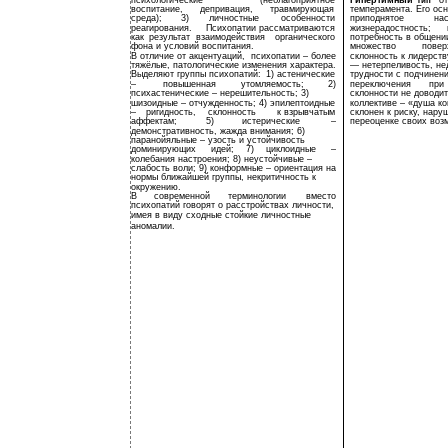
психологические
(неблагоприятное
Гипертимный
о
тип
воспитание,
депривация,
травмирующая
темперамента. Его осн
среда);
3)
личностные
особенности
приподнятое
на
реагирования.
Психопатии рассматриваются
жизнерадостность;
как
результат
взаимодействия
органического
потребность в общени
фона и условий воспитания.
множество
повер
В отличие от акцентуаций,
психопатии – более
склонность к лидерств
тяжёлые, патологические изменения характера.
— нетерпеливость, не
Выделяют группы психопатий:
1) астенические
трудности с подчинени
–
повышенная
утомляемость;
2)
переключения
при
психастенические – нерешительность; 3)
склонности не доводит
шизоидные – отчужденность; 4) эпилептоидные
коллективе – «душа к
–
ригидность,
склонность
к взрывчатым
склонен к риску, нар
аффектам;
5)
истерические
–
переоценке своих воз
демонстративность, жажда внимания; 6)
паранойяльные – узость и устойчивость
доминирующих
идей;
7)
циклоидные
–
колебания настроения; 8) неустойчивые –
слабость воли; 9) конформные – ориентация на
нормы ближайшей группы, некритичность к
окружению.
В
современной
терминологии
вместо
психопатий говорят о расстройствах личности,
имея в виду сходные стойкие личностные
аномалии.