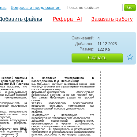
язь
Вопросы и предложения
Добавить файлы
Реферат AI
Заказать работу
Скачиваний:
4
Добавлен:
11.12.2025
Размер:
122 Кб
☆
Скачать
в нервной системы
5. Проблема темперамента в
 деятельности и
исследованиях В.Д. Небылицина.
ваниях И.П. Павлова.
В.Д. Небылицин критикует одномерный подход (один
ова показали, что
«тип ВНД» объясняет всё) и рассматривает темперамент
 являются
как многомерную систему
ой индивидуальных
формально-динамических, относительно
пами высшей нервной
независимых свойств, а не как простой тип.
 темпераментами.
Тем самым Небылицин уходит от простой
схемы
кспериментов на
четырёх классических темпераментов,
реносил полученные
предлагая описывать темперамент как
индивидуальный профиль динамических
ных, относительно
свойств.
вной системы: силу
Темперамент у Небылицына – это
оцессов),
индивидуально-типологические особенности
ошение возбуждения
динамики психической деятельности,
жность (скорость
проявляющиеся в уровне, устойчивости,
.
скорости и подвижности психических
 образует типы ВНД:
процессов. Он принципиально разграничивает
ный, подвижный; 2)
темперамент и содержательные характеристики
 инертный; 3)
психики: способности, мотивацию, характер.