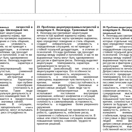
личностей в
23. Проблема акцентуированных
личностей в
ованных
24. Проблема акцентуир
рда. Шизоидный тип.
концепции К. Леонгарда. Тревожный тип.
концепции К. Леонга
вает акцентуации
К. Леонгард рассматривает акцентуации
печальный тип.
варианты нормы, при
личности как крайние варианты нормы, при
К. Леонгард рассматри
рты чрезмерно выражены,
которых отдельные черты чрезмерно выражены,
личности как крайние 
ение и стиль общения,
ярко определяют поведение и стиль общения,
которых отдельные че
уязвимость
к
создают
избирательную
уязвимость
к
ярко определяют повед
ьную
м, но не приводят к
определённым ситуациям, но не приводят к
создают
избирател
адаптации,
в отличие от
стойкой тотальной дезадаптации,
в отличие от
определённым ситуация
облема: где проходит
психопатий. Отсюда проблема: где проходит
стойкой тотальной дез
 патологией, и как те же
граница между нормой и патологией, и как те же
психопатий. Отсюда пр
ут быть одновременно
выраженные черты могут быть одновременно
граница между нормой и
иска. Леонгард выделяет
ресурсом и фактором риска. Леонгард выделяет
выраженные черты мог
амента,
характера и
акцентуации
темперамента, характера
и
ресурсом и фактором р
сти.
направленности личности.
акцентуации
темпер
ровертированный)
тип
Тревожный
(анксийозный)
тип
относится
к
направленности лично
утостью,
сниженной
акцентуациям характера. Его особенности:
Депрессивно-печальны
ии, ориентацией на
повышенная тревожность, неуверенность,
относится
преимущес
абстрактные
и
склонность
к
опасениям,
заниженная
темперамента. Его осо
интересы.
Характерна
самооценка, выраженная чувствительность к
пониженный фон настр
жанность
при глубине
критике,
низкая
стрессоустойчивость и
пессимистическим оце
иваний,
своеобразие
повышенная
вероятность
тревожных
и
эмпатии
и
соч
ная
спонтанность в
депрессивных реакций. Такие люди часто
серьёзность, ответств
тактах.
Такие
люди
ожидают
неблагоприятных
исходов,
сниженная активность
уальную деятельность и
испытывают
постоянное
внутреннее
суицидальные
мысли
ого взаимодействия. В
напряжение, избегают конфликтов и ситуаций
фрустрации.
Такие
жается
в
предпочтении
неопределенности. Характерны мнительность,
повышенной чувствите
у значимых связей,
склонность к самопроверкам, осторожность,
критике, склонностью 
ения.
В
ситуациях,
потребность
в поддержке
более уверенного
тревоге за будущее, г
эмоционального
окружения.
поведении дистимичес
ответа
работа), могут испытывать
В поведении тревожный тип проявляется как
замкнутость, робость,
 риск отчуждённости.
робость, сдержанность, избегание риска,
излишнего
вниман
стремление к стабильности и безопасности. В
стабильным, предсказ
новых или ответственных ситуациях возможны
стрессовых и фрустри
повышенная тревога, сомнения, трудности
людей
легко
фо
принятия решений.
депрессивные реакции
безнадёжности,
выр
собственной несостоят