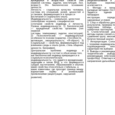
врожденных и возрастных свойств (тип
репрезентативные и 
нервной системы, задатки, конституция, пол,
выборки; нереле
возраст). Это биологическое основание
исключаются.
личности.
4. Методы и проце
Личность – социальное качество человека,
валидные методики (тест
система его отношений, ролей, ценностей и
Задается единая и
установок, формирующихся в процессе
процедура:
воспитания и социального опыта.
инструкции, поряд
Индивидуальность – уникальное, целостное
одинаковые условия.
своеобразие человека, специфическое
5. Сбор и обработка дан
сочетание свойств индивида и личности.
результатов, проверка п
Уровни индивидуальности: 1) Биологический
подготовка таблицы 
— врожденные свойства организма (тип
ошибочных протоколов.
нервной
6. Статистический ан
системы, темперамент, задатки, конституция);
методы оценки связей и 
2) Психологический — индивидуальные
сравнение групп, многом
особенности психики (характер, способности,
Количественный анализ 
мотивация, эмоциональность, «Я-образ»); 3)
7. Интерпретация. Сопо
Социальный — свойства, формирующиеся под
с теориями индивидуаль
влиянием среды и опыта (роли, стиль общения,
подтвержденных гип
ценности, биография).
характеристик выборки.
Центральная проблема индивида и
8. Выводы и рекомендац
индивидуальности состоит в объяснении того,
теоретические выво
как биологический индивид превращается в
рекомендации (обучение
социально-психологическую
профотбор). Отмечаются
индивидуальность: что задаётся врожденными
направления дальнейших
задатками и типом ВНД, а что формируется
средой, воспитанием, образованием и опытом;
какие свойства относительно стабильны, а
какие изменчивы; где проходит граница между
вариантами нормы и аномальными
проявлениями (акцентуации, нарушения
развития).