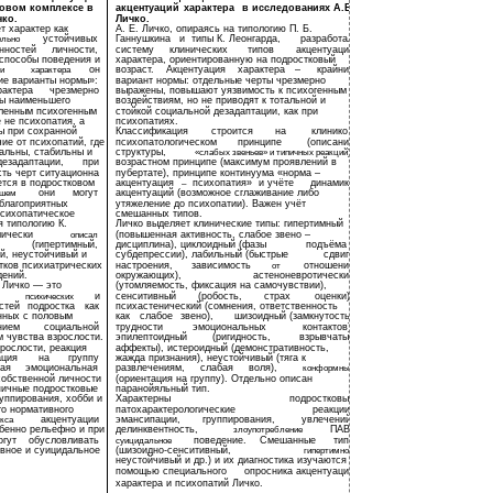
ковом комплексе в
акцентуаций
характера
в исследованиях А.Е.
чко.
Личко.
т характер как
А. Е. Личко, опираясь на типологию П. Б.
устойчивых
Ганнушкина
и
типы К. Леонгарда,
разработал
ельно
нностей
личности,
систему
клинических
типов
акцентуаций
способы поведения и
характера, ориентированную на подростковый
он
возраст.
Акцентуация
характера
–
крайний
и
характера
ие варианты нормы»:
вариант нормы: отдельные черты чрезмерно
рактера
чрезмерно
выражены, повышают уязвимость к психогенным
ны наименьшего
воздействиям, но не приводят к тотальной и
еленным психогенным
стойкой социальной дезадаптации, как при
 не психопатия, а
психопатиях.
ы при сохранной
Классификация
строится
на
клинико -
ие от психопатий, где
психопатологическом
принципе
(описание
тальны, стабильны и
структуры,
«слабых звеньев» и типичных реакций),
дезадаптации,
при
возрастном принципе (максимум проявлений в
ть черт ситуационна
пубертате), принципе континуума «норма –
ется в подростковом
акцентуация
психопатия»
и учёте
динамики
–
они
могут
акцентуаций (возможное сглаживание либо
йшем
еблагоприятных
утяжеление до психопатии). Важен учёт
психопатическое
смешанных типов.
я типологию К.
Личко выделяет клинические типы: гипертимный
мически
(повышенная активность, слабое звено –
описал
(гипертимный,
дисциплина), циклоидный (фазы
подъёма и
й, неустойчивый и
субдепрессии), лабильный (быстрые
сдвиги
стков психиатрических
настроения,
зависимость
отношения
от
дений.
окружающих),
астеноневротический
 Личко — это
(утомляемость, фиксация на самочувствии),
и
сенситивный
(робость,
страх
оценки),
психических
стей
подростка
как
психастенический (сомнения, ответственность
нных с половым
как
слабое
звено),
шизоидный (замкнутость,
нием
социальной
трудности
эмоциональных
контактов),
 чувства взрослости.
эпилептоидный
(ригидность,
взрывчатые
зрослости, реакция
аффекты), истероидный (демонстративность,
ация
на
группу
жажда признания), неустойчивый (тяга к
ая
эмоциональная
развлечениям,
слабая
воля),
конформный
собственной личности
(ориентация на группу). Отдельно описан
пичные подростковые
паранойяльный тип.
руппирования, хобби и
Характерны
подростковые
го нормативного
патохарактерологические
реакции:
акцентуации
эмансипации,
группирования,
увлечений,
кса
бенно рельефно и при
делинквентность,
ПАВ,
злоупотребление
огут
обусловливать
поведение.
Смешанные
типы
суицидальное
ивное и суицидальное
(шизоидно-сенситивный,
гипертимно -
неустойчивый и др.) и их диагностика изучаются с
помощью специального
опросника акцентуаций
характера и психопатий Личко.