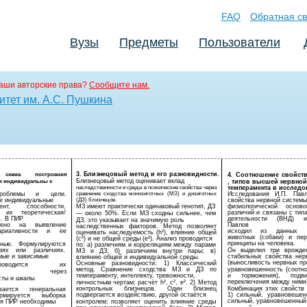
FAQ
Обратная св
Вузы
Предметы
Пользователи
аши авторские права?
Сообщите нам.
тет им. А.С. Пушкина
3. Близнецовый метод и его разновидности.
 схема построения
4. Соотношение свойст
Близнецовый метод оценивает вклад
и индивидуальны х
, типов высшей нервной
наследственности и среды в психические свойства через
темперамента в исследо
проблемы и цели.
сравнение сходства монозиготных (МЗ) и дизиготных
Исследования И.П. Павл
е индивидуальные
(ДЗ) близнецов.
свойства нервной системы
ент, способности,
МЗ имеют практически одинаковый генотип, ДЗ
физиологической основ
их теоретическая/
различий и связаны с ти
— около 50%. Если МЗ сходны сильнее, чем
ь. В ПИР
деятельности (ВНД) и
ДЗ, это указывает на значимую роль
лено на выявление
Павлов
наследственных факторов. Метод позволяет
ариативности и ее
исходил из данных э
оценивать наследуемость (h²), влияние общей
животных (собаки) и пе
(c²) и не общей среды (e²). Анализ проводится
принципы на человека.
нные. Формулируются
по: а) различиям и корреляциям между парами
зях или различиях.
Он выделил три врожден
МЗ и ДЗ; б) различиям внутри пары; в)
мые и зависимые
стабильных свойства нер
влиянию общей и индивидуальной среды.
(выносливость нервных пр
Основные разновидности: 1) Классический
роводится их
метод. Сравнение сходства МЗ и ДЗ по
уравновешенность (соотн
зация через
темпераменту, интеллекту, тревожности,
и торможения), подви
сты и шкалы.
переключения между ними)
личностным чертам; расчёт h², c², e². 2) Метод
контрольных близнецов. Один близнец
Комбинация этих свойств
ается генеральная
подвергается воздействию, другой остаётся
1) сильный, уравновешен
мируется выборка
сильный, уравновешенный,
ля ПИР необходимы
контролем; позволяет оценить влияние среды