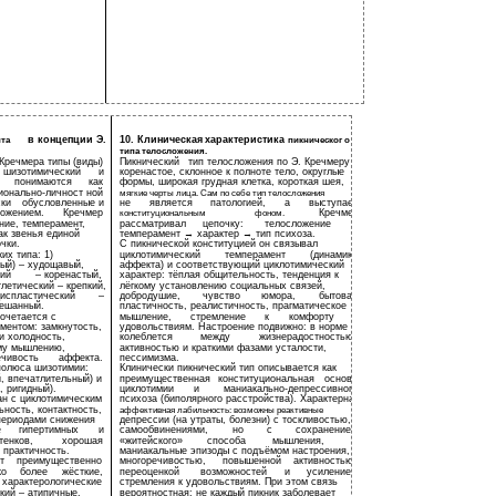
в концепции Э.
10. Клиническая
характеристика
нта
пикническог о
типа телосложения.
Кречмера типы (виды)
Пикнический
тип телосложения по Э. Кречмеру –
шизотимический
и
коренастое, склонное к полноте тело, округлые
понимаются
как
формы, широкая грудная клетка, короткая шея,
ионально-личност ной
мягкие черты лица. Сам по себе тип телосложения
ски
обусловленные и
не
является
патологией,
а
выступает
ложением.
Кречмер
Кречмер
конституциональным
фоном.
ние, темперамент,
рассматривал
цепочку:
телосложение
→
ак звенья единой
темперамент → характер → тип психоза.
чки.
С пикнической конституцией он связывал
их типа: 1)
циклотимический
темперамент
(динамика
ный) – худощавый,
аффекта) и соответствующий циклотимический
кий
– коренастый,
характер: тёплая общительность, тенденция к
тлетический – крепкий,
лёгкому установлению социальных связей,
испластический
–
добродушие,
чувство
юмора,
бытовая
ешанный.
пластичность, реалистичность, прагматическое
очетается с
мышление,
стремление
к
комфорту
и
ментом: замкнутость,
удовольствиям. Настроение подвижно: в норме
и холодность,
колеблется
между
жизнерадостностью,
ому мышлению,
активностью и краткими фазами усталости,
ечивость
аффекта.
пессимизма.
полюса шизотимии:
Клинически пикнический тип описывается как
, впечатлительный) и
преимущественная
конституциональная
основа
, ригидный).
циклотимии
и
маниакально-депрессивного
ан с циклотимическим
психоза (биполярного расстройства). Характерна
ность, контактность,
аффективная лабильность: возможны реактивные
 периодами снижения
депрессии (на утраты, болезни) с тоскливостью,
е
гипертимных
и
самообвинениями,
но
с
сохранением
тенков,
хорошая
«житейского»
способа
мышления,
и
 практичность.
маниакальные эпизоды с подъёмом настроения,
т
преимущественно
многоречивостью,
повышенной
активностью,
ко
более
жёсткие,
переоценкой
возможностей
и
усилением
характерологические
стремления к удовольствиям. При этом связь
кий – атипичные,
вероятностная: не каждый пикник заболевает