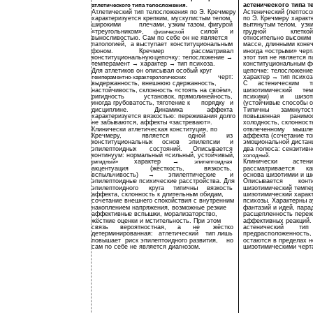
астенического типа т
атлетического типа телосложения.
Атлетический тип телосложения по Э. Кречмеру
Астенический (лептосо
характеризуется крепким, мускулистым телом,
по Э. Кречмеру характ
широкими
плечами, узким тазом, фигурой
вытянутым телом,
узк
«треугольником»,
силой
и
грудной
клетко
физической
выносливостью. Сам по себе он не является
относительно высоким
патологией,
а выступает
конституциональным
массе, длинными конеч
фоном.
Кречмер
рассматривал
иногда «острыми» черт
конституциональную
цепочку: телосложение →
этот тип не является п
темперамент → характер → тип психоза.
конституциональным ф
Для атлетиков он описывал особый круг
цепочке: телосложени
черт:
характер → тип психоз
темпераментно-характерологических
выдержанность, внешнюю сдержанность,
С
астеническим
т
настойчивость,
склонность «стоять на своём»,
шизотимический
тем
ригидность
установок, прямолинейность,
психики)
и
шизот
иногда грубоватость, тяготение к
порядку
и
(устойчивые способы о
дисциплине.
Динамика
аффекта
Типичны
замкнутост
характеризуется вязкостью: переживания долго
повышенная
ранимо
не забываются, аффекты «застревают».
холодность, склонност
Клинически атлетическая конституция, по
отвлеченному
мышле
Кречмеру,
является
одной
из
аффекта (сочетание то
конституциональных
основ
эпилепсии
и
эмоциональной дистан
эпилептоидных
состояний.
Описывается
два полюса: сензитивн
континуум: нормальный «сильный, устойчивый,
холодный.
характер
→
Клинически
астени
ригидный»
эпилептоидная
акцентуация
(жёсткость,
вязкость,
рассматривается
ка
вспыльчивость)
→
эпилептические
и
основа шизотимии и ши
эпилептоидные психические расстройства. Для
Описывается
конт
эпилептоидного
круга
типичны
вязкость
шизотимический темпе
аффекта, склонность к длительным обидам,
шизотимический харак
сочетание внешнего спокойствия с внутренним
психозы. Характерны а
накоплением напряжения, возможные резкие
фантазий и идей, пара
аффективные вспышки, морализаторство,
расщепленность переж
жёсткие оценки и мстительность. При этом
аффективных реакций.
связь
вероятностная,
а
не
жёстко
астенический
тип
детерминированная:
атлетический
тип лишь
предрасположенность,
повышает
риск эпилептоидного развития,
но
остаются в пределах 
сам по себе не является диагнозом.
шизотимическими черта