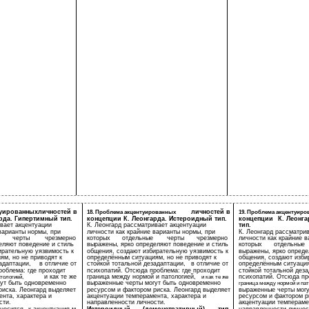
туированных
личностей в
личностей в
18. Проблема акцентуированных
19. Проблема акцентуир
рда. Гипертимный тип.
концепции К. Леонгарда. Истероидный тип.
концепции
К. Леонга
ивает акцентуации
К. Леонгард рассматривает акцентуации
тип.
варианты нормы, при
личности как крайние варианты нормы, при
К. Леонгард рассматри
черты
чрезмерно
которых
отдельные
черты
чрезмерно
личности как крайние 
еляют поведение и стиль
выражены, ярко определяют поведение и стиль
которых
отдельные
ирательную уязвимость к
общения, создают избирательную уязвимость к
выражены, ярко опреде
ям, но не приводят к
определённым ситуациям, но не приводят к
общения, создают изби
адаптации,
в отличие от
стойкой тотальной дезадаптации,
в отличие от
определённым ситуация
роблема: где проходит
психопатий. Отсюда проблема: где проходит
стойкой тотальной деза
и как те же
граница между нормой и патологией,
психопатий. Отсюда пр
тологией,
и как те же
ут быть одновременно
выраженные черты могут быть одновременно
граница между нормой и пат
риска. Леонгард выделяет
ресурсом и фактором риска. Леонгард выделяет
выраженные черты могу
ента, характера и
акцентуации темперамента, характера и
ресурсом и фактором р
сти.
направленности личности.
акцентуации темпераме