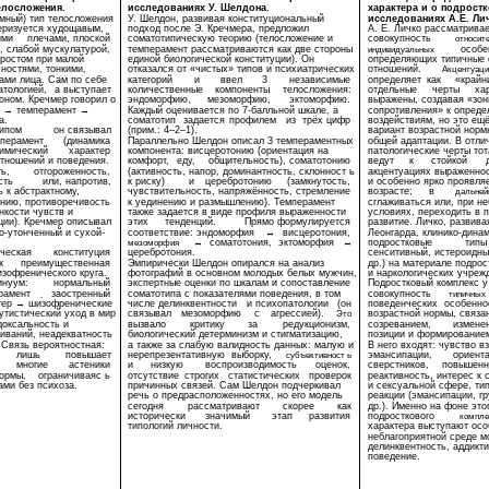
елосложения.
исследованиях У. Шелдона.
характера и о подрост
мный) тип телосложения
У. Шелдон, развивая конституциональный
исследованиях А.Е. Ли
еризуется худощавым,
подход после Э. Кречмера, предложил
А. Е. Личко рассматривае
ими
плечами, плоской
соматотипическую теорию (телосложение и
совокупность
относит
й, слабой мускулатурой,
темперамент рассматриваются как две стороны
особе
индивидуальных
 ростом при малой
единой биологической конституции). Он
определяющих типичные 
ностями, тонкими,
отказался от «чистых» типов и психиатрических
отношений.
Акцентуаци
ами лица. Сам по себе
категорий
и
ввел
3
независимые
определяет
как
«крайн
атологией,
а выступает
количественные
компоненты
телосложения:
отдельные
черты
ха
оном. Кречмер говорил о
эндоморфию,
мезоморфию,
эктоморфию.
выражены, создавая «зо
е → темперамент →
Каждый оценивается по 7-балльной шкале, а
сопротивления» к опред
а.
соматотип
задается
профилем
из
трёх цифр
воздействиям, но это ещё
ипом
он связывал
(прим.: 4–2–1).
вариант возрастной норм
перамент
(динамика
Параллельно Шелдон описал 3 темпераментных
общей адаптации. В отлич
имический
характер
компонента: висцеротонию (ориентация на
патологические черты то
тношений и поведения.
комфорт,
еду,
общительность), соматотонию
ведут
к
стойкой
ь,
отгороженность,
(активность, напор, доминантность, склонност ь
акцентуациях выраженнос
сть
или, напротив,
к риску)
и
церебротонию
(замкнутость,
и особенно ярко проявля
ь к абстрактному,
чувствительность, напряжённость, стремление
возрасте;
в
дальне
нию, противоречивость
к уединению и размышлению). Темперамент
сглаживаться или, при н
нкости чувств и
также задается в виде профиля выраженности
условиях, переходить в 
ции). Кречмер описывал
этих
тенденций.
Прямо формулируется
развитие. Личко, развива
о-утонченный и сухой-
соответствие: эндоморфия
↔
висцеротония,
Леонгарда, клинико-дина
↔
соматотония,
эктоморфия
↔
подростковые
типы
мезоморфия
ческая
конституция
церебротония.
сенситивный, истероидны
к
преимущественная
Эмпирически Шелдон опирался на анализ
др.) на материале подро
зофренического круга.
фотографий в основном молодых белых мужчин,
и наркологических учреж
инуум:
нормальный
экспертные оценки по шкалам и сопоставление
Подростковый комплекс у
рамент
заостренный
соматотипа с показателями поведения, в том
совокупность
типичных
→
тер → шизофренические
числе делинквентности
и психопатологии
(он
поведенческих
особенно
утистический уход в мир
связывал
мезоморфию
с
агрессией).
возрастной нормы, связа
Это
доксальность и
вызвало
критику
за
редукционизм,
созреванием,
измене
иваний, неадекватность
биологический детерминизм и стигматизацию,
позиции и формированием
 Связь вероятностная:
а также за слабую валидность данных: малую и
В него входят: чувство в
лишь
повышает
нерепрезентативную
выборку,
эмансипации,
ориент
субъективност ь
многие
астеники
и
низкую
воспроизводимость
оценок,
сверстников,
повышенн
нормы,
ограничиваяс ь
отсутствие
строгих
статистических
проверок
реактивность, интерес к 
ми без психоза.
причинных связей. Сам Шелдон подчеркивал
и сексуальной сфере, ти
речь о предрасположенностях, но его модель
реакции (эмансипации, г
сегодня
рассматривают
скорее
как
др.). Именно на фоне это
исторически
значимый
этап
развития
подросткового
компле
типологий личности.
характера выступают осо
неблагоприятной среде м
делинквентность, аддикт
поведение.