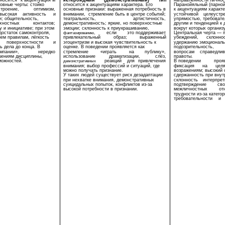
тносится
к акцентуация м
Истероидный
(демонстративный)
тип
направленности личнос
овные черты: стойко
относится к акцентуациям характера. Его
Паранойяльный (парно
строение,
оптимизм,
основные признаки: выраженная потребность в
к акцентуациям характе
высокая
активность
и
внимании,
стремление быть в центре событий;
устойчивой
целеустр
и; общительность,
театральность,
артистичность,
упрямостью, требовате
хностных
контактов;
демонстративность; яркие, но поверхностные
другим и тенденцией к
у и инициативе; при этом
эмоции; склонность к приукрашиванию,
вокруг которых организ
достаток самоконтроля,
если
это поддерживает
Центральная черта — п
фантазированию,
ем правилам, лёгкость
привлекательный
образ;
выраженный
убеждений,
склонно
поверхностности
и
эгоцентризм и высокая чувствительность к
удержанию эмоциональ
ь дела до конца. В
оценке. В поведении проявляется как
подозрительность,
омпании»,
нередко
стремление
«играть
на
публику»,
вопросам
справедлив
ушениям дисциплины,
использование
драматизации,
слёз,
правоты.
можностей.
реакций
для
привлечения
В поведении
проя
демонстративных
внимания; выбор профессий и ситуаций, где
фиксация
на
целя
можно получать признание.
возражениям; высокий 
У таких людей существует риск дезадаптации
сдержанность при внут
при нехватке внимания, демонстративных
склонность
интерпрет
суицидальных попыток, конфликтов из-за
подтверждение
сво
высокой потребности в признании.
межличностных
от
трудности из-за катего
требовательности
и