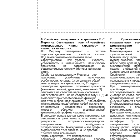
6. Свойства
темперамента
в трактовке
В.С.
7.
Сравнитель
Мерлина.
понятий «свойства
Соотношение
психологических
осо
темперамента»,
характера»
и
«черты
доминированием
«качества личности».
полушарий.
По
Мерлину
темперамент
система
Межполушарная
ас
—
свойств
психики.
функциональной
формально-динамических
Под темпераментом он понимал такие
больших полушарий.
характеристики,
как
уровень,
скорость,
Лурия)
показано,
чт
устойчивость
и
интенсивность
психических
левое полушарие веду
процессов,
не
затрагивающие
их
аналитической
пер
содержательную сторону (мотивы, ценности,
правое – в образной,
цели).
эмоционально-интона
Свойства темперамента у Мерлина – это
Сравнение
ле
природные,
устойчивые
психические
правополушарного тип
особенности, которые: 1) регулируют общий
познавательных проце
темп и энергетику деятельности; 2) задают
эмоциональности и ст
своеобразие
динамики
отдельных процессов
При
доминировани
(внимания, эмоций, движений, мышления); 3)
преобладают:
опираются на свойства нервной системы и
последовательное, а
наследственность, но не сводятся к типу ВНД; 4)
2) опора на слово, зна
выполняют приспособительную функцию.
детализированное, по
При этом Мерлин подчеркивает,
что свойства
4) лучше развита сло
темперамента представляют собой несколько
5) структурированная,
относительно
независимых
параметров,
склонность
к
пла
которые
образуют
индивидуальный
рационализации.
динамический профиль человека.
При правополушарном 
В описании используются такие параметры, как
целостное, интуитивн
сенситивность, реактивность, пластичность–
ориентация на контекс
ригидность,
экстраверсия–интроверсия,
метафоры;
3)
эмоциональная
возбудимость,
эмоционально
окра
экспрессивность. Темперамент – это профиль
преимущество
образ
выраженности этих свойств, а не простая
памяти (лица, мелодии
этикетка типа «сангвиник».
образная,
эмоц
Черты характера – это приобретенные,
структурированная
социально
сформированные
способы
спонтанность,