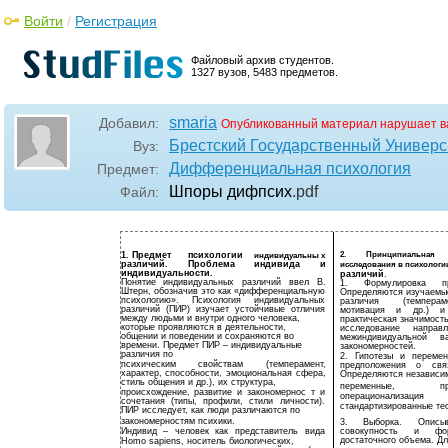
Войти
/
Регистрация
Файловый архив студентов.
1327 вузов, 5483 предметов.
smaria
Добавил:
Опубликованный материал нарушает в
Брестский Государственный Универси
Вуз:
Дифференциальная психология
Предмет:
Шпоры дифпсих
.pdf
Файл:
1. Предмет
психологии
2. Принципиальная
индивидуальны х
различий.
Проблема
индивида
и
исследования в психологи
индивидуальности.
различий
.
Понятие индивидуальных различий ввел В.
1. Формулировка 
Штерн, обозначив это как «дифференциальную
Определяются изучаемы
психологию». Психология индивидуальных
различия (темперам
различий (ПИР) изучает устойчивые отличия
мотивация и др.) и 
между людьми и внутри одного человека,
практическая значимост
которые проявляются в деятельности,
исследование направ
общении и поведении и сохраняются во
межиндивидуальной в
времени. Предмет ПИР – индивидуальные
закономерностей.
различия по
2. Гипотезы и переме
психическим свойствам (темперамент,
предположения о свя
характер, способности, эмоциональная сфера,
Определяются независи
стиль общения и др.), их структура,
переменные, п
происхождение, развитие и закономернос т и
операционали
сочетания (типы, профили, стили личности).
стандартизированные те
ПИР исследует, как люди различаются по
закономерностям психики.
3. Выборка. Описыв
Индивид – человек как представитель вида
совокупность и фор
достаточного объема. Д
Homo sapiens, носитель биологических,