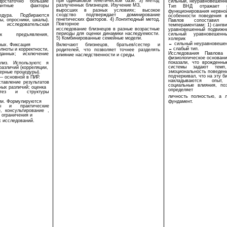
при одинаковой генетической базе. 3) Метод
достаточно большие
сильный, неуравновешенны
разлученных близнецов. Изучение МЗ,
вантные факторы
Тип ВНД отражает в
выросших в разных условиях; высокое
функционирования нервно
сходство подтверждает доминирование
дура. Подбираются
особенности поведения 
генетических факторов. 4) Лонгитюдный метод.
ы, опросники, шкалы).
Павлов сопостав
Повторное
сследовательская
темпераментами: 1) сангв
исследование близнецов в разные возрастные
уравновешенный подвижн
периоды для оценки динамики наследуемости.
сильный уравновешен
ок предъявления,
5) Комбинированные семейные модели.
холерик
сильный неуравновешен
↔
ных. Фиксация
Включают близнецов, братьев/сестер и
слабый тип.
олноты и корректности,
↔
родителей, что позволяет точнее разделять
Исследования Павлова 
данных; исключение
влияние наследственности и среды.
физиологическое основани
показали, что врожденны
ализ. Используютс я
системы задают темп
различий (корреляции,
эмоциональность поведени
ерные процедуры).
подчеркивал, что на эту б
— основной в ПИР.
накладываются опыт
ставление результатов
социальные влияния, п
ных различий; оценка
определяет
отез и структуры
личность полностью, а 
ии. Формулируются
фундамент.
ды и практические
, консультирование ,
 ограничения и
 исследований.