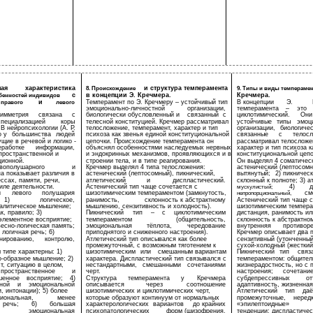
ная
характеристика
и структура темперамента
8. Происхождение
9. Типы и виды темпераме
с
в концепции Э. Кречмера.
Кречмера.
бенностей индивидов
и
Темперамент по Э. Кречмеру – устойчивый тип
В концепции
Э.
правого
левого
эмоционально-личностной
организации,
темперамента
–
это
имметрия
связана
с
биологически обусловленный и
связанный
с
циклотимический.
Они
специализацией
коры
телесной конституцией. Кречмер рассматривал
устойчивые
типы
эмоц
В нейропсихологии (А. Р.
телосложение, темперамент, характер и тип
организации,
биологиче
о у
большинства
людей
психоза как звенья единой конституциональной
связанные
с
телос
щие в речевой и логико -
цепочки. Происхождение темперамента он
рассматривал телосложе
еработке
информации,
объяснял особенностями наследуемых нервных
характер и тип психоза к
 пространственной и
и эндокринных механизмов, проявляющихся и в
конституциональной цепо
ционной.
строении тела, и в типе реагирования.
Он выделял 4 соматическ
вополушарного
и
Кречмер выделял 4 типа телосложения:
астенический (лептосом
а показывает различия в
астенический (лептосомный), пикнический,
вытянутый;
2) пикничес
ссах, памяти, речи,
атлетический
и
диспластический.
склонный к полноте; 3) а
иле деятельности.
Астенический тип чаще сочетается с
4)
д
мускулистый;
и
левого
полушария
шизотимическим темпераментом (замкнутость,
см
непропорциональный,
1)
логическое,
ранимость,
склонность к абстрактному
Астенический тип чаще с
налитическое мышление;
мышлению, сензитивность и холодность).
шизотимическим темпера
к, правило; 3)
Пикнический
тип
–
с
циклотимическим
дистанция, ранимость ил
элементное восприятие;
темпераментом
(общительность,
склонность к абстрактн
весно-логическая память;
эмоциональная
тёплота,
чередование
внутренняя
противор
 логичная речь; 6)
приподнятого и сниженного настроения).
Кречмер описывает два 
нированию,
контролю,
Атлетический тип описывался как более
сензитивный (утонченный
промежуточный, с возможным тяготением к
сухой-холодный (жесткий
типе характерны: 1)
шизотимическим
или
смешанным вариантам
Пикнический
тип
связ
о-образное мышление; 2)
характера.
Диспластический тип связывался с
темпераментом: общитель
т, ситуацию в целом,
нестандартными,
смешанными
сочетаниями
жизнерадостность, но с
пространственное
и
черт.
настроения;
сочетани
шенное
восприятие;
4)
Структура
темперамента
у
Кречмера
субдепрессивных
от
ной
и
эмоциональной
описывается
через
соотношение
адаптивность, жизненная
, интонации); 5) более
шизотимических и циклотимических черт,
Атлетический
тип
даё
иональная,
менее
которые образуют континуум от нормальных
промежуточные,
неред
речь;
6)
большая
характерологических
вариантов
до крайних
«эпилептоидные»
эмоциональная
психопатологических
форм (шизофрения,
тенденции; диспластичес