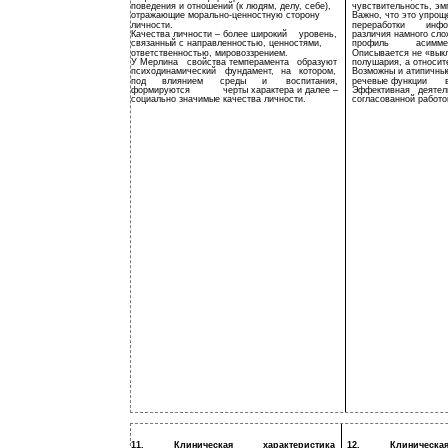
поведения и отношений (к людям, делу, себе),
чувствительность, эм
отражающие морально-ценностную сторону
Важно, что это упрощ
личности.
переработки
инфо
Качества личности – более широкий
уровень,
различия намного сло
связанный с направленностью, ценностями,
профиль
асимме
ответственностью, мировоззрением.
Описывается не «вык
У Мерлина
свойства темперамента
образуют
полушария, а относит
психодинамический
фундамент,
на
котором,
Возможны и атипичные
под
влиянием
среды
и
воспитания,
речевые функции
формируются
черты характера и далее –
Эффективная
деятел
социально значимые качества личности.
согласованной работо
11.
Клиническая
характеристика
12.
Клиническа