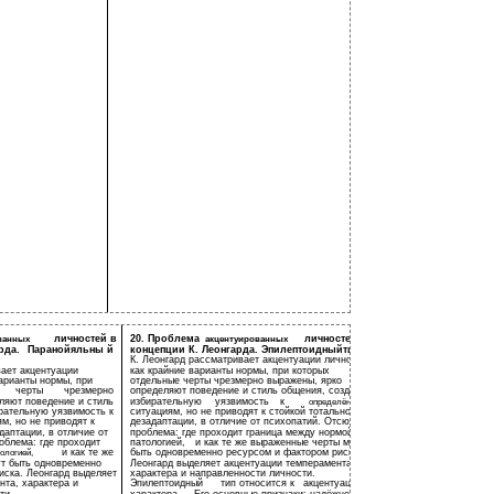
личностей в
20. Проблема
личностей
ованных
акцентуированных
в
рда.
Паранойяльны й
концепции К. Леонгарда. Эпилептоидный
тип.
К. Леонгард рассматривает акцентуации личности
вает акцентуации
как крайние варианты нормы, при которых
варианты нормы, при
отдельные черты чрезмерно выражены, ярко
черты
чрезмерно
определяют поведение и стиль общения, создают
ляют поведение и стиль
избирательную
уязвимость
к
определённым
рательную уязвимость к
ситуациям, но не приводят к стойкой тотальной
м, но не приводят к
дезадаптации, в отличие от психопатий. Отсюда
даптации, в отличие от
проблема: где проходит граница между нормой и
облема: где проходит
патологией,
и как те же выраженные черты могут
и как те же
быть одновременно ресурсом и фактором риска.
ологией,
т быть одновременно
Леонгард выделяет акцентуации темперамента,
иска. Леонгард выделяет
характера и направленности личности.
нта, характера и
Эпилептоидный
тип относится к
акцентуациям