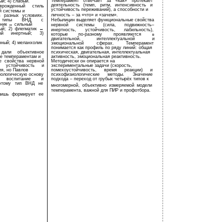
Темперамент отвечает за «как» протекает
й; 4) слабый.
деятельность (темп, ритм, интенсивность и
рожденный стиль
устойчивость переживаний), а способности и
й системы и
личность – за «что» и «зачем».
в разных условиях.
ил типы ВНД с
Небылицин выделяет функциональные свойства
иник ↔ сильный
нервной
системы
(сила,
подвижность–
ый; 2) флегматик ↔
инертность,
устойчивость,
лабильность),
ный инертный; 3)
которые
по-разному
проявляются
в
двигательной,
интеллектуальной
и
ный; 4) меланхолик
эмоциональной
сферах.
Темперамент
понимается как профиль по ряду линий: общая
дали объективное
психическая, двигательная, интеллектуальная
е темпераментам и
активность, эмоциональная реактивность.
е свойства нервной
Методически он опирается на
, устойчивость и
экспериментальные задачи (скорость,
я, но Павлов
помехоустойчивость, время реакции) и
иологическую основу
психофизиологические методы. Значение
, воспитание и
подхода – переход от грубых четырёх типов к
оэтому тип ВНД не
многомерной, объективно измеряемой модели
темперамента, важной для ПИР и профотбора.
лишь формирует ее