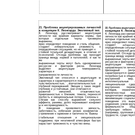
21. Проблема акцентуированных личностей
22. Проблема акцентуир
в концепции К. Леонгарда. Эмотивный тип.
концепции К. Леонга
К. Леонгард рассматривает акцентуации
К. Леонгард рассматри
личности как крайние варианты нормы, при
личности как крайние 
которых отдельные черты чрезмерно
которых отдельные че
выражены,
ярко определяют повед
ярко определяют поведение и стиль общения,
создают
избирател
создают избирательную уязвимость к
определённым ситуация
определённым ситуациям, но не приводят к
стойкой тотальной дез
стойкой тотальной дезадаптации, в отличие от
психопатий. Отсюда пр
психопатий. Отсюда проблема: где проходит
граница между нормой и
граница между нормой и патологией, и как те
выраженные черты мог
же
ресурсом и фактором р
выраженные черты могут быть одновременно
акцентуации
темпер
ресурсом и фактором риска. Леонгард
направленности лично
выделяет акцентуации темперамента,
Шизоидный
(инт
характера и
характеризуется замкн
направленности личности.
потребностью в общен
Эмотивный тип относится к акцентуация м
внутренний
мир,
характера и характеризуется повышенной
интеллектуальные
чувствительностью, впечатлительностью и
эмоциональная
сдер
глубиной переживаний. Эмоции у таких людей
внутренних
переж
глубокие и устойчивые, они отличаются
взглядов,
ограничен
развитой эмпатией, отзывчивостью,
межличностных
кон
привязанностью к близким, тяжело переносят
предпочитают индивид
грубость и эмоциональные потери. Склонны к
минимизацию социальн
слезам как способу выражения сильного
поведении
это
выра
аффекта, ранимы, долго переживают конфликт
уединения, узком круг
ы и несправедливость.
формальности
общ
В поведении проявляются мягкость,
требующих
гибкого
заботливость, избегание резких конфликтов ,
(например, групповая 
стремление к гармонии и тактичности. Важны
трудности, существует
стабильные отношения и эмоциональная
поддержка; при негативной атмосфере быстро
нарастает тревожность и чувство вины.