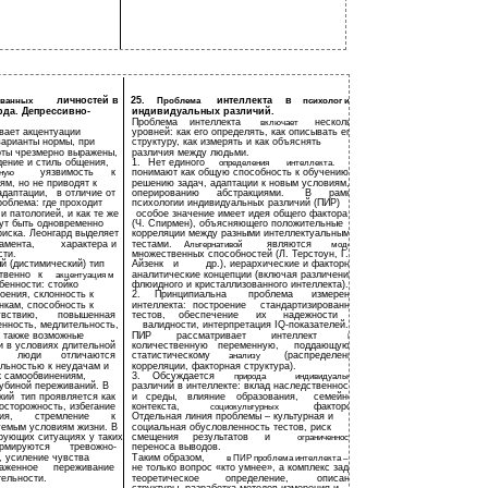
личностей в
25.
интеллекта
в
ованных
Проблема
психолог ии
рда. Депрессивно-
индивидуальных различий.
Проблема
интеллекта
несколько
включает
вает акцентуации
уровней: как его определять, как описывать его
варианты нормы, при
структуру, как измерять и как объяснять
рты чрезмерно выражены,
различия между людьми.
ение и стиль общения,
1.
Нет единого
определения
интеллекта.
Его
уязвимость
к
понимают как общую способность к обучению,
ьную
м, но не приводят к
решению задач, адаптации к новым условиям,
адаптации,
в отличие от
оперированию
абстракциями.
В
рамках
облема: где проходит
психологии индивидуальных различий (ПИР)
 патологией, и как те же
особое значение имеет идея общего фактора g
ут быть одновременно
(Ч. Спирмен), объясняющего положительные
иска. Леонгард выделяет
корреляции между разными интеллектуальными
амента,
характера и
тестами.
являются
Альтернативой
модели
сти.
множественных способностей (Л. Терстоун, Г.
й (дистимический) тип
Айзенк
и
др.), иерархические и факторно -
твенно
к
аналитические концепции (включая различение
акцентуация м
бенности: стойко
флюидного и кристаллизованного интеллекта).
оения, склонность к
2.
Принципиальна
проблема
измерения
нкам, способность к
интеллекта:
построение
стандартизированных
увствию,
повышенная
тестов,
обеспечение
их
надежности
и
енность, медлительность,
валидности, интерпретация IQ-показателей.
, также возможные
ПИР
рассматривает
интеллект
как
 в условиях длительной
количественную
переменную,
поддающуюся
люди
отличаются
статистическому
(распределения,
анализу
льностью к неудачам и
корреляции, факторная структура).
к самообвинениям,
3.
Обсуждается
природа
индивидуальных
лубиной переживаний. В
различий в интеллекте: вклад наследственности
кий
тип проявляется как
и
среды,
влияние
образования,
семейного
 осторожность, избегание
контекста,
факторов.
социокультурных
ия,
стремление
к
Отдельная линия проблемы – культурная и
уемым условиям жизни. В
социальная обусловленность тестов, риск
рующих ситуациях у таких
смещения
результатов
и
ограниченнос т ь
рмируются
тревожно-
переноса выводов.
, усиление чувства
Таким образом,
в ПИР проблема интеллекта – это
аженное
переживание
не только вопрос «кто умнее», а комплекс задач:
ельности.
теоретическое
определение,
описание