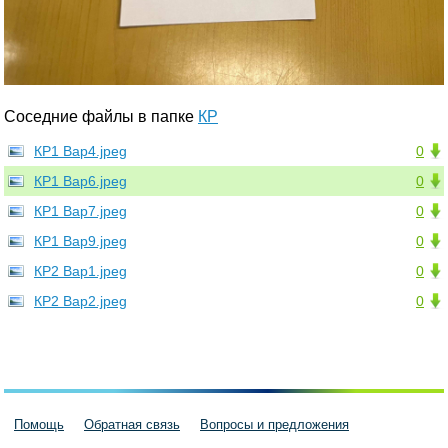
Соседние файлы в папке
КР
КР1 Вар4.jpeg
0
КР1 Вар6.jpeg
0
КР1 Вар7.jpeg
0
КР1 Вар9.jpeg
0
КР2 Вар1.jpeg
0
КР2 Вар2.jpeg
0
Помощь
Обратная связь
Вопросы и предложения