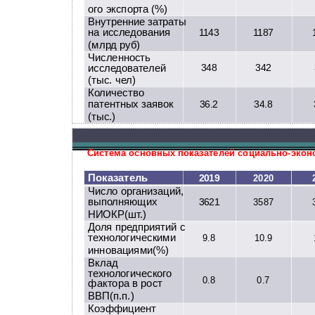
ого экспорта (%)
Внутренние затраты
на исследования
1143
1187
(млрд руб)
Численность
исследователей
348
342
(тыс. чел)
Количество
патентных заявок
36.2
34.8
(тыс.)
Система основных показателей социально-экон
Показатель
2019
2020
Число организаций,
выполняющих
3621
3587
НИОКР(шт.)
Доля предприятий с
технологическими
9.8
10.9
инновациями(%)
Вклад
технологического
0.8
0.7
фактора в рост
ВВП(п.п.)
Коэффициент