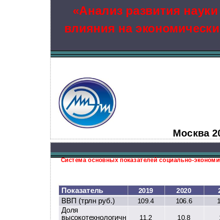
«Анализ развития науки 
влияния на экономически
Москва 2
Система основных показателей социально-экономи
Показатель
2019
2020
ВВП (трлн руб.)
109.4
106.6
Доля
высокотехнологичн
11.2
10.8