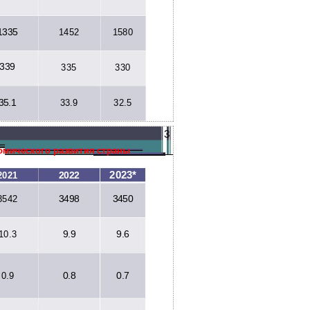
1335
1452
1580
339
335
330
35.1
33.9
32.5
3
омического развития страны
2023*
2022
2021
3498
3450
3542
9.9
9.6
10.3
0.8
0.7
0.9