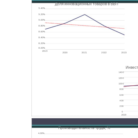
Доля инновационных товаров в ВВП
9.40%
9.20%
9.00%
8.80%
8.60%
8.40%
8.20%
8.00%
2019
2021
2022
2023
2020
Инвест
1400
1200
1000
800
600
400
200
0
2019
Производительность труда, %
4.00%