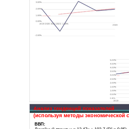
3.00%
2.00%
1.00%
0.00%
2019 2020 2021 2022 -1.00%
2023
-2.00%
5.00%
4.50%
4.00%
3.50%
3.00%
2.50%
2.00%
1.50%
1.00%
0.50%
0.00%
2019
Анализ тенденций показателей
(используя методы экономической с
ВВП: