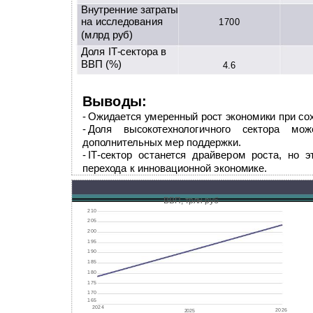
Внутренние затраты
на исследования
1700
(млрд руб)
Доля IT-сектора в
ВВП (%)
4.6
Выводы:
-
Ожидается умеренный рост экономики при со
-
Доля высокотехнологичного сектора мо
дополнительных мер поддержки.
-
IT-сектор
останется драйвером роста, но эт
перехода к инновационной экономике.
ВВП, трлн руб
210
205
200
195
190
185
180
175
170
165
2024
2026
2025