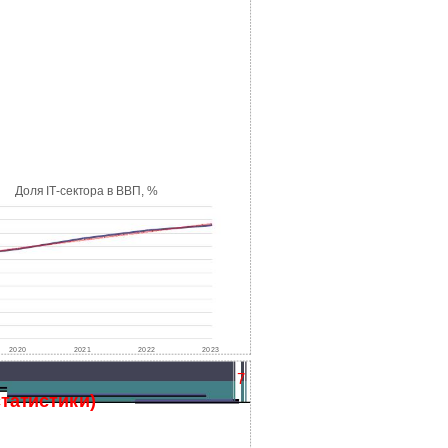
Доля IT-сектора в ВВП, %
2020
2021
2022
2023
7
татистики)