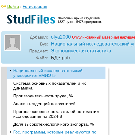
Войти
/
Регистрация
Файловый архив студентов.
1327 вузов, 5478 предметов.
olya2000
Добавил:
Опубликованный материал нарушае
Национальный исследовательский у
Вуз:
Экономическая статистика
Предмет:
БДЗ
.pptx
Файл:
•
Национальный исследовательский
университет «МИЭТ»
Система основных показателей и их
динамика
Производительность труда, %
Анализ тенденций показателей
Прогноз основных показателей по тематике
исследования на 2024-8
Доля высокотехнологичного экспорта, %
•
Гос. программы, которые реализуются по