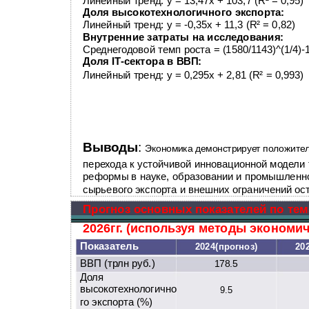
Линейный тренд: y = 13,47x + 103,7 (R² = 0,95)
Доля высокотехнологичного экспорта:
Линейный тренд: y = -0,35x + 11,3 (R² = 0,82)
Внутренние затраты на исследования:
Среднегодовой темп роста = (1580/1143)^(1/4)-
Доля IT-сектора в ВВП:
Линейный тренд: y = 0,295x + 2,81 (R² = 0,993)
Выводы
:
Экономика демонстрирует положитель
перехода к устойчивой инновационной модели 
реформы в науке, образовании и промышленно
сырьевого экспорта и внешних ограничений о
Прогноз основных показателей по тем
2026гг. (используя методы экономич
Показатель
2024(прогноз)
20
ВВП (трлн руб.)
178.5
Доля
высокотехнологично
9.5
го экспорта (%)