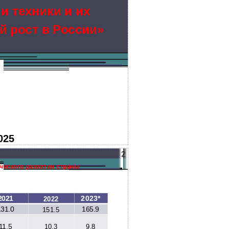
и техники и их
й рост в России»
025
2
ческого развития страны
2023*
2021
2022
131.0
165.9
151.5
11.5
10.3
9.8