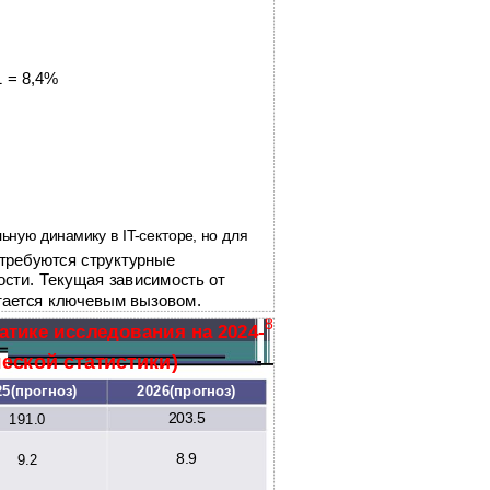
1 = 8,4%
ную динамику в IT-секторе, но для
требуются структурные
сти. Текущая зависимость от
стается ключевым вызовом.
8
атике исследования на 2024-
еской статистики)
25(прогноз)
2026(прогноз)
203.5
191.0
8.9
9.2