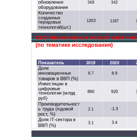
обновления
348
342
оборудования
Количество
созданных
1203
1187
передовых
технологий(шт.)
Система основных показателей и их
(по тематике исследования)
Показатель
2019
2020
Доля
инновационных
8.9
8.7
товаров в ВВП (%)
Инвестиции в
цифровые
890
920
технологии (млрд
руб)
Производительност
ь труда (годовой
-1.3
2.1
рост, %)
Доля IT-сектора в
3.4
3.1
ВВП (%)