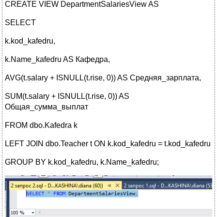
CREATE VIEW DepartmentSalariesView AS
SELECT
k.kod_kafedru,
k.Name_kafedru AS Кафедра,
AVG(t.salary + ISNULL(t.rise, 0)) AS Средняя_зарплата,
SUM(t.salary + ISNULL(t.rise, 0)) AS
Общая_сумма_выплат
FROM dbo.Kafedra k
LEFT JOIN dbo.Teacher t ON k.kod_kafedru = t.kod_kafedru
GROUP BY k.kod_kafedru, k.Name_kafedru;