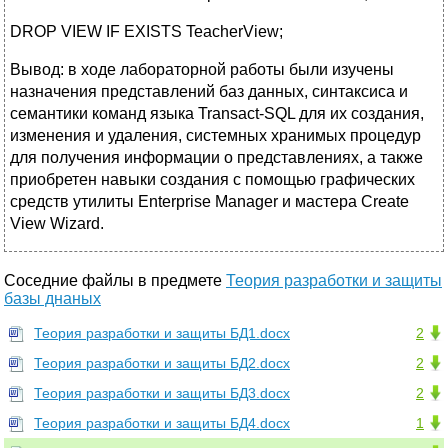
DROP VIEW IF EXISTS TeacherView;
Вывод: в ходе лабораторной работы были изучены
назначения представлений баз данных, синтаксиса и
семантики команд языка Transact-SQL для их создания,
изменения и удаления, системных хранимых процедур
для получения информации о представлениях, а также
приобретен навыки создания с помощью графических
средств утилиты Enterprise Manager и мастера Create
View Wizard.
Соседние файлы в предмете
Теория разработки и защиты
базы днаных
Теория разработки и защиты БД1.docx
2
Теория разработки и защиты БД2.docx
2
Теория разработки и защиты БД3.docx
2
Теория разработки и защиты БД4.docx
1