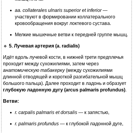
aa. collaterales ulnaris superior et inferior
—
участвуют в формировании коллатерального
кровообращения вокруг локтевого сустава.
Мелкие мышечные ветви к передней группе мышц.
🔹
5. Лучевая артерия (a. radialis)
Идёт вдоль лучевой кости, в нижней трети предплечья
проходит между сухожилиями, затем через
анатомическую табакерку
(между сухожилиями
длинной отводящей и короткой разгибательной мышц
большого пальца). Далее проходит в ладонь и образует
глубокую ладонную дугу (arcus palmaris profundus)
.
Ветви:
r. carpalis palmaris et dorsalis
— к запястью,
r. palmaris profundus
— к глубокой ладонной дуге,