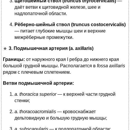
Щитошейный ствол (truncus thyrocervicalis)
—
даёт ветви к щитовидной железе, шее и
надлопаточной области.
Рёберно-шейный ствол (truncus costocervicalis)
— питает глубокие мышцы шеи и верхние
межрёберные промежутки.
🔹
3. Подмышечная артерия (a. axillaris)
Границы:
от наружного края I ребра до нижнего края
большой грудной мышцы. Располагается в
fossa axillaris
рядом с плечевым сплетением.
Ветви подмышечной артерии:
a. thoracica superior
— к верхней части грудной
стенки;
a. thoracoacromialis
— кровоснабжает
дельтовидную и большую грудную мышцы;
a. subscapularis
— к подлопаточной области;