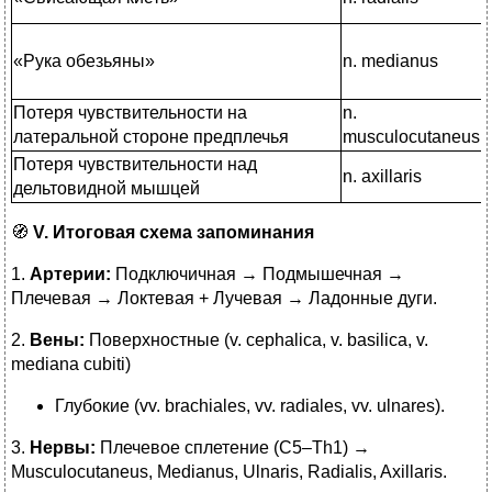
«Рука обезьяны»
n. medianus
Потеря чувствительности на
n.
латеральной стороне предплечья
musculocutaneus
Потеря чувствительности над
n. axillaris
дельтовидной мышцей
🧭
V. Итоговая схема запоминания
1️.
Артерии:
Подключичная → Подмышечная →
Плечевая → Локтевая + Лучевая → Ладонные дуги.
2️.
Вены
:
Поверхностные (v. cephalica, v. basilica, v.
mediana cubiti)
Глубокие (vv. brachiales, vv. radiales, vv. ulnares).
3️.
Нервы
:
Плечевое сплетение (C5–Th1) →
Musculocutaneus, Medianus, Ulnaris, Radialis, Axillaris.