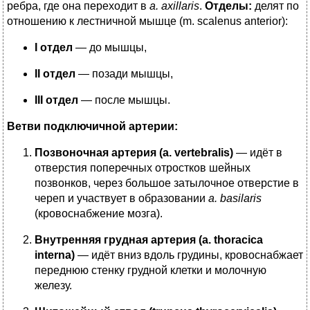
ребра, где она переходит в
a. axillaris
.
Отделы:
делят по
отношению к лестничной мышце (m. scalenus anterior):
I отдел
— до мышцы,
II отдел
— позади мышцы,
III отдел
— после мышцы.
Ветви подключичной артерии:
Позвоночная артерия (a. vertebralis)
— идёт в
отверстия поперечных отростков шейных
позвонков, через большое затылочное отверстие в
череп и участвует в образовании
a. basilaris
(кровоснабжение мозга).
Внутренняя грудная артерия (a. thoracica
interna)
— идёт вниз вдоль грудины, кровоснабжает
переднюю стенку грудной клетки и молочную
железу.