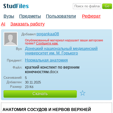
Вузы
Предметы
Пользователи
Реферат
AI
Заказать работу
pogankaa08
Добавил:
Опубликованный материал нарушает ваши авторские
права?
Сообщите нам.
Донецкий национальный медицинский
Вуз:
университет им. М. Горького
Нормальная анатомия
Предмет:
краткий конспект по верхним
Файл:
конечностям
.docx
Скачиваний:
5
Добавлен:
30.11.2025
Размер:
23 Кб
☆
Скачать
АНАТОМИЯ СОСУДОВ И НЕРВОВ ВЕРХНЕЙ