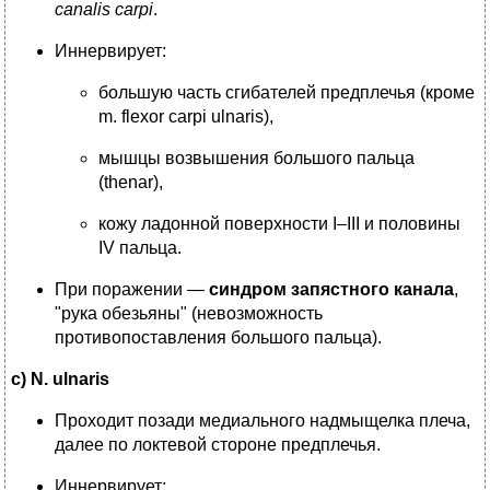
canalis carpi
.
Иннервирует:
большую часть сгибателей предплечья (кроме
m. flexor carpi ulnaris),
мышцы возвышения большого пальца
(thenar),
кожу ладонной поверхности I–III и половины
IV пальца.
При поражении —
синдром запястного канала
,
"рука обезьяны" (невозможность
противопоставления большого пальца).
c) N. ulnaris
Проходит позади медиального надмыщелка плеча,
далее по локтевой стороне предплечья.
Иннервирует: