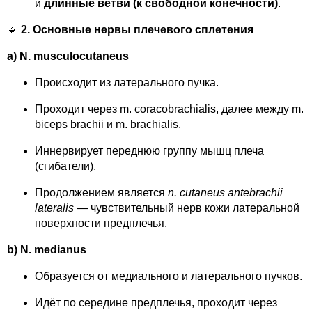
и
длинные ветви (к свободной конечности)
.
🔹
2. Основные нервы плечевого сплетения
a) N. musculocutaneus
Происходит из латерального пучка.
Проходит через m. coracobrachialis, далее между m.
biceps brachii и m. brachialis.
Иннервирует переднюю группу мышц плеча
(сгибатели).
Продолжением является
n. cutaneus antebrachii
lateralis
— чувствительный нерв кожи латеральной
поверхности предплечья.
b) N. medianus
Образуется от медиального и латерального пучков.
Идёт по середине предплечья, проходит через