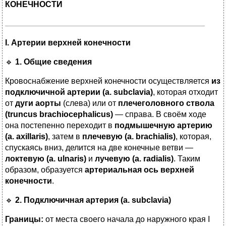
КОНЕЧНОСТИ
I. Артерии верхней конечности
🔹
1. Общие сведения
Кровоснабжение верхней конечности осуществляется
из
подключичной артерии (a. subclavia)
, которая отходит
от
дуги аорты
(слева) или от
плечеголовного ствола
(truncus brachiocephalicus)
— справа. В своём ходе
она постепенно переходит в
подмышечную артерию
(a. axillaris)
, затем в
плечевую (a. brachialis)
, которая,
спускаясь вниз, делится на две конечные ветви —
локтевую (a. ulnaris)
и
лучевую (a. radialis)
. Таким
образом, образуется
артериальная ось верхней
конечности
.
🔹
2. Подключичная артерия (a. subclavia)
Границы:
от места своего начала до наружного края I