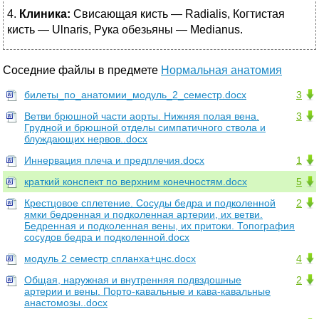
4️.
Клиника
:
Свисающая кисть — Radialis, Когтистая
кисть — Ulnaris, Рука обезьяны — Medianus.
Соседние файлы в предмете
Нормальная анатомия
билеты_по_анатомии_модуль_2_семестр.docx
3
Ветви брюшной части аорты. Нижняя полая вена.
3
Грудной и брюшной отделы симпатичного ствола и
блуждающих нервов..docx
Иннервация плеча и предплечия.docx
1
краткий конспект по верхним конечностям.docx
5
Крестцовое сплетение. Сосуды бедра и подколенной
2
ямки бедренная и подколенная артерии, их ветви.
Бедренная и подколенная вены, их притоки. Топография
сосудов бедра и подколенной.docx
модуль 2 семестр спланха+цнс.docx
4
Общая, наружная и внутренняя подвздошные
2
артерии и вены. Порто-кавальные и кава-кавальные
анастомозы..docx