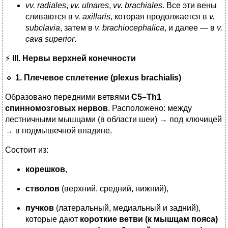
vv. radiales
,
vv. ulnares
,
vv. brachiales
. Все эти вены
сливаются в
v. axillaris
, которая продолжается в
v.
subclavia
, затем в
v. brachiocephalica
, и далее — в
v.
cava superior
.
⚡
III. Нервы верхней конечности
🔹
1. Плечевое сплетение (plexus brachialis)
Образовано передними ветвями
C5–Th1
спинномозговых нервов
. Расположено: между
лестничными мышцами (в области шеи) → под ключицей
→ в подмышечной впадине.
Состоит из:
корешков
,
стволов
(верхний, средний, нижний),
пучков
(латеральный, медиальный и задний),
которые дают
короткие ветви (к мышцам пояса)