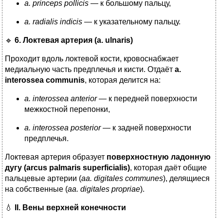
a. princeps pollicis
— к большому пальцу,
a. radialis indicis
— к указательному пальцу.
🔹
6. Локтевая артерия (a. ulnaris)
Проходит вдоль локтевой кости, кровоснабжает
медиальную часть предплечья и кисти. Отдаёт
a.
interossea communis
, которая делится на:
a. interossea anterior
— к передней поверхности
межкостной перепонки,
a. interossea posterior
— к задней поверхности
предплечья.
Локтевая артерия образует
поверхностную ладонную
дугу (arcus palmaris superficialis)
, которая даёт общие
пальцевые артерии (
aa. digitales communes
), делящиеся
на собственные (
aa. digitales propriae
).
💧
II. Вены верхней конечности