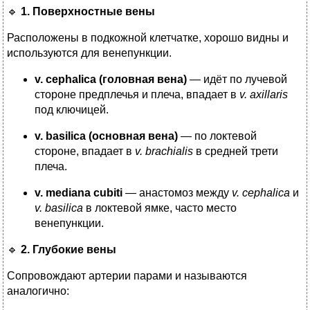
🔹
1. Поверхностные вены
Расположены в подкожной клетчатке, хорошо видны и
используются для венепункции.
v. cephalica (головная вена)
— идёт по лучевой
стороне предплечья и плеча, впадает в
v. axillaris
под ключицей.
v. basilica (основная вена)
— по локтевой
стороне, впадает в
v. brachialis
в средней трети
плеча.
v. mediana cubiti
— анастомоз между
v. cephalica
и
v. basilica
в локтевой ямке, часто место
венепункции.
🔹
2. Глубокие вены
Сопровождают артерии парами и называются
аналогично: