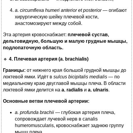
a. circumflexa humeri anterior et posterior
— огибают
хирургическую шейку плечевой кости,
анастомозируют между собой.
Эта артерия кровоснабжает:
плечевой сустав,
дельтовидную, большую и малую грудные мышцы,
подлопаточную область.
🔹
4. Плечевая артерия (a. brachialis)
Границы:
от нижнего края большой грудной мышцы до
локтевой ямки. Идёт в
sulcus bicipitalis medialis
— по
медиальному краю двуглавой мышцы плеча. В области
локтевой ямки делится на
a. radialis
и
a. ulnaris
.
Основные ветви плечевой артерии:
a. profunda brachii
— глубокая артерия плеча,
сопровождает лучевой нерв в canalis
humeromuscularis, кровоснабжает заднюю группу
мышц плеча.