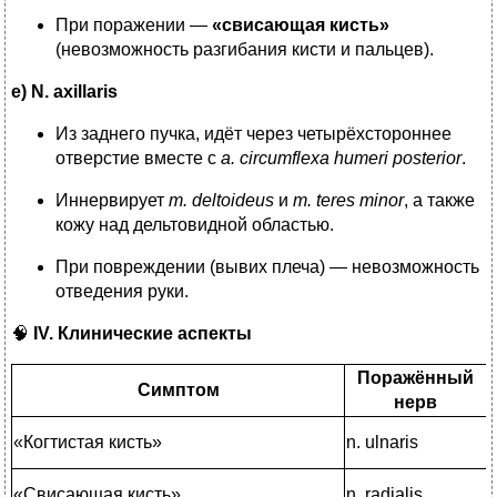
При поражении —
«свисающая кисть»
(невозможность разгибания кисти и пальцев).
e) N. axillaris
Из заднего пучка, идёт через четырёхстороннее
отверстие вместе с
a. circumflexa humeri posterior
.
Иннервирует
m. deltoideus
и
m. teres minor
, а также
кожу над дельтовидной областью.
При повреждении (вывих плеча) — невозможность
отведения руки.
🧠
IV. Клинические аспекты
Поражённый
Симптом
нерв
«Когтистая кисть»
n. ulnaris
«Свисающая кисть»
n. radialis