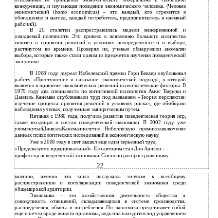
основанная на принципах экономического либерализма и свободной
конкуренции, и изучающая поведение экономического человека. (Человек
экономический (homo economicus) – это каждый, кто стремится к
обогащению и выгоде, каждый потребитель, предприниматель и наемный
рабочий).
В 20 столетии распространились модели межвременной и
ожидаемой полезности. Это привело к появлению большого количества
гипотез о принятии решений в условиях неопределенности и выборе,
растянутом во времени. Проверяя их, ученые обнаружили аномалии
выбора, которые также стали одним из предметов изучения поведенческой
экономики.
В 1968 году лауреат Нобелевской премии Гэри Беккер опубликовал
работу «Преступление и наказание: экономический подход», в которой
включил в принятие экономических решений психологические факторы. В
1979 году два специалиста по когнитивной психологии Амос Тверски и
Даниэль Канеман опубликовали труд под названием «Теория перспектив:
изучение процесса принятия решений в условиях риска», где обобщили
наблюдения ученых, полученные эмпирическим путем.
Начиная с 1980 года, получила развитие поведенческая теория игр,
также входящая в состав поведенческой экономики. В 2002 году уже
упомянутыйДаниэльКанеманполучил Нобелевскую премиюзавключение
данных психологических исследований в экономическую науку.
Уже в 2008 году в свет вышел еще один серьезный труд
«Предсказуемо иррациональный». Его автором стал Дэн Ариэли –
профессор поведенческой экономики. Согласно распространенному
22
мнению, именно эта книга послужила толчком к всеобщему
распространению и популяризации поведенческой экономики среди
общемировой аудитории.
Экономика – это хозяйственная деятельность общества и
совокупность отношений, складывающихся в системе производства,
распределения, обмена и потребления. Но экономика представляет собой
еще и нечто вроде живого организма, ведь она находится под управлением