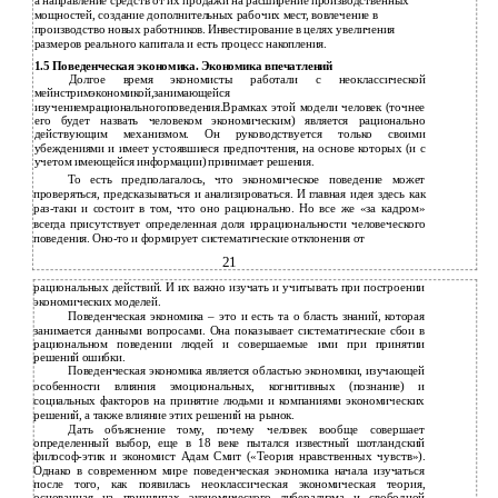
а направление средств от их продажи на расширение производственных
мощностей, создание дополнительных рабочих мест, вовлечение в
производство новых работников. Инвестирование в целях увеличения
размеров реального капитала и есть процесс накопления.
1.5 Поведенческая экономика. Экономика впечатлений
Долгое время экономисты работали с неоклассической
мейнстримэкономикой,занимающейся
изучениемрациональногоповедения.Врамках этой модели человек (точнее
его будет назвать человеком экономическим) является рационально
действующим механизмом. Он руководствуется только своими
убеждениями и имеет устоявшиеся предпочтения, на основе которых (и с
учетом имеющейся информации) принимает решения.
То есть предполагалось, что экономическое поведение может
проверяться, предсказываться и анализироваться. И главная идея здесь как
раз-таки и состоит в том, что оно рационально. Но все же «за кадром»
всегда присутствует определенная доля иррациональности человеческого
поведения. Оно-то и формирует систематические отклонения от
21
рациональных действий. И их важно изучать и учитывать при построении
экономических моделей.
Поведенческая экономика – это и есть та о бласть знаний, которая
занимается данными вопросами. Она показывает систематические сбои в
рациональном поведении людей и совершаемые ими при принятии
решений ошибки.
Поведенческая экономика является областью экономики, изучающей
особенности влияния эмоциональных, когнитивных (познание) и
социальных факторов на принятие людьми и компаниями экономических
решений, а также влияние этих решений на рынок.
Дать объяснение тому, почему человек вообще совершает
определенный выбор, еще в 18 веке пытался известный шотландский
философ-этик и экономист Адам Смит («Теория нравственных чувств»).
Однако в современном мире поведенческая экономика начала изучаться
после того, как появилась неоклассическая экономическая теория,