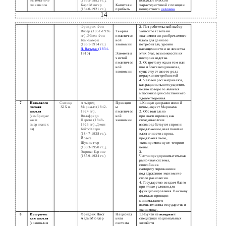
Математиче
(1835-1882 гг.),
психологической
ская школа
Карл Менгер
Капитал и
характеристикой с позиции
(1840-1921 гг.),
прибыль
конкретного
человека
14
Фридрих Фон
2. Потребительский выбор
Визер (1851-1926
Теория
зависит от степени
гг.), Эйген Фон
политичес
значимости приобретаемого
Бем-Баверк
кой
блага для данного
(1851-1914 гг.)
экономии
потребителя, уровня
Л. Вальрас
(1834-
насыщенности и количества
1910)
Элементы
этих благ, возможности их
чистой
воспроизводства.
политичес
3. Острота нужды в том или
кой
ином благе неодинакова,
экономии
существует своего рода
иерархия потребностей
4. Человек рассматривался,
как рациональное существо,
целью которого является
максимизация собственного
удовлетворения.
7
Неокласси
С конца
Альфред
Принцип
1.Концепция равновесной
ческая
XIX в.
Маршалл (1842-
ы
цены, «крест Маршала»
школа
1924 гг.),
политичес
2. Обстоятельно
(кембриджс
Вильфредо
кой
проанализировал, как
кая и
Парето (1848-
экономии
складываются и
американск
1923 гг.), Джон
взаимодействуют спрос и
ая)
Бейтс Кларк
предложение, ввел понятие
(1847-1938 гг.),
эластичности спроса,
Йозеф
предложил свою,
Шумпеттер
«компромиссную» теорию
(1883-1950 гг.),
цены.
Энрико Бароне
3.
(1859-1924 гг.)
Частнопредпринимательская
рыночная система,
способная к
саморегулированию и
поддержанию экономиче-
ского равновесия.
4. Государство создает благо
приятные условия для
функционирования. В основу
положен принцип
минимального
вмешательства государства в
экономику.
8
Историчес
Фридрих Лист
Национал
1.Изучение
истории
и
кая школа
Адам Мюллер
ьная
специфики национальных
(возникла в
система
хозяйств