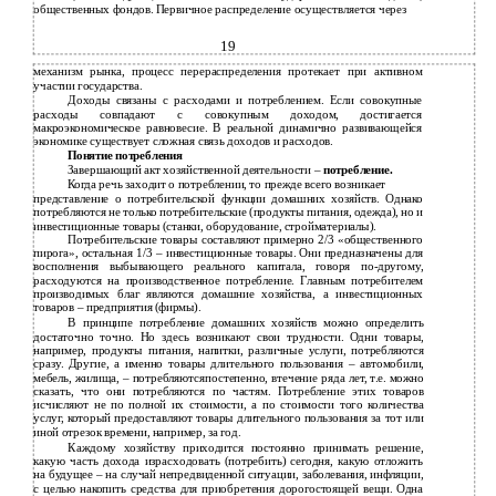
общественных фондов. Первичное распределение осуществляется через
19
механизм рынка, процесс перераспределения протекает при активном
участии государства.
Доходы связаны с расходами и потреблением. Если совокупные
расходы совпадают с совокупным доходом, достигается
макроэкономическое равновесие. В реальной динамично развивающейся
экономике существует сложная связь доходов и расходов.
Понятие потребления
Завершающий акт хозяйственной деятельности –
потребление.
Когда речь заходит о потреблении, то прежде всего возникает
представление о потребительской функции домашних хозяйств. Однако
потребляются не только потребительские (продукты питания, одежда), но и
инвестиционные товары (станки, оборудование, стройматериалы).
Потребительские товары составляют примерно 2/3 «общественного
пирога», остальная 1/3 – инвестиционные товары. Они предназначены для
восполнения выбывающего реального капитала, говоря по-другому,
расходуются на производственное потребление. Главным потребителем
производимых благ являются домашние хозяйства, а инвестиционных
товаров – предприятия (фирмы).
В принципе потребление домашних хозяйств можно определить
достаточно точно. Но здесь возникают свои трудности. Одни товары,
например, продукты питания, напитки, различные услуги, потребляются
сразу. Другие, а именно товары длительного пользования – автомобили,
мебель, жилища, – потребляютсяпостепенно, втечение ряда лет, т.е. можно
сказать, что они потребляются по частям. Потребление этих товаров
исчисляют не по полной их стоимости, а по стоимости того количества
услуг, который предоставляют товары длительного пользования за тот или
иной отрезок времени, например, за год.
Каждому хозяйству приходится постоянно принимать решение,
какую часть дохода израсходовать (потребить) сегодня, какую отложить
на будущее – на случай непредвиденной ситуации, заболевания, инфляции,
с целью накопить средства для приобретения дорогостоящей вещи. Одна