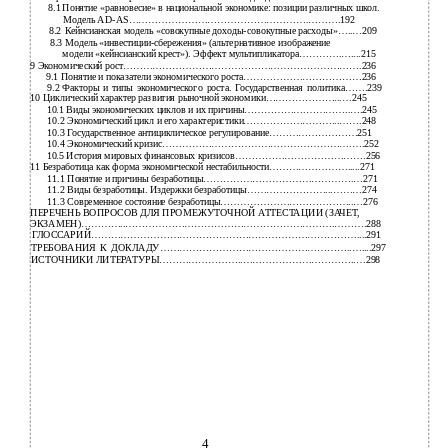
8.1
Понятие «равновесие» в национальной экономике: позиции различных школ.
Модель
AD-AS……………………………………………….……….192
8.2
Кейнсианская модель «совокупные
доходы-совокупные расходы»…..…209
8.3
Модель
«инвестиции-сбережения» (альтернативное изображение
модели «кейнсианский крест»). Эффект мультипликатора………….…....215
9 Экономический рост……………………………………………………………….236
9.1
Понятие и показатели экономического роста………………………………236
9.2
Факторы и типы экономического роста. Государственная политика…….239
10 Циклический характер развития рыночной экономики…………………...…245
10.1
Виды экономических циклов и их причины……………….…………..….245
10.2
Экономический цикл и его характеристики………………………...…….248
10.3
Государственное антициклическое регулирование………………………251
10.4
Экономический кризис………………………………………………….….252
10.5 История мировых финансовых кризисов………………………………….256
11 Безработица как форма экономической нестабильности…………………….....271
11.1
Понятие и причины безработицы……………………………………….…271
11.2
Виды безработицы. Издержки безработицы……………………...………274
11.3
Современное состояние безработицы…………………………………..…276
ПЕРЕЧЕНЬ ВОПРОСОВ ДЛЯ ПРОМЕЖУТОЧНОЙ АТТЕСТАЦИИ (ЗАЧЕТ,
ЭКЗАМЕН)…………..……………………………………………………….……….288
ГЛОССАРИЙ………………………………………………………………………....291
ТРЕБОВАНИЯ К ДОКЛАДУ…………………………………………………..…....297
ИСТОЧНИКИ ЛИТЕРАТУРЫ……………………..……………………………..…298
4