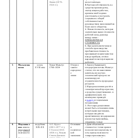
Ленин (1870-
несостоятельно.
1924 гг.)
3.
Частная собственность на
средства производства,
эксплуатацию рабочих,
кризисы необходимо
уничтожить и построить
социализм с общей
собственностью и
руководством экономикой во
благо всего общества.
4. Новая стоимость, которая
значительно выше стоимости
рабочей силы, разница
между ними -
ПРИБАВОЧНАЯ
СТОИМОСТЬ
6. При капиталистическом
способе производства
прибавочная стоимость
присваивается капиталистом
в виде прибыли, в чём и
выражается эксплуатация им
рабочего
5
Мальтузиа
конец
Томас Мальтус
Очерк о
1.Закон убывающего
нство
XVIII века
1766-1834
законе
плодородия почвы. Мальтус
народонас
считал, что ни накопление
е
капитала, ни научно-
ления
технический прогресс не
компенсируют
ограниченность природных
ресурсов.
2.Народонаселение растёт в
геометрической прогрессии,
а средства существования - в
арифметической, что
неминуемо приведёт
к
голоду
и социальным
потрясениям
3. Рост народонаселения
может быть остановлен лишь
встречными причинами,
которые сводятся к
нравственному воздержанию
или несчастьям (войны,
эпидемии, голод)
6
Маржинал
на рубеже
А.О. Курно
Основани
1.Дали объяснение
изм -
школа
XIX-XX
(1801-1877 гг.),
я
стоимости с точки зрения
предельной
Г. Госсен (1810-
политичес
психологии покупателя, то
полезности
1858 гг.), Уильям
кой
есть оценка полезности
Стенли Джевонс
экономии
товара признавалась