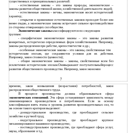
существенных и принципиальных различий:
-
естественные законы – это законы природы, экономические –
законы развития общественной жизни, хозяйственной деятельности людей;
-
естественные законы – вечны, экономические носят исторический
характер;
-
открытие и применение естественных законов проходит более или
менее гладко, а экономические законы встречают сильное противодействие
со стороны отмирающих сил общества.
Экономические законы
классифицируются по следующим
группам:
-
специфические экономические законы – это законы развития
конкретных, исторически определенных форм хозяйствования. Например,
законы распределения при рабстве, крепостничестве и др.;
-
особенные экономические законы – это законы, свойственные тем
историческим эпохам, где сохраняются условия для их действия.
Например, закон стоимости (ценности);
- общие экономические законы – законы, свойственные всем без
исключения историческим эпохам.Онивыражают поступательныйпроцесс
развития общественного производства. Например, закон экономии
7
времени, закон возвышения (возрастания) потребностей, закон
распределения общественного труда.
В процессе производства должна образовываться сфера
экономических отношений
. Эта сфера устанавливает зависимость между
изменяющимися производством и потреблением. Если за основу
классификации взять этапы и уровень развития производительных сил, то
на основе такого критерия выделяют:
-
доиндустриальное производство, где преобладают сельское
хозяйство и ручной труд;
-
индустриальное производство, где преобладает крупное
механизированное машинное производство;
-
постиндустриальное производство, где преобладают сфера услуг,
наука, образование и т.д.