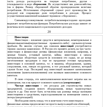
часть дохода расходуется на текущее потребление, другая –
откладывается в виде
сбережения
. Их осуществляют как домохозяйства,
так и фирмы. Размер сбережений обратно пропорционален величине
потребления. Источниками сбережений служат рост производства (и
доходов) или сокращение доли потребления в доходах. Процесс
осуществления накоплений называют термином «сбережение».
Связьмеждусовокупными потребительскимирасходами идоходами
выражает потребительская функция. Потребительские расходы зависят от
величины всего национального и располагаемого доходов.
20
Инвестиции
Инвестиции – вложение средств в материальные, нематериальные и
финансовыеактивы(имущественные праваначто-либо) сцельюполучения
прибыли. Во многих случаях как синоним
инвестиций
употребляется
термин «валовое накопление». В России его принято делить на три части:
инвестиции в финансовые активы (финансовые вложения), например, в
ценные бумаги, уставный капитал, займы; инвестиции в запасы
материальных оборотных средств (в основном это сырье, не до конца
изготовленная продукция и еще не проданная готовая продукция);
инвестиции в основной капитал, т.е. в машины, оборудование, здания,
сооружения, или, говоря по-другому, в тот реальный капитал, который
служит более года. Последний вид инвестиций называют капитальными
вложениями (капиталовложениями) или валовым накоплением основного
капитала.
В свою очередь, эти капиталовложения включают затраты как на
возмещение, так и на прирост основного капитала (
амортизацию
).
Чистые инвестиции
– это ресурсы для строительства новых
предприятий, создания нового оборудования, новых транспортных
средств и др. Они могут быть исчислены как разница между валовыми
инвестициями и средствами, израсходованными на возмещение износа и
потерь (амортизацией).
Необходимо иметь в виду, что в конечном счете инвестиции в
финансовые активы предполагают не просто выпуск акций или облигаций,