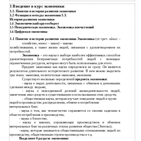
1 Введение в курс экономики
1.1. Понятие и история развития экономики
1.2 Функции и методы экономики 1.3.
История развития экономики
Экономический кругооборот
1.4
Поведенческая экономика. Экономика впечатлений
1.5
Цифровая экономика
1.6
1.1 Понятие и история развития экономики Экономика
(от греч.
ойкос
–
хозяйство,
номос
– закон) – законы
хозяйствования, а также жизни людей, связанная с удовлетворением их
потребностей.
Экономика
– это наука о выборе наиболее эффективных способов
удовлетворения безграничных потребностей людей с помощью
ограниченных ресурсов, которые могут быть использованы для этого.
Предмет экономики как науки определился не сразу. Он является
результатом длительного исторического развития. В нем можно выделить
три этапа: экономия, политическая экономия, экономикс.
Существует несколько определений
предмета экономики
:
-
наука о видах деятельности, связанных с обменом и денежными
сделками между людьми;
-
наука о повседневной деловой жизнедеятельности людей,
извлечении ими средств к существованию и использовании этих средств;
-
общественная наука, которая изучает поведение людей и групп
людей в производстве, распределении, обмене и потреблении
материальных благ;
-
наука о том, как человечество справляется со своими задачами в
области потребления и производства;
-
наука о богатстве;
-
наука о законах, управляющих производством и обменом
материальных благ на различных этапах развития общества (Энгельс);
-
наука, которая занимается общественными отношениями людей по
производству, общественным строем производства и т.д.
Выделяют 4 раздела экономики: