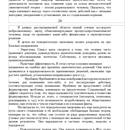
деятельности поставили под сомнение одну из основ неоклассической
экономической теории – эгоизм рационального человека. Оказалось, что
люди извлекают выгоду через соотнесение своих действий как с личными
выгодами, ожиданиями и установками, так и с социальными нормами.
24
В
рамках рассматриваемой области знаний ученые исследуют
нейроэкономику– науку, объясняющую,какие процессыпротекаютвмозге
человека, когда он принимает
какие-либо финансовые и экономические
решения.
В
целом же поведенческую экономику можно разделить на три
базовых направления:
-
Эвристика. Смысл здесь сводится к тому, что человек часто
принимает решения, руководствуясь практическими доводами, далеко не
всегда обоснованными логически. Собственно, и изучается механика
принятия решений;
-
Рыночная эффективность. В этом случае основное внимание
направлено на ошибки при принятии экономических решений. Они могут
проявляться в иррациональности принимаемых решений, аномалиях при
расчете прибыли, установлении неправильных цен и т.д.;
- Фрейминг.Фреймявляетсясмысловойрамкой,которуюиспользует
человек для понимания чего-либо, и его последующие действия,
соответствующие этому пониманию. Фрейминг же представляет собой
формулировку проблемы, влияющую на предпочтения. Создаваемый им
эффект сводится к тому, что люди оказываются чувствительны к тонкостям
формулировок. Исходя из этого, у специалистов (экспертов, политиков,
рекламщиков и т.д.) есть возможность воздействовать на общественное
мнение, при этом ни о чем не умалчивая и не и искажая факты.
Несмотря на то, что поведенческая экономика все еще находится на
пути своего становления и ей необходима обобщающая базовая теория,
невзирая на то, что сейчас она состоит из ряда разрозненных моделей,
ученые уже смогли получить с помощью нее важные с практической точки
зрения результаты. Они выражаются в частных теориях, моделях и
парадоксах:
- Поведенческая теория игр. Она начала развиваться в 80-х годах