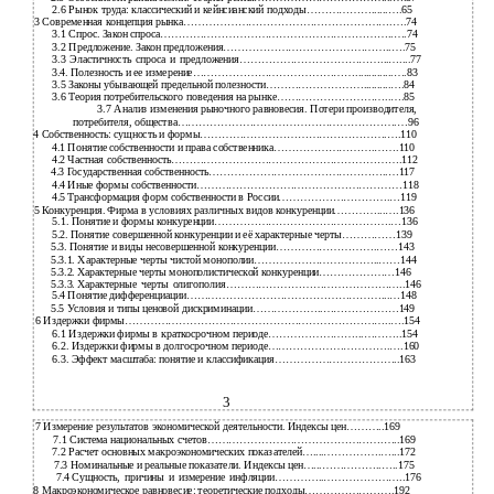
2.6
Рынок труда: классический и кейнсианский подходы………………......….65
3 Современная концепция рынка………………………………………………….….74
3.1
Спрос. Закон спроса………………………………………………………..….74
3.2
Предложение. Закон предложения………………………………………..….75
3.3
Эластичность спроса и предложения…………………………………...…....77
3.4. Полезность и ее измерение………………………………………..............….83
3.5
Законы убывающей предельной полезности………………………..........….84
3.6
Теория потребительского поведения на рынке…………………………..….85
3.7 Анализ изменения рыночного равновесия. Потери производителя,
потребителя, общества…………………………………………………….…96
4
Собственность: сущность и формы…………………………………………….….110
4.1
Понятие собственности и права собственника……………………….…….110
4.2
Частная собственность……………………………………………………….112
4.3
Государственная собственность…………………………………………..…117
4.4
Иные формы собственности…………………………………………………118
4.5
Трансформация форм собственности в России………………………….…119
5 Конкуренция. Фирма в условиях различных видов конкуренции…………...….136
5.1.
Понятие и формы конкуренции………………………………………….…136
5.2.
Понятие совершенной конкуренции и её характерные черты……………139
5.3.
Понятие и виды несовершенной конкуренции……………………….……143
5.3.1.
Характерные черты чистой монополии……………………………..……144
5.3.2.
Характерные черты монополистической конкуренции…………………146
5.3.3.
Характерные черты олигополия…………………………………………..146
5.4 Понятие дифференциации………………………………………………...…148
5.5 Условия и типы ценовой дискриминации………………..…………………149
6 Издержки фирмы………………………………………………………………..….154
6.1 Издержки фирмы в краткосрочном периоде……………………...………..154
6.2.
Издержки фирмы в долгосрочном периоде…………………………….….160
6.3.
Эффект масштаба: понятие и классификация……………………………..163
3
7 Измерение результатов экономической деятельности. Индексы цен………..169
7.1
Система национальных счетов………………………………………….…..169
7.2
Расчет основных макроэкономических показателей…....…………….…...172
7.3
Номинальные и реальные показатели. Индексы цен…...……………..…..175
7.4
Сущность, причины и измерение инфляции…………..…………………..176
8 Макроэкономическое равновесие: теоретические подходы…………………….192