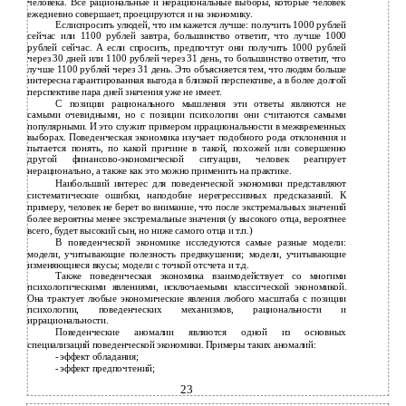
человека. Все рациональные и нерациональные выборы, которые человек
ежедневно совершает, проецируются и на экономику.
Еслиспросить улюдей, что им кажется лучше: получить 1000 рублей
сейчас или 1100 рублей завтра, большинство ответит, что лучше 1000
рублей сейчас. А если спросить, предпочтут они получить 1000 рублей
через 30 дней или 1100 рублей через 31 день, то большинство ответит, что
лучше 1100 рублей через 31 день. Это объясняется тем, что людям больше
интересна гарантированная выгода в близкой перспективе, а в более долгой
перспективе пара дней значения уже не имеет.
С позиции рационального мышления эти ответы являются не
самыми очевидными, но с позиции психологии они считаются самыми
популярными. И это служит примером иррациональности в межвременных
выборах. Поведенческая экономика изучает подобного рода отклонения и
пытается понять, по какой причине в такой, похожей или совершенно
другой финансово-экономической ситуации, человек реагирует
нерационально, а также как это можно применить на практике.
Наибольший интерес для поведенческой экономики представляют
систематические ошибки, наподобие нерегрессивных предсказаний. К
примеру, человек не берет во внимание, что после экстремальных значений
более вероятны менее экстремальные значения (у высокого отца, вероятнее
всего, будет высокий сын, но ниже самого отца и т.п.)
В поведенческой экономике исследуются самые разные модели:
модели, учитывающие полезность предвкушения; модели, учитывающие
изменяющиеся вкусы; модели с точкой отсчета и т.д.
Также поведенческая экономика взаимодействует со многими
психологическими явлениями, исключаемыми классической экономикой.
Она трактует любые экономические явления любого масштаба с позиции
психологии, поведенческих механизмов, рациональности и
иррациональности.
Поведенческие аномалии являются одной из основных
специализаций поведенческой экономики. Примеры таких аномалий:
-
эффект обладания;
-
эффект предпочтений;
23