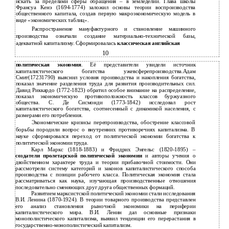
искать за пределами сферы обращения – в земледелии. Глава школы
Франсуа Кенэ (1694-1774) заложил основы теории воспроизводства
общественного капитала, создав первую макроэкономическую модель в
виде «экономических таблиц».
Распространение мануфактурного и становление машинного
производства означали создание материально-технической базы,
адекватной капитализму. Сформировалась
классическая английская
10
политическая экономия
. Её представители увидели источник
капиталистического богатства ужевсферепроизводства.Адам
Смит(17231790) выяснил условия производства и накопления богатства,
показал значение разделения труда для развития производительных сил.
Давид Риккардо (1772-1823) обратил особое внимание на распределение,
показал экономическую противоположность классов буржуазного
общества. С. Де Сисмонди (1773-1842) исследовал рост
капиталистического богатства, соотнесенный с динамикой населения, с
размерами его потребления.
Экономические кризисы перепроизводства, обострение классовой
борьбы породили вопрос о внутренних противоречиях капитализма. В
науке сформировался переход от политической экономии богатства к
политической экономии труда.
Карл Маркс (1818-1883) и Фридрих Энгельс (1820-1895) –
создатели пролетарской политической экономии
и авторы учения о
двойственном характере труда и теории прибавочной стоимости. Они
рассмотрели систему категорий и законов капиталистического способа
производства с позиции рабочего класса. Политическая экономия стала
рассматриваться как наука, изучающая производственные отношения
последовательно сменяющих друг друга общественных формаций.
Развитием марксистской политический экономии стали исследования
В.И. Ленина (1870-1924). В теории товарного производства представлен
его анализ становления рыночной экономики на периферии
капиталистического мира. В.И. Ленин дал основные признаки
монополистического капитализма, выявил тенденции его перерастания в
государственно-монополистический капитализм.