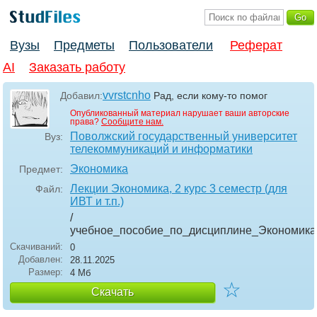
Вузы
Предметы
Пользователи
Реферат
AI
Заказать работу
vvrstcnho
Добавил:
Рад, если кому-то помог
Опубликованный материал нарушает ваши авторские
права?
Сообщите нам.
Поволжский государственный университет
Вуз:
телекоммуникаций и информатики
Экономика
Предмет:
Лекции Экономика, 2 курс 3 семестр (для
Файл:
ИВТ и т.п.)
/
учебное_пособие_по_дисциплине_Экономика
Скачиваний:
0
Добавлен:
28.11.2025
Размер:
4 Мб
☆
Скачать