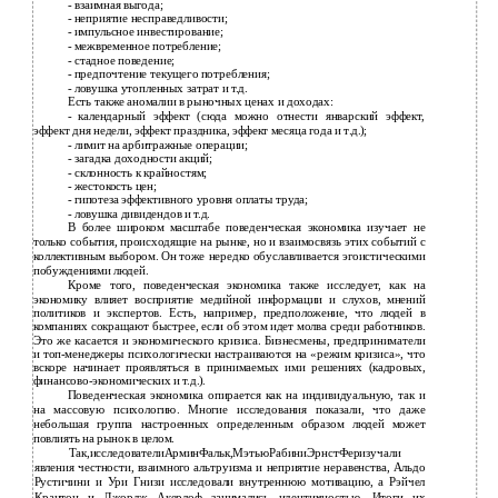
-
взаимная выгода;
-
неприятие несправедливости;
-
импульсное инвестирование;
-
межвременное потребление;
-
стадное поведение;
-
предпочтение текущего потребления;
-
ловушка утопленных затрат и т.д.
Есть также аномалии в рыночных ценах и доходах:
-
календарный эффект (сюда можно отнести январский эффект,
эффект дня недели, эффект праздника, эффект месяца года и т.д.);
-
лимит на арбитражные операции;
-
загадка доходности акций;
-
склонность к крайностям;
-
жестокость цен;
-
гипотеза эффективного уровня оплаты труда;
-
ловушка дивидендов и т.д.
В более широком масштабе поведенческая экономика изучает не
только события, происходящие на рынке, но и взаимосвязь этих событий с
коллективным выбором. Он тоже нередко обуславливается эгоистическими
побуждениями людей.
Кроме того, поведенческая экономика также исследует, как на
экономику влияет восприятие медийной информации и слухов, мнений
политиков и экспертов. Есть, например, предположение, что людей в
компаниях сокращают быстрее, если об этом идет молва среди работников.
Это же касается и экономического кризиса. Бизнесмены, предприниматели
и топ-менеджеры психологически настраиваются на «режим кризиса», что
вскоре начинает проявляться в принимаемых ими решениях (кадровых,
финансово-экономических и т.д.).
Поведенческая экономика опирается как на индивидуальную, так и
на массовую психологию. Многие исследования показали, что даже
небольшая группа настроенных определенным образом людей может
повлиять на рынок в целом.
Так,исследователиАрминФальк,МэтьюРабиниЭрнстФеризучали
явления честности, взаимного альтруизма и неприятие неравенства, Альдо
Рустичини и Ури Гнизи исследовали внутреннюю мотивацию, а Рэйчел
Крантон и Джордж Акерлоф занимались идентичностью. Итоги их