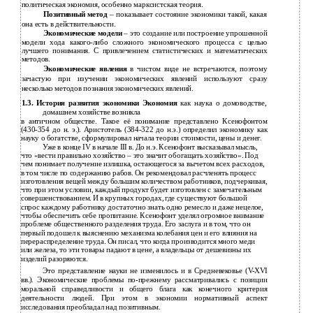
политическая экономия, особенно марксистская теория.
Позитивный метод
– показывает состояние экономики такой, какая
она есть в действительности.
Экономические модели
– это создание или построение упрошенной
модели хода какого-либо сложного экономического процесса с целью
лучшего понимания. С привлечением статистических и математических
методов.
Экономические явления
в чистом виде не встречаются, поэтому
зачастую при изучении экономических явлений используют сразу
несколько методов познания экономических явлений.
1.3. История развития экономики Экономия
как наука о домоводстве,
домашнем хозяйстве возникла
в античном обществе. Такое её понимание представлено Ксенофонтом
(430-354 до н. э.). Аристотель (384-322 до н.э.) определил экономику как
науку о богатстве, сформулировал начала теории стоимости, цены и денег.
Уже в конце IV в начале III в. До н.э. Ксенофонт высказывал мысль,
что «вести правильно хозяйство – это значит обогащать хозяйство». Под
чем понимает получение излишка, остающегося за вычетом всех расходов,
в том числе по содержанию рабов. Он рекомендовал расчленять процесс
изготовления вещей между большим количеством работников, подчеркивая,
что при этом условии, каждый продукт будет изготовлен с замечательным
совершенствованием. И в крупных городах, где существуют большой
спрос каждому работнику достаточно знать одно ремесло и даже нецелое,
чтобы обеспечить себе пропитание. Ксенофонт уделял огромное внимание
проблеме общественного разделения труда. Его заслуга и в том, что он
первый подошел к выяснению механизма колебания цен и его влияния на
перераспределение труда. Он писал, что когда производится много меди
или железа, то эти товары падают в цене, а владельцы от дешевизны их
изделий разоряются.
Это представление науки не изменилось и в Средневековье (V-XVI
вв.). Экономические проблемы по-прежнему рассматривались с позиции
моральной справедливости и общего блага как конечного критерия
деятельности людей. При этом в экономии нормативный аспект
исследования преобладал над позитивным.