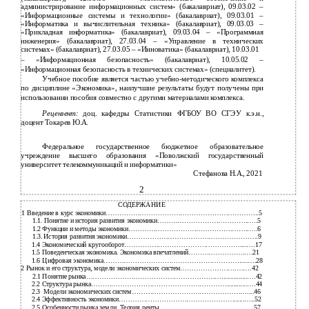
администрирование информационных систем» (бакалавриат), 09.03.02 –
«Информационные системы и технологии» (бакалавриат), 09.03.01 –
«Информатика и вычислительная техника» (бакалавриат), 09.03.03 –
«Прикладная информатика» (бакалавриат), 09.03.04 – «Программная
инженерия» (бакалавриат), 27.03.04 – «Управление в технических
системах» (бакалавриат), 27.03.05 – «Инноватика» (бакалавриат), 10.03.01
– «Информационная безопасность» (бакалавриат), 10.05.02 –
«Информационная безопасность в технических системах» (специалитет).
Учебное пособие является частью учебно-методического комплекса
по дисциплине «Экономика», наилучшие результаты будут получены при
использовании пособия совместно с другими материалами комплекса.
Рецензент:
доц. кафедры Статистики ФГБОУ ВО СГЭУ к.э.н.,
доцент Токарев Ю.А.
Федеральное государственное бюджетное образовательное
учреждение высшего образования «Поволжский государственный
университет телекоммуникаций и информатики»
Стефанова Н.А., 2021
2
СОДЕРЖАНИЕ
1
Введение в курс экономики…………………………………………………………..5
1.1.
Понятие и история развития экономики…………………………………..….5
1.2
Функции и методы экономики……………………………………….……..….6
1.3.
История развития экономики………………………………………………….9
1.4
Экономический кругооборот……………………………………………....….17
1.5
Поведенческая экономика. Экономика впечатлений……………………..…21
1.6
Цифровая экономика…………………………………………………….....….28
2 Рынок и его структура, модели экономических систем…………………….…….42
2.1
Понятие рынка……………………………………………………...............….42
2.2
Структура рынка……………………………………………………............….44
2.3
Модели экономических систем……………………………………………....46
2.4
Эффективность экономики……………………………………………......…..52
2.5
Особенности рынка земли. Теория ренты………………………………...….57