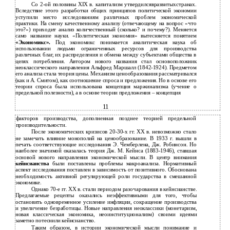
Со 2-ой половины XIX в. капитализм утвердилсявразвитыхстранах.
Вследствие этого разработки общих принципов политической экономии
уступили место исследованиям различных проблем экономической
практики. На смену качественному анализу (отвечающему на вопрос «что
это?») приходит анализ количественный (сколько? и почему?). Меняется
само название науки. «Политическая экономия» вытесняется понятием
«Экономикс».
Под экономикс понимается аналитическая наука об
использовании людьми ограниченных ресурсов для производства
различных благ, их распределения и обмена между субъектами общества в
целях потребления. Автором нового названия стал основоположник
неоклассического направления Альфред Маршалл (1842-1924). Предметом
его анализа стала теория цены. Механизм ценообразования рассматривался
(как и А. Смитом), как соотношение спроса и предложения. Но в основе его
теории спроса была использована концепция маржинализма (учение о
предельной полезности), а в основе теории предложения – концепция
11
факторов производства, дополненная позднее теорией предельной
производительности.
После экономических кризисов 20-30-х гг. ХХ в. невозможно стало
не замечать влияние монополий на ценообразование. В 1933 г. вышли в
печать соответствующие исследования Э. Чемберлена, Дж. Робинсон. Но
наиболее значимой оказалась теория Дж. М. Кейнса (1883-1946), ставшая
основой нового направления экономической мысли. В центр внимания
кейнсианства
были поставлены проблемы макроанализа. Нормативный
аспект исследования поставлен в зависимость от позитивного. Обоснована
необходимость активной регулирующей роли государства в смешанной
экономике.
Однако 70-е гг. ХХ в. стали периодом разочарования в кейнсианстве.
Предлагаемые рецепты оказались неэффективными для того, чтобы
остановить одновременное усиление инфляции, сокращение производства
и увеличение безработицы. Новые направления неоклассики (монетаризм,
новая классическая экономика, неоинституционализм) своими идеями
заметно потеснили кейнсианство.
Таким образом, в истории экономической мысли понимание и