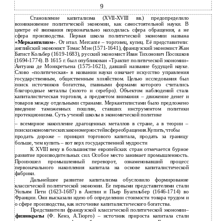
9
Становление капитализма (XVII-XVIII вв.) предопределило
возникновение политической экономии, как самостоятельной науки. В
центре её внимания первоначально находилась сфера обращения, а не
сфера производства. Первая школа политической экономии названа
«Меркантилизм
». От итал. Mercante – торговец, купец. Её представители:
английский экономист Томас Мэн (1571-1641), французский экономист Жан
Батист Кольбер (1619-1683), русский экономист Иван Тихонович Посошков
(1694-1774). В 1615 г. был опубликован «Трактат политической экономии»
Антуана де Монкретьена (1575-1621), давший название будущей науке.
Слово «политическая» в названии науки означает искусство управления
государственным, общественным хозяйством. Целью исследования был
поиск источников богатства, главными формами которого считались
благородные металлы (золото и серебро). Объектом наблюдений стала
капиталистическая торговля, а предметом внимания – движение денег и
товаров между отдельными странами. Меркантилистами было предложено
введение таможенных пошлин, ставших инструментом политики
протекционизма. Суть учений школы в экономической политике
– всемирное накопление драгоценных металлов в стране, а в теории –
поискиэкономическихзакономерностейвсфереобращения.Купить,чтобы
продать дороже – принцип торгового капитала, продать за границу
больше, чем купить – вот верх государственной мудрости
К XVIII веку в большинстве европейских стран отмечается бурное
развитие производительных сил. Особое место занимает промышленность.
Произошел промышленный переворот, ознаменовавший процесс
первоначального накопления капитала на основе капиталистической
фабрики.
Дальнейшее развитие капитализма обусловило формирование
классической политической экономии. Ее первыми представителями стали
Уильям Пети (1623-1687) в Англии и Пьер Буагильбер (1646-1714) во
Франции. Они высказали идею об определении стоимости товара трудом и
о сфере производства, как источнике капиталистического богатства.
Представители французской классической политической экономии–
физиократы
(Ф. Кенэ, А.Тюрго) – источник прироста капитала стали