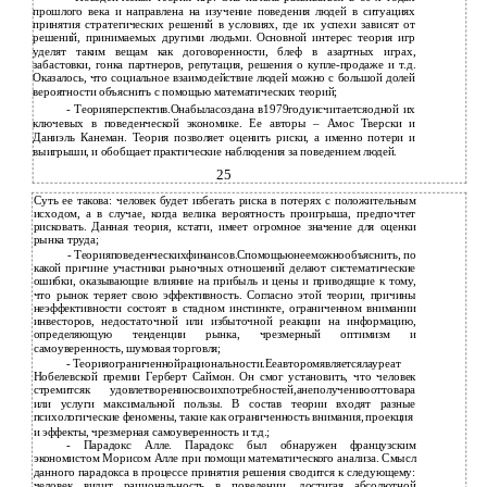
прошлого века и направлена на изучение поведения людей в ситуациях
принятия стратегических решений в условиях, где их успехи зависят от
решений, принимаемых другими людьми. Основной интерес теория игр
уделят таким вещам как договоренности, блеф в азартных играх,
забастовки, гонка партнеров, репутация, решения о купле-продаже и т.д.
Оказалось, что социальное взаимодействие людей можно с большой долей
вероятности объяснить с помощью математических теорий;
- Теорияперспектив.Онабыласоздана в1979годуисчитаетсяодной их
ключевых в поведенческой экономике. Ее авторы – Амос Тверски и
Даниэль Канеман. Теория позволяет оценить риски, а именно потери и
выигрыши, и обобщает практические наблюдения за поведением людей.
25
Суть ее такова: человек будет избегать риска в потерях с положительным
исходом, а в случае, когда велика вероятность проигрыша, предпочтет
рисковать. Данная теория, кстати, имеет огромное значение для оценки
рынка труда;
- Теорияповеденческихфинансов.Спомощьюнееможнообъяснить, по
какой причине участники рыночных отношений делают систематические
ошибки, оказывающие влияние на прибыль и цены и приводящие к тому,
что рынок теряет свою эффективность. Согласно этой теории, причины
неэффективности состоят в стадном инстинкте, ограниченном внимании
инвесторов, недостаточной или избыточной реакции на информацию,
определяющую тенденции рынка, чрезмерный оптимизм и
самоуверенность, шумовая торговля;
-
Теорияограниченнойрациональности.Ееавторомявляетсялауреат
Нобелевской премии Герберт Саймон. Он смог установить, что человек
стремитсяк удовлетворениюсвоихпотребностей,анеполучениюоттовара
или услуги максимальной пользы. В состав теории входят разные
психологические феномены, такие как ограниченность внимания, проекция
и
эффекты, чрезмерная самоуверенность и т.д.;
-
Парадокс Алле. Парадокс был обнаружен французским
экономистом Морисом Алле при помощи математического анализа. Смысл
данного парадокса в процессе принятия решения сводится к следующему:
человек видит рациональность в поведении, достигая абсолютной