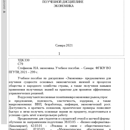
ПО УЧЕБНОЙ ДИСЦИПЛИНЕ
ЭКОНОМИКА
Самара 2021
1
УДК 330
С79
Стефанова Н.А. экономика. Учебное пособие. – Самара: ФГБОУ ВО
ПГУТИ, 2021 – 299 с.
Учебное пособие по дисциплине «Экономика» предназначено для
изучения сущности основных экономических явлений и процессов
общества и народного хозяйства страны, а также получения навыков
применения полученных знаний на практике для принятия эффективных
управленческих решений.
В
курсеизучаютсяосновные понятиямикроэкономики:рынок,спрос
и
предложение, полезность, эластичность, издержки, а также
макроэкономики: ВВП, безработица, инфляция, экономический рост.
Доступность и краткость изложения, практические примеры позволяют
быстро и легко получить основные знания по предмету, подготовиться и
успешно сдать зачет и контрольную работу.
Предназначено для студентов и слушателей очной и заочной формы
обучения по направлениям подготовки 38.03.05 – «Бизнес-информатика»
(бакалавриат), 42.03.01 – «Реклама и связи с общественностью»
(бакалавриат), 02.03.03 – «Математическое обеспечение и