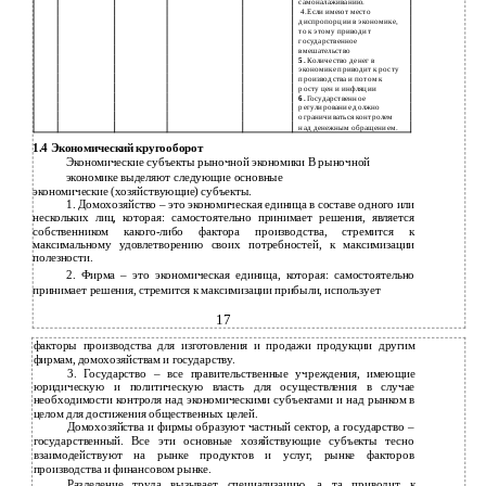
самоналаживанию.
4.Если имеют место
диспропорции в экономике,
то к этому приводит
государственное
вмешательство
5.
Количество денег в
экономике приводит к росту
производства и потом к
росту цен и инфляции
6.
Государственное
регулирование должно
ограничиваться контролем
над денежным обращением.
1.4 Экономический кругооборот
Экономические субъекты рыночной экономики В рыночной
экономике выделяют следующие основные
экономические (хозяйствующие) субъекты.
1. Домохозяйство – это экономическая единица в составе одного или
нескольких лиц, которая: самостоятельно принимает решения, является
собственником какого-либо фактора производства, стремится к
максимальному удовлетворению своих потребностей, к максимизации
полезности.
2. Фирма – это экономическая единица, которая: самостоятельно
принимает решения, стремится к максимизации прибыли, использует
17
факторы производства для изготовления и продажи продукции другим
фирмам, домохозяйствам и государству.
3. Государство – все правительственные учреждения, имеющие
юридическую и политическую власть для осуществления в случае
необходимости контроля над экономическими субъектами и над рынком в
целом для достижения общественных целей.
Домохозяйства и фирмы образуют частный сектор, а государство –
государственный. Все эти основные хозяйствующие субъекты тесно
взаимодействуют на рынке продуктов и услуг, рынке факторов
производства и финансовом рынке.
Разделение труда вызывает специализацию, а та приводит к