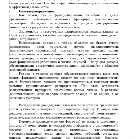
строго регулируемым. Одно бесспорно: обмен выгоден для его участников
и эффективен для общества.
Понятие распределения
Как обмен, так и функционирование экономики в целом
предполагают соблюдение известных пропорций, количественных
параметров. Последние определяются в процессе
распределения
экономических ресурсов и потребительских благ.
Экономистов интересует, как распределяются доходы, каковы их
структура и динамика, как влияет распределение доходов на производство,
обмен, потребление.
Распределение доходов в любом обществе не бывает строго
равномерным: одни социальные группы (предприниматели,
высококлассные специалисты) получают высокие доходы, другие
(работники невысокой квалификации, пенсионеры) – имеют сравнительно
низкие доходы, третьи – средний класс, т.е. подавляющая часть
квалифицированных работников и членов их семей, – получают доходы,
обеспечивающие достаточное качество жизни, сложившийся в обществе
жизненный стандарт.
Разница в уровнях доходов обусловливается прежде всего тем,
какими факторами производства владеет тот или иной экономический
агент. Распределение доходов по производственным факторам носит
название функционального распределения. При этом определить
количественные пропорции практически весьма сложно. В реальной
действительности люди нередко получают доходы не от одного, а от
нескольких факторов.
Распределение доходов, как и сама категория доходов, представляет
собой достаточно сложную и противоречивую картину. В «иерархии»
доходов различают: личные и совокупный, национальный, номинальные и
реальные, валовые и чистые, выплачиваемые и располагаемые доходы.
Первичное распределение (по факторам) не всегда справедливо с
социальной точки зрения и недостаточно эффективно с экономической,
поэтому оно дополняется вторичным распределением
(перераспределением) через систему налогов, субсидий, страховых
взносов, последующих выплат из государственного бюджета,