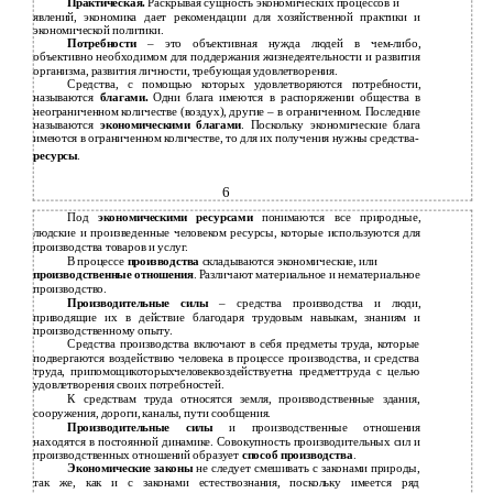
Практическая.
Раскрывая сущность экономических процессов и
явлений, экономика дает рекомендации для хозяйственной практики и
экономической политики.
Потребности
– это объективная нужда людей в чем-либо,
объективно необходимом для поддержания жизнедеятельности и развития
организма, развития личности, требующая удовлетворения.
Средства, с помощью которых удовлетворяются потребности,
называются
благами.
Одни блага имеются в распоряжении общества в
неограниченном количестве (воздух), другие – в ограниченном. Последние
называются
экономическими благами
. Поскольку экономические блага
имеются в ограниченном количестве, то для их получения нужны средства-
ресурсы
.
6
Под
экономическими ресурсами
понимаются все природные,
людские и произведенные человеком ресурсы, которые используются для
производства товаров и услуг.
В процессе
производства
складываются экономические, или
производственные отношения
. Различают материальное и нематериальное
производство.
Производительные силы
– средства производства и люди,
приводящие их в действие благодаря трудовым навыкам, знаниям и
производственному опыту.
Средства производства включают в себя предметы труда, которые
подвергаются воздействию человека в процессе производства, и средства
труда, припомощикоторыхчеловеквоздействуетна предметтруда с целью
удовлетворения своих потребностей.
К средствам труда относятся земля, производственные здания,
сооружения, дороги, каналы, пути сообщения.
Производительные силы
и производственные отношения
находятся в постоянной динамике. Совокупность производительных сил и
производственных отношений образует
способ производства
.
Экономические законы
не следует смешивать с законами природы,
так же, как и с законами естествознания, поскольку имеется ряд