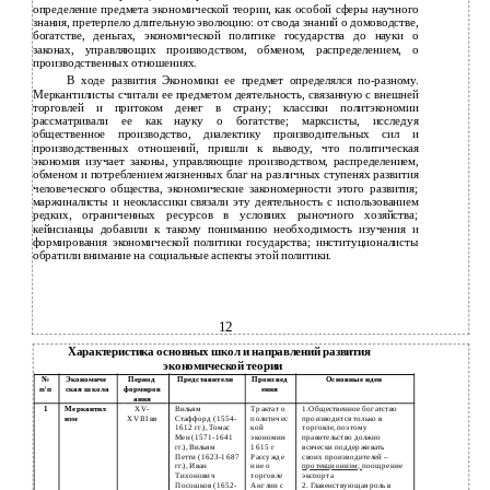
определение предмета экономической теории, как особой сферы научного
знания, претерпело длительную эволюцию: от свода знаний о домоводстве,
богатстве, деньгах, экономической политике государства до науки о
законах, управляющих производством, обменом, распределением, о
производственных отношениях.
В ходе развития Экономики ее предмет определялся по-разному.
Меркантилисты считали ее предметом деятельность, связанную с внешней
торговлей и притоком денег в страну; классики политэкономии
рассматривали ее как науку о богатстве; марксисты, исследуя
общественное производство, диалектику производительных сил и
производственных отношений, пришли к выводу, что политическая
экономия изучает законы, управляющие производством, распределением,
обменом и потреблением жизненных благ на различных ступенях развития
человеческого общества, экономические закономерности этого развития;
маржиналисты и неоклассики связали эту деятельность с использованием
редких, ограниченных ресурсов в условиях рыночного хозяйства;
кейнсианцы добавили к такому пониманию необходимость изучения и
формирования экономической политики государства; институционалисты
обратили внимание на социальные аспекты этой политики.
12
Характеристика основных школ и направлений развития
экономической теории
№
Экономиче
Период
Представители
Произвед
Основные идеи
п/п
ская школа
формиров
ения
ания
Меркантил
XV-
Вильям
Трактат о
1.Общественное богатство
1
изм
XVIII вв
Стаффорд (1554-
политичес
производится только в
1612 гг.), Томас
кой
торговле, поэтому
Мен (1571-1641
экономии
правительство должно
гг.), Вильям
1615 г
всячески поддерживать
Петти (1623-1687
Рассужде
своих производителей –
гг.), Иван
ние о
протекционизм;
поощрение
Тихонович
торговле
экспорта
Посошков (1652-
Англии с
2. Главенствующая роль в