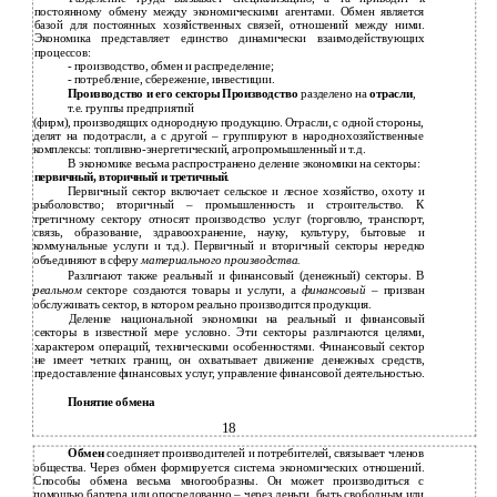
постоянному обмену между экономическими агентами. Обмен является
базой для постоянных хозяйственных связей, отношений между ними.
Экономика представляет единство динамически взаимодействующих
процессов:
-
производство, обмен и распределение;
-
потребление, сбережение, инвестиции.
Производство и его секторы Производство
разделено на
отрасли
,
т.е. группы предприятий
(фирм), производящих однородную продукцию. Отрасли, с одной стороны,
делят на подотрасли, а с другой – группируют в народнохозяйственные
комплексы: топливно-энергетический, агропромышленный и т.д.
В экономике весьма распространено деление экономики на секторы:
первичный, вторичный и третичный
.
Первичный сектор включает сельское и лесное хозяйство, охоту и
рыболовство; вторичный – промышленность и строительство. К
третичному сектору относят производство услуг (торговлю, транспорт,
связь, образование, здравоохранение, науку, культуру, бытовые и
коммунальные услуги и т.д.). Первичный и вторичный секторы нередко
объединяют в сферу
материального производства.
Различают также реальный и финансовый (денежный) секторы. В
реальном
секторе создаются товары и услуги, а
финансовый
– призван
обслуживать сектор, в котором реально производится продукция.
Деление национальной экономики на реальный и финансовый
секторы в известной мере условно. Эти секторы различаются целями,
характером операций, техническими особенностями. Финансовый сектор
не имеет четких границ, он охватывает движение денежных средств,
предоставление финансовых услуг, управление финансовой деятельностью.
Понятие обмена
18
Обмен
соединяет производителей и потребителей, связывает членов
общества. Через обмен формируется система экономических отношений.
Способы обмена весьма многообразны. Он может производиться с
помощью бартера или опосредованно – через деньги, быть свободным или