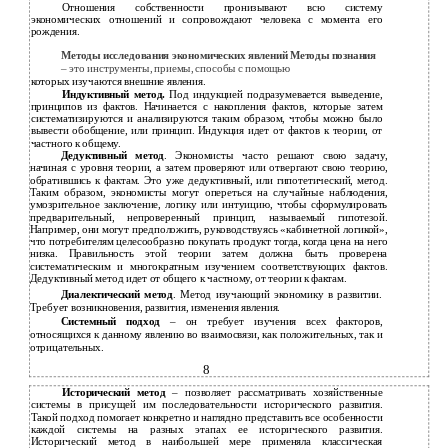
Отношения собственности пронизывают всю систему
экономических отношений и сопровождают человека с момента его
рождения.
Методы исследования экономических явлений
Методы познания
– это инструменты, приемы, способы с помощью
которых изучаются внешние явления.
Индуктивный метод.
Под индукцией подразумевается выведение,
принципов из фактов. Начинается с накопления фактов, которые затем
систематизируются и анализируются таким образом, чтобы можно было
вывести обобщение, или принцип. Индукция идет от фактов к теории, от
частного к общему.
Дедуктивный метод
. Экономисты часто решают свою задачу,
начиная с уровня теории, а затем проверяют или отвергают свою теорию,
обратившись к фактам. Это уже дедуктивный, или гипотетический, метод.
Таким образом, экономисты могут опереться на случайные наблюдения,
умозрительное заключение, логику или интуицию, чтобы сформулировать
предварительный, непроверенный принцип, называемый гипотезой.
Например, они могут предположить, руководствуясь «кабинетной логикой»,
что потребителям целесообразно покупать продукт тогда, когда цена на него
низка. Правильность этой теории затем должна быть проверена
систематическим и многократным изучением соответствующих фактов.
Дедуктивный метод идет от общего к частному, от теории к фактам.
Диалектический метод
. Метод изучающий экономику в развитии.
Требует возникновения, развития, изменения явления.
Системный подход
– он требует изучения всех факторов,
относящихся к данному явлению во взаимосвязи, как положительных, так и
отрицательных.
8
Исторический метод
– позволяет рассматривать хозяйственные
системы в присущей им последовательности исторического развития.
Такой подход помогает конкретно и наглядно представить все особенности
каждой системы на разных этапах ее исторического развития.
Исторический метод в наибольшей мере применяла классическая