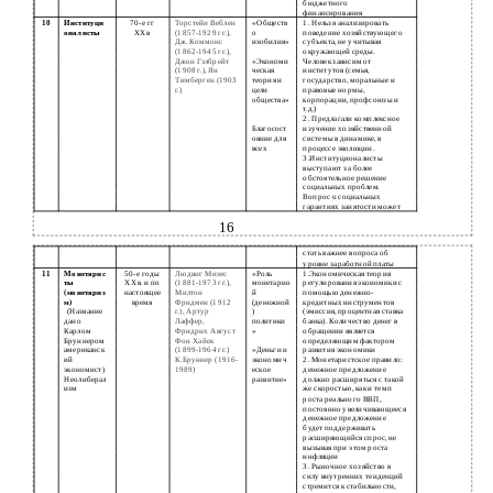
бюджетного
финансирования
10
Институци
70-е гг
Торстейн Веблен
«Обществ
1. Нельзя анализировать
оналисты
XXв
(1857-1929 гг.),
о
поведение хозяйствующего
Дж. Коммонс
изобилия»
субъекта, не учитывая
(1862-1945 гг.),
окружающей среды.
Джон Гэлбрейт
«Экономи
Человек зависим от
(1908 г.), Ян
ческая
институтов (семья,
Тимберген (1903
теория и
государство, моральные и
г.)
цели
правовые нормы,
общества»
корпорации, профсоюзы и
т.д.)
2. Предлагали комплексное
Благосост
изучение хозяйственной
ояние для
системы в динамике, в
всех
процессе эволюции.
3.Институционалисты
выступают за более
обстоятельное решение
социальных проблем.
Вопрос о социальных
гарантиях занятости может
16
стать важнее вопроса об
уровне заработной платы
11
Монетарис
50-е годы
Людвиг Мизес
«Роль
1.Экономическая теория
ты
XXв. и по
(1881-1973 гг.),
монетарно
регулирования экономики с
(монетариз
настоящее
Милтон
й
помощью денежно-
м)
время
Фридмен (1912
(денежной
кредитных инструментов
(Название
г.), Артур
)
(эмиссия, процентная ставка
дано
Лаффер,
политики
банка). Количество денег в
Карлом
Фридрих Август
»
обращении является
Бруннером
Фон Хайек
определяющим фактором
американск
(1899-1964 гг.)
«Деньги и
развития экономики
ий
К.Бруннер (1916-
экономич
2. Монетаристское правило:
экономист)
1989)
еское
денежное предложение
Неолиберал
развитие»
должно расширяться с такой
изм
же скоростью, как и темп
роста реального ВВП,
постоянно увеличивающееся
денежное предложение
будет поддерживать
расширяющийся спрос, не
вызывая при этом роста
инфляции
3. Рыночное хозяйство в
силу внутренних тенденций
стремится к стабильности,