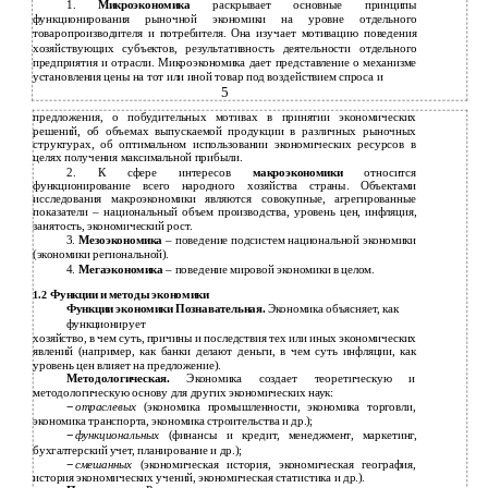
1.
Микроэкономика
раскрывает основные принципы
функционирования рыночной экономики на уровне отдельного
товаропроизводителя и потребителя. Она изучает мотивацию поведения
хозяйствующих субъектов, результативность деятельности отдельного
предприятия и отрасли. Микроэкономика дает представление о механизме
установления цены на тот или иной товар под воздействием спроса и
5
предложения, о побудительных мотивах в принятии экономических
решений, об объемах выпускаемой продукции в различных рыночных
структурах, об оптимальном использовании экономических ресурсов в
целях получения максимальной прибыли.
2. К сфере интересов
макроэкономики
относится
функционирование всего народного хозяйства страны. Объектами
исследования макроэкономики являются совокупные, агрегированные
показатели – национальный объем производства, уровень цен, инфляция,
занятость, экономический рост.
3.
Мезоэкономика
– поведение подсистем национальной экономики
(экономики региональной).
4.
Мегаэкономика
– поведение мировой экономики в целом.
Функции и методы экономики
1.2
Функции экономики Познавательная.
Экономика объясняет, как
функционирует
хозяйство, в чем суть, причины и последствия тех или иных экономических
явлений (например, как банки делают деньги, в чем суть инфляции, как
уровень цен влияет на предложение).
Методологическая.
Экономика создает теоретическую и
методологическую основу для других экономических наук:
−
отраслевых
(экономика промышленности, экономика торговли,
экономика транспорта, экономика строительства и др.);
−
функциональных
(финансы и кредит, менеджмент, маркетинг,
бухгалтерский учет, планирование и др.);
−
смешанных
(экономическая история, экономическая география,
история экономических учений, экономическая статистика и др.).