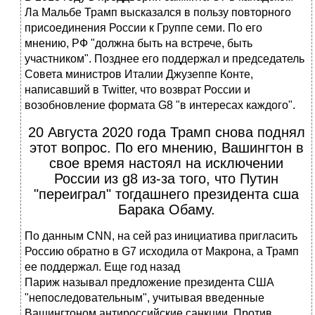
Ла Мальбе Трамп высказался в пользу повторного
присоединения России к Группе семи. По его
мнению, РФ "должна быть на встрече, быть
участником". Позднее его поддержал и председатель
Совета министров Италии Джузеппе Конте,
написавший в Twitter, что возврат России и
возобновление формата G8 "в интересах каждого".
20 Августа 2020 года Трамп снова поднял
этот вопрос. По его мнению, Вашингтон в
свое время настоял на исключении
России из g8 из-за того, что Путин
"переиграл" тогдашнего президента сша
Барака Обаму.
По данным CNN, на сей раз инициатива пригласить
Россию обратно в G7 исходила от Макрона, а Трамп
ее поддержал. Еще год назад
Париж называл предложение президента США
"непоследовательным", учитывая введенные
Вашингтоном антироссийские санкции. Против