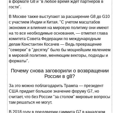
в формате G8 и "в любое время ждет партнеров в
гости".
В Москве также выступают за расширение G8 до G10
с участием Индии и Китая. "С учетом масштабов
экономик и влияния на мировую политику они имеют
на то все необходимые основания, — отметил глава
комитета Совета Федерации по международным
делам Константин Косачев — Ведь превращение
"семерки" в "десятку" было бы мощнейшим явлением
в мировой политике, меняющим векторы, подходы и
форматы".
Почему снова заговорили о возвращении
России в g8?
За это можно поблагодарить Трампа — президент
США придает большое значение форуму G7, но
считает, что без России "за столом" мировые вопросы
там решаться не могут.
В 2018 году в преддверии саммита G7 в канадском