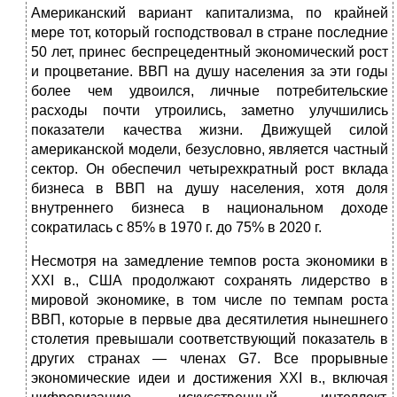
Американский вариант капитализма, по крайней
мере тот, который господствовал в стране последние
50 лет, принес беспрецедентный экономический рост
и процветание. ВВП на душу населения за эти годы
более чем удвоился, личные потребительские
расходы почти утроились, заметно улучшились
показатели качества жизни. Движущей силой
американской модели, безусловно, является частный
сектор. Он обеспечил четырехкратный рост вклада
бизнеса в ВВП на душу населения, хотя доля
внутреннего бизнеса в национальном доходе
сократилась с 85% в 1970 г. до 75% в 2020 г.
Несмотря на замедление темпов роста экономики в
ХХI в., США продолжают сохранять лидерство в
мировой экономике, в том числе по темпам роста
ВВП, которые в первые два десятилетия нынешнего
столетия превышали соответствующий показатель в
других странах — членах G7. Все прорывные
экономические идеи и достижения ХХI в., включая