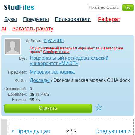
Вузы
Предметы
Пользователи
Реферат
AI
Заказать работу
olya2000
Добавил:
Опубликованный материал нарушает ваши авторские
права?
Сообщите нам.
Национальный исследовательский
Вуз:
университет «МИЭТ»
Мировая экономика
Предмет:
Доклады
/ Экономическая модель США
.docx
Файл:
Скачиваний:
0
Добавлен:
05.11.2025
Размер:
35 Кб
☆
Скачать
< Предыдущая
2 / 3
Следующая >