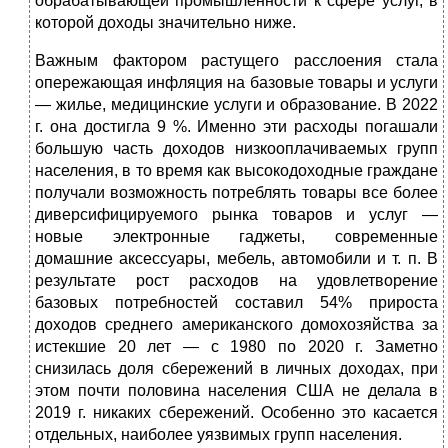
обрабатывающей промышленности к сфере услуг, в
которой доходы значительно ниже.
Важным фактором растущего расслоения стала
опережающая инфляция на базовые товары и услуги
— жилье, медицинские услуги и образование. В 2022
г. она достигла 9 %. Именно эти расходы погашали
большую часть доходов низкооплачиваемых групп
населения, в то время как высокодоходные граждане
получали возможность потреблять товары все более
диверсифицируемого рынка товаров и услуг —
новые электронные гаджеты, современные
домашние аксессуары, мебель, автомобили и т. п. В
результате рост расходов на удовлетворение
базовых потребностей составил 54% прироста
доходов среднего американского домохозяйства за
истекшие 20 лет — с 1980 по 2020 г. Заметно
снизилась доля сбережений в личных доходах, при
этом почти половина населения США не делала в
2019 г. никаких сбережений. Особенно это касается
отдельных, наиболее уязвимых групп населения.