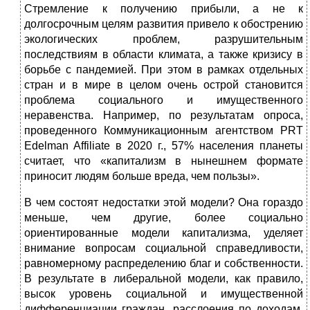
Стремление к получению прибыли, а не к
долгосрочным целям развития привело к обострению
экологических проблем, разрушительным
последствиям в области климата, а также кризису в
борьбе с пандемией. При этом в рамках отдельных
стран и в мире в целом очень острой становится
проблема социального и имущественного
неравенства. Например, по результатам опроса,
проведенного Коммуникационным агентством PRT
Edelman Affiliate в 2020 г., 57% населения планеты
считает, что «капитализм в нынешнем формате
приносит людям больше вреда, чем пользы».
В чем состоят недостатки этой модели? Она гораздо
меньше, чем другие, более социально
ориентированные модели капитализма, уделяет
внимание вопросам социальной справедливости,
равномерному распределению благ и собственности.
В результате в либеральной модели, как правило,
высок уровень социальной и имущественной
дифференциации граждан, расслоения по доходам,