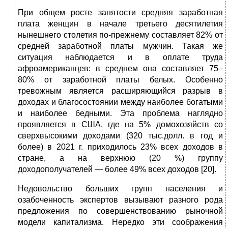
При общем росте занятости средняя заработная
плата женщин в начале третьего десятилетия
нынешнего столетия по-прежнему составляет 82% от
средней заработной платы мужчин. Такая же
ситуация наблюдается и в оплате труда
афроамериканцев: в среднем она составляет 75–
80% от заработной платы белых. Особенно
тревожным является расширяющийся разрыв в
доходах и благосостоянии между наиболее богатыми
и наиболее бедными. Эта проблема наглядно
проявляется в США, где на 5% домохозяйств со
сверхвысокими доходами (320 тыс.долл. в год и
более) в 2021 г. приходилось 23% всех доходов в
стране, а на верхнюю (20 %) группу
доходополучателей — более 49% всех доходов [20].
Недовольство больших групп населения и
озабоченность экспертов вызывают разного рода
предложения по совершенствованию рыночной
модели капитализма. Нередко эти соображения