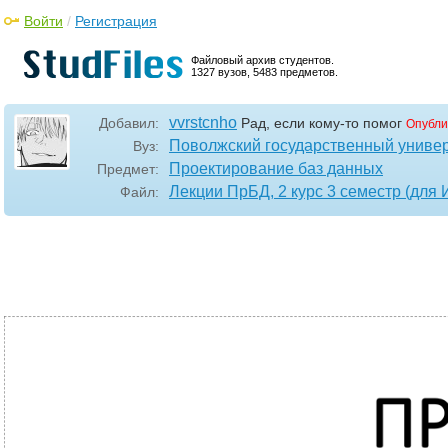
Войти
/
Регистрация
Файловый архив студентов.
1327 вузов, 5483 предметов.
vvrstcnho
Добавил:
Рад, если кому-то помог
Опубли
Поволжский государственный универ
Вуз:
Проектирование баз данных
Предмет:
Лекции ПрБД, 2 курс 3 семестр (для И
Файл: