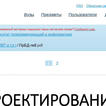
FAQ
Обратная св
Вузы
Предметы
Пользователи
кованный материал нарушает ваши авторские права?
Сообщите нам.
ситет телекоммуникаций и информатики
ВТ и т.п.)
/ ПрБД-лк8
.pdf
1
2