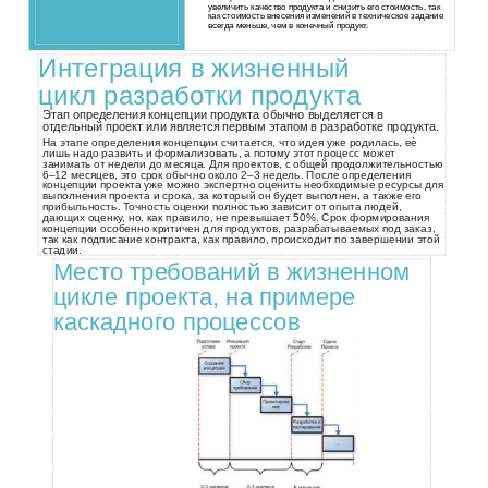
увеличить качество продукта и снизить его стоимость, так
как стоимость внесения изменений в техническое задание
всегда меньше, чем в конечный продукт.
Интеграция в жизненный
цикл разработки продукта
Этап определения концепции продукта обычно выделяется в
отдельный проект или является первым этапом в разработке продукта.
На этапе определения концепции считается, что идея уже родилась, еѐ
лишь надо развить и формализовать, а потому этот процесс может
занимать от недели до месяца. Для проектов, с общей продолжительностью
6–12 месяцев, это срок обычно около 2–3 недель. После определения
концепции проекта уже можно экспертно оценить необходимые ресурсы для
выполнения проекта и срока, за который он будет выполнен, а также его
прибыльность. Точность оценки полностью зависит от опыта людей,
дающих оценку, но, как правило, не превышает 50%. Срок формирования
концепции особенно критичен для продуктов, разрабатываемых под заказ,
так как подписание контракта, как правило, происходит по завершении этой
стадии.
Место требований в жизненном
цикле проекта, на примере
каскадного процессов