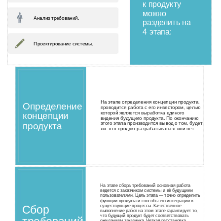
к продукту
можно
Анализ требований.
разделить на
4 этапа:
Проектирование системы.
На этапе определения концепции продукта,
Определение
проводится работа с его инвестором, целью
которой является выработка единого
концепции
видения будущего продукта. По окончанию
продукта
этого этапа производится вывод о том, будет
ли этот продукт разрабатываться или нет.
На этапе сбора требований основная работа
ведется с заказчиком системы и еѐ будущими
пользователями. Цель этапа — точно определить
функции продукта и способы его интеграции в
существующие процессы. Качественное
Сбор
выполнение работ на этом этапе гарантирует то,
что будущий продукт будет соответствовать
ожиданиям заказчика. Четкая расстановка