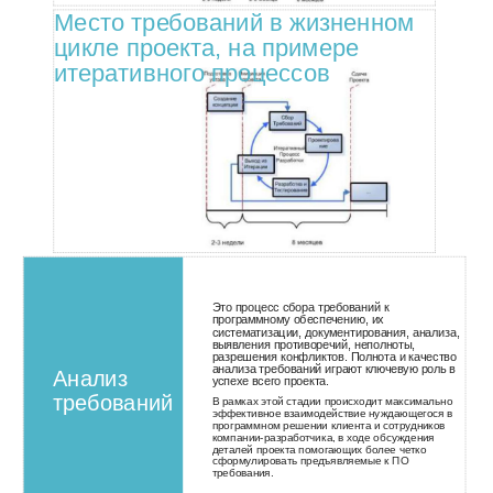
Место требований в жизненном
цикле проекта, на примере
итеративного процессов
Это процесс сбора требований к
программному обеспечению, их
систематизации, документирования, анализа,
выявления противоречий, неполноты,
разрешения конфликтов. Полнота и качество
анализа требований играют ключевую роль в
Анализ
успехе всего проекта.
требований
В рамках этой стадии происходит максимально
эффективное взаимодействие нуждающегося в
программном решении клиента и сотрудников
компании-разработчика, в ходе обсуждения
деталей проекта помогающих более четко
сформулировать предъявляемые к ПО
требования.