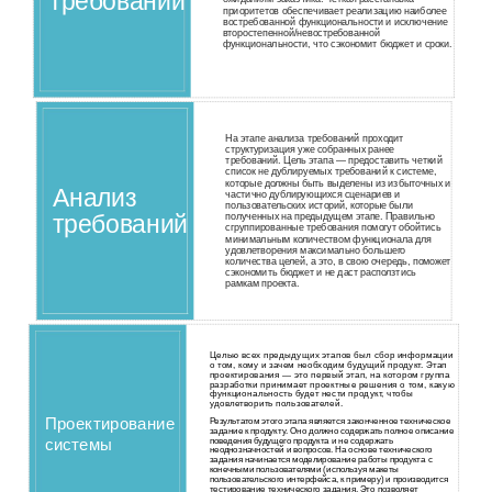
требований
приоритетов обеспечивает реализацию наиболее
востребованной функциональности и исключение
второстепенной/невостребованной
функциональности, что сэкономит бюджет и сроки.
На этапе анализа требований проходит
структуризация уже собранных ранее
требований. Цель этапа — предоставить четкий
список не дублируемых требований к системе,
которые должны быть выделены из избыточных и
Анализ
частично дублирующихся сценариев и
пользовательских историй, которые были
требований
полученных на предыдущем этапе. Правильно
сгруппированные требования помогут обойтись
минимальным количеством функционала для
удовлетворения максимально большего
количества целей, а это, в свою очередь, поможет
сэкономить бюджет и не даст расползтись
рамкам проекта.
Целью всех предыдущих этапов был сбор информации
о том, кому и зачем необходим будущий продукт. Этап
проектирования — это первый этап, на котором группа
разработки принимает проектные решения о том, какую
функциональность будет нести продукт, чтобы
удовлетворить пользователей.
Проектирование
Результатом этого этапа является законченное техническое
задание к продукту. Оно должно содержать полное описание
системы
поведения будущего продукта и не содержать
неоднозначностей и вопросов. На основе технического
задания начинается моделирование работы продукта с
конечными пользователями (используя макеты
пользовательского интерфейса, к примеру) и производится
тестирование технического задания. Это позволяет