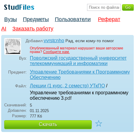
Вузы
Предметы
Пользователи
Реферат
AI
Заказать работу
vvrstcnho
Добавил:
Рад, если кому-то помог
Опубликованный материал нарушает ваши авторские
права?
Сообщите нам.
Поволжский государственный университет
Вуз:
телекоммуникаций и информатики
Управление Требованиями к Программному
Предмет:
Обеспечению
Лекции (1 курс, 2 семестр) УТкПО
/
Файл:
Управление требованиями к программному
обеспечению 3
.pdf
Скачиваний:
5
Добавлен:
01.11.2025
Размер:
777 Кб
☆
Скачать