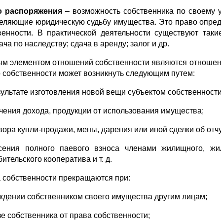
о распоряжения
– возможность собственника по своему 
еляющие юридическую судьбу имущества. Это право опред
венности. В практической деятельности существуют так
ча по наследству; сдача в аренду; залог и др.
м элементом отношений собственности являются отношени
 собственности может возникнуть следующим путем:
езультате изготовления новой вещи субъектом собственности
учения дохода, продукции от использования имущества;
овора купли-продажи, мены, дарения или иной сделки об от
сения полного паевого взноса членами жилищного, жил
ительского кооператива и т. д.
 собственности прекращаются при:
уждении собственником своего имущества другим лицам;
зе собственника от права собственности;