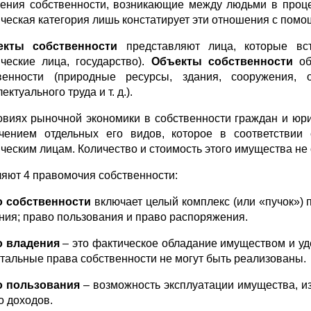
ения собственности, возникающие между людьми в проце
ческая категория лишь констатирует эти отношения с помо
екты собственности
представляют лица, которые вс
ческие лица, государство).
Объекты собственности
о
венности (природные ресурсы, здания, сооружения, о
ектуального труда и т. д.).
овиях рыночной экономики в собственности граждан и юр
чением отдельных его видов, которое в соответствии
ческим лицам. Количество и стоимость этого имущества не
яют 4 правомочия собственности:
о собственности
включает целый комплекс (или «пучок»)
ния; право пользования и право распоряжения.
о владения
– это фактическое обладание имуществом и уд
стальные права собственности не могут быть реализованы.
о пользования
– возможность эксплуатации имущества, из
о доходов.