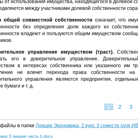
ы от использования имущества, находящегося в долевой со
еделяются между участниками долевой собственности сораз
о общей совместной собственности
означает, что им
венности без определения доли каждого из собственни
венности владеют и пользуются общим имуществом сообща
ников.
рительное управление имуществом (траст).
Собстве
ать его в доверительное управление. Доверительн
ством в интересах собственника или указанного им тр
ление не влечет перехода права собственности на
ительного управления являются предприятия, отдельны
 бумаги и т. д.
1
2
3
 файлы в папке
Лекции Экономика, 2 курс 3 семестр (для ИВТ
ика 3 лекция часть 1.docx