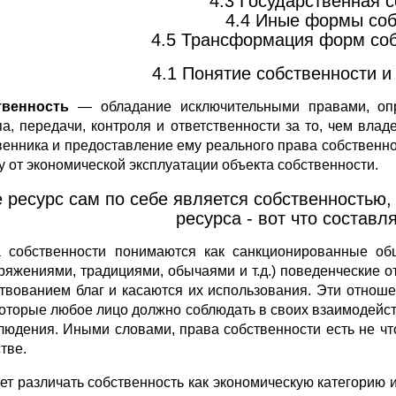
4.3 Государственная с
4.4 Иные формы соб
4.5 Трансформация форм соб
4.1 Понятие собственности и
твенность
— обладание исключительными правами, оп
па, передачи, контроля и ответственности за то, чем вл
венника и предоставление ему реального права собственнос
у от экономической эксплуатации объекта собственности.
 ресурс сам по себе является собственностью,
ресурса - вот что составл
 собственности понимаются как санкционированные общ
ряжениями, традициями, обычаями и т.д.) поведенческие 
твованием благ и касаются их использования. Эти отнош
 которые любое лицо должно соблюдать в своих взаимодейст
людения. Иными словами, права собственности есть не чт
тве.
ет различать собственность как экономическую категорию