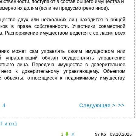
бственности, поступают в состав общего имущества и
мерно их долям (если не предусмотрено иное).
ущество двух или нескольких лиц находится в общей
ков в праве собственности. Участники совместной
. Распоряжение имуществом ведется с согласия всех
нник может сам управлять своим имуществом или
ый управляющий обязан осуществлять управление
етьего лица. Передача имущества в доверительное
 него к доверительному управляющему. Объектом
е объекты, относящиеся к недвижимому имуществу,
4
Следующая >
>>
 и т.п.)
1
97 Кб
09.10.2025
#