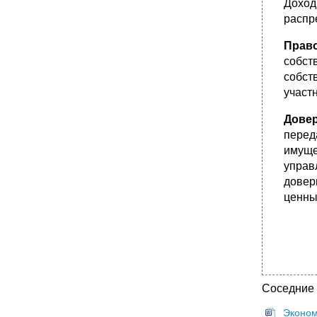
Доход
распр
Прав
собст
собст
участ
Дове
перед
имуще
управ
довер
ценные
Соседние
Эконом