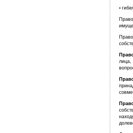
• гиб
Право
имуще
Право
собст
Право
лица,
вопро
Прав
прина
совме
Прав
собст
наход
долев