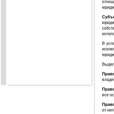
отнош
юриди
Субъ
юриди
собст
интелл
В усл
исклю
юриди
Выдел
Прав
владе
Прав
все о
Прав
от нег