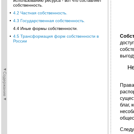
использованию ресурса - вот что составляет
собственность.
•
4.2 Частная собственность.
•
4.3 Государственная собственность.
4.4 Иные формы собственности.
Собс
•
4.5 Трансформация форм собственности в
России
досту
собст
выгод
Не
◄Содержание◄
Права
распо
сущес
благ,
несоб
общес
Следу