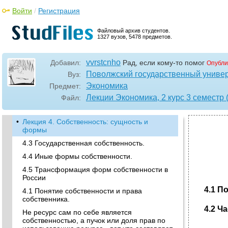
Войти
/
Регистрация
Файловый архив студентов.
1327 вузов, 5478 предметов.
vvrstcnho
Добавил:
Рад, если кому-то помог
Опубли
Поволжский государственный универ
Вуз:
Экономика
Предмет:
Лекции Экономика, 2 курс 3 семестр (
Файл:
•
Лекция 4. Собственность: сущность и
формы
4.3 Государственная собственность.
4.4 Иные формы собственности.
4.5 Трансформация форм собственности в
России
4.1 П
4.1 Понятие собственности и права
собственника.
4.2 Ч
Не ресурс сам по себе является
собственностью, а пучок или доля прав по