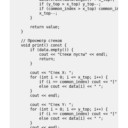
            if (y_top > x_top) y_top--;

            if (common_index > x_top) common_index-
            x_top--;

        }

        return value;

    }

    // Просмотр стеков

    void print() const {

        if (data.empty()) {

            cout << "Стеки пусты" << endl;

            return;

        }

        cout << "Стек X: ";

        for (int i = 0; i <= x_top; i++) {

            if (i == common_index) cout << "[" << d
            else cout << data[i] << " ";

        }

        cout << endl;

        cout << "Стек Y: ";

        for (int i = 0; i <= y_top; i++) {

            if (i == common_index) cout << "[" << d
            else cout << data[i] << " ";

        }

        cout << endl;
