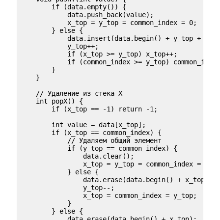
        if (data.empty()) {

            data.push_back(value);

            x_top = y_top = common_index = 0;

        } else {

            data.insert(data.begin() + y_top + 1, v
            y_top++;

            if (x_top >= y_top) x_top++;

            if (common_index >= y_top) common_index
        }

    }

    // Удаление из стека X

    int popX() {

        if (x_top == -1) return -1;

        int value = data[x_top];

        if (x_top == common_index) {

            // Удаляем общий элемент

            if (y_top == common_index) {

                data.clear();

                x_top = y_top = common_index = -1;

            } else {

                data.erase(data.begin() + x_top);

                y_top--;

                x_top = common_index = y_top;

            }

        } else {

            data.erase(data.begin() + x_top);
