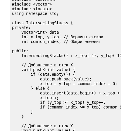
#include <vector>

#include <locale>

using namespace std;

class IntersectingStacks {

private:

    vector<int> data;

    int x_top, y_top; // Вершины стеков

    int common_index; // Общий элемент

public:

    IntersectingStacks() : x_top(-1), y_top(-1), co
    // Добавление в стек X

    void pushX(int value) {

        if (data.empty()) {

            data.push_back(value);

            x_top = y_top = common_index = 0;

        } else {

            data.insert(data.begin() + x_top + 1, v
            x_top++;

            if (y_top >= x_top) y_top++;

            if (common_index >= x_top) common_index
        }

    }

    // Добавление в стек Y

    void pushY(int value) {
