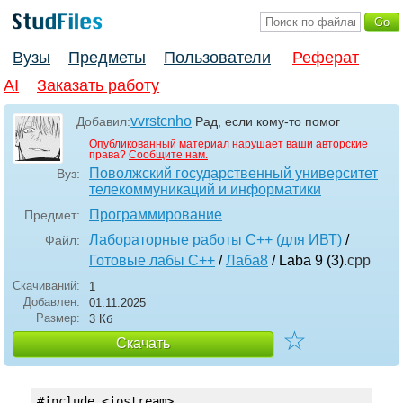
Вузы
Предметы
Пользователи
Реферат
AI
Заказать работу
vvrstcnho
Добавил:
Рад, если кому-то помог
Опубликованный материал нарушает ваши авторские
права?
Сообщите нам.
Поволжский государственный университет
Вуз:
телекоммуникаций и информатики
Программирование
Предмет:
Лабораторные работы С++ (для ИВТ)
/
Файл:
Готовые лабы С++
/
Лаба8
/ Laba 9 (3)
.cpp
Скачиваний:
1
Добавлен:
01.11.2025
Размер:
3 Кб
☆
Скачать
#include <iostream>
