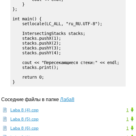
    }

};

int main() {

    setlocale(LC_ALL, "ru_RU.UTF-8");

    IntersectingStacks stacks;

    stacks.pushX(1);

    stacks.pushX(2);

    stacks.pushY(3);

    stacks.pushY(4);

    cout << "Пересекающиеся стеки:" << endl;

    stacks.print();

    return 0;

}
Соседние файлы в папке
Лаба8
Laba 8 (4).cpp
1
Laba 8 (5).cpp
1
Laba 8 (6).cpp
1