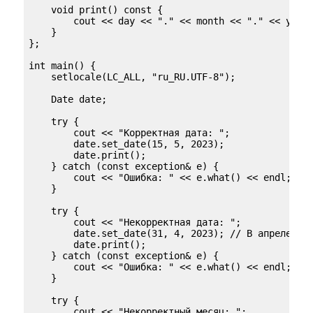
    void print() const {

        cout << day << "." << month << "." << year 
    }

};

int main() {

    setlocale(LC_ALL, "ru_RU.UTF-8");

    Date date;

    try {

        cout << "Корректная дата: ";

        date.set_date(15, 5, 2023);

        date.print();

    } catch (const exception& e) {

        cout << "Ошибка: " << e.what() << endl;

    }

    try {

        cout << "Некорректная дата: ";

        date.set_date(31, 4, 2023); // В апреле 30 
        date.print();

    } catch (const exception& e) {

        cout << "Ошибка: " << e.what() << endl;

    }

    try {

        cout << "Некорректный месяц: ";
