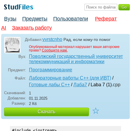
Вузы
Предметы
Пользователи
Реферат
AI
Заказать работу
vvrstcnho
Добавил:
Рад, если кому-то помог
Опубликованный материал нарушает ваши авторские
права?
Сообщите нам.
Поволжский государственный университет
Вуз:
телекоммуникаций и информатики
Программирование
Предмет:
Лабораторные работы С++ (для ИВТ)
/
Файл:
Готовые лабы С++
/
Лаба7
/ Laba 7 (1)
.cpp
Скачиваний:
1
Добавлен:
01.11.2025
Размер:
2 Кб
☆
Скачать
#include <iostream>
