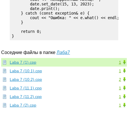
        date.set_date(15, 13, 2023);

        date.print();

    } catch (const exception& e) {

        cout << "Ошибка: " << e.what() << endl;

    }

    return 0;

}
Соседние файлы в папке
Лаба7
Laba 7 (1).cpp
1
Laba 7 (10.1).cpp
1
Laba 7 (10.2).cpp
2
Laba 7 (11.1).cpp
1
Laba 7 (11.2).cpp
1
Laba 7 (2).cpp
1