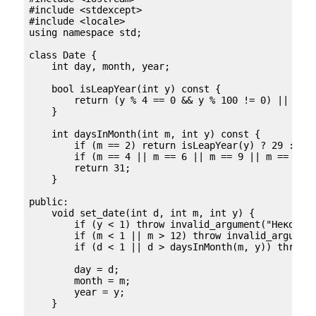
#include <stdexcept>

#include <locale>

using namespace std;

class Date {

    int day, month, year;

    bool isLeapYear(int y) const {

        return (y % 4 == 0 && y % 100 != 0) || (y %
    }

    int daysInMonth(int m, int y) const {

        if (m == 2) return isLeapYear(y) ? 29 : 28;
        if (m == 4 || m == 6 || m == 9 || m == 11) 
        return 31;

    }

public:

    void set_date(int d, int m, int y) {

        if (y < 1) throw invalid_argument("Некоррек
        if (m < 1 || m > 12) throw invalid_argument
        if (d < 1 || d > daysInMonth(m, y)) throw i
        day = d;

        month = m;

        year = y;

    }
