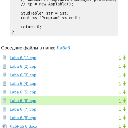
    // tp = new AspTable();

    StudTable* str = &st;

    cout << "Program" << endl;

    return 0;

}
Соседние файлы в папке
Лаба6
Laba 6 (1).cpp
1
Laba 6 (2).cpp
1
Laba 6 (3).cpp
1
Laba 6 (4).cpp
1
Laba 6 (5).cpp
1
Laba 6 (6).cpp
1
Laba 6 (7).cpp
1
Laba 6 (8).cpp
1
ЛабРаб 6.docx
1