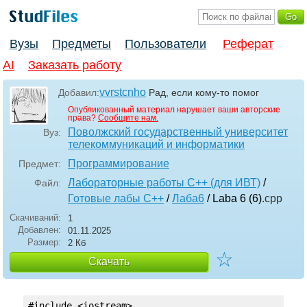
Вузы
Предметы
Пользователи
Реферат
AI
Заказать работу
vvrstcnho
Добавил:
Рад, если кому-то помог
Опубликованный материал нарушает ваши авторские
права?
Сообщите нам.
Поволжский государственный университет
Вуз:
телекоммуникаций и информатики
Программирование
Предмет:
Лабораторные работы С++ (для ИВТ)
/
Файл:
Готовые лабы С++
/
Лаба6
/ Laba 6 (6)
.cpp
Скачиваний:
1
Добавлен:
01.11.2025
Размер:
2 Кб
☆
Скачать
#include <iostream>
