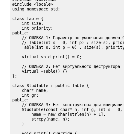
#include <locale>

using namespace std;

class Table {

    int size; 

    int priority;

public:

    // ОШИБКА 1: Параметр по умолчанию должен быть 
    // Table(int s = 0, int p) : size(s), priority(
    Table(int s, int p = 0) : size(s), priority(p) 
    virtual void print() = 0;

    // ОШИБКА 2: Нет виртуального деструктора

    virtual ~Table() {}

};

class StudTable : public Table {

    char* name;

    int gr;

public:

    // ОШИБКА 3: Нет конструктора для инициализации
    StudTable(const char* n, int g, int s = 0, int 
        name = new char[strlen(n) + 1];

        strcpy(name, n);

    }

    void print() override { 
