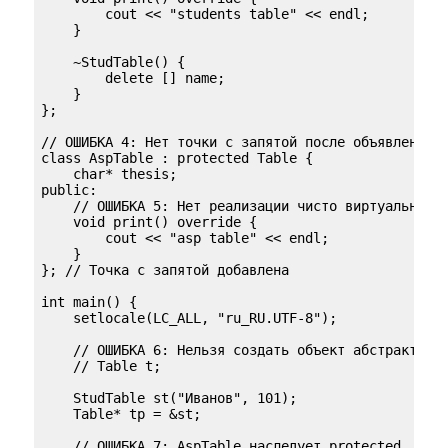
        cout << "students table" << endl; 

    }

    ~StudTable() { 

        delete [] name; 

    }

};

// ОШИБКА 4: Нет точки с запятой после объявления к
class AspTable : protected Table { 

    char* thesis; 

public:

    // ОШИБКА 5: Нет реализации чисто виртуальной ф
    void print() override {

        cout << "asp table" << endl;

    }

}; // Точка с запятой добавлена

int main() {

    setlocale(LC_ALL, "ru_RU.UTF-8");

    // ОШИБКА 6: Нельзя создать объект абстрактного
    // Table t;

    StudTable st("Иванов", 101);

    Table* tp = &st;

    // ОШИБКА 7: AspTable наследует protected, нель