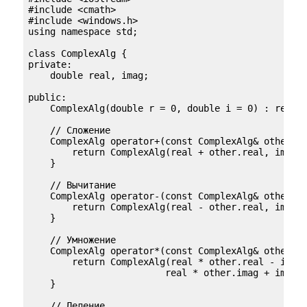
#include <cmath>

#include <windows.h>

using namespace std;

class ComplexAlg {

private:

    double real, imag;

public:

    ComplexAlg(double r = 0, double i = 0) : real(r
    // Сложение

    ComplexAlg operator+(const ComplexAlg& other) c
        return ComplexAlg(real + other.real, imag +
    }

    // Вычитание

    ComplexAlg operator-(const ComplexAlg& other) c
        return ComplexAlg(real - other.real, imag -
    }

    // Умножение

    ComplexAlg operator*(const ComplexAlg& other) c
        return ComplexAlg(real * other.real - imag 
                         real * other.imag + imag *
    }

    // Деление
