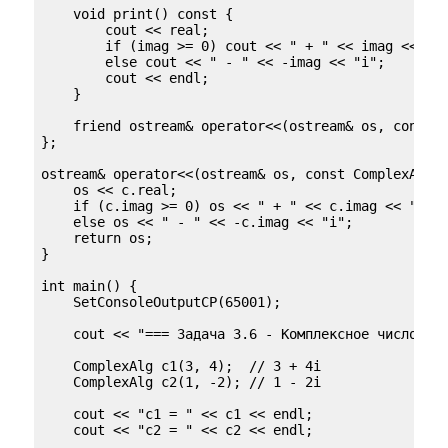
    void print() const {

        cout << real;

        if (imag >= 0) cout << " + " << imag << "i"
        else cout << " - " << -imag << "i";

        cout << endl;

    }

    friend ostream& operator<<(ostream& os, const C
};

ostream& operator<<(ostream& os, const ComplexAlg& 
    os << c.real;

    if (c.imag >= 0) os << " + " << c.imag << "i";

    else os << " - " << -c.imag << "i";

    return os;

}

int main() {

    SetConsoleOutputCP(65001);

    cout << "=== Задача 3.6 - Комплексное число (ал
    ComplexAlg c1(3, 4);  // 3 + 4i

    ComplexAlg c2(1, -2); // 1 - 2i

    cout << "c1 = " << c1 << endl;

    cout << "c2 = " << c2 << endl;
