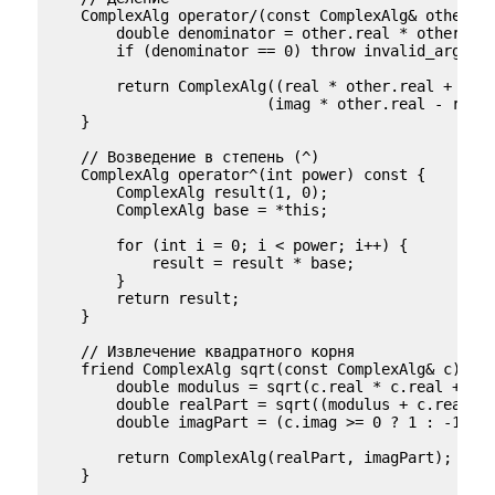
    ComplexAlg operator/(const ComplexAlg& other) c
        double denominator = other.real * other.rea
        if (denominator == 0) throw invalid_argumen
        return ComplexAlg((real * other.real + imag
                         (imag * other.real - real 
    }

    // Возведение в степень (^)

    ComplexAlg operator^(int power) const {

        ComplexAlg result(1, 0);

        ComplexAlg base = *this;

        for (int i = 0; i < power; i++) {

            result = result * base;

        }

        return result;

    }

    // Извлечение квадратного корня

    friend ComplexAlg sqrt(const ComplexAlg& c) {

        double modulus = sqrt(c.real * c.real + c.i
        double realPart = sqrt((modulus + c.real) /
        double imagPart = (c.imag >= 0 ? 1 : -1) * 
        return ComplexAlg(realPart, imagPart);

    }
