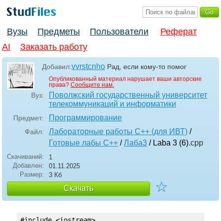
Вузы
Предметы
Пользователи
Реферат
AI
Заказать работу
vvrstcnho
Добавил:
Рад, если кому-то помог
Опубликованный материал нарушает ваши авторские
права?
Сообщите нам.
Поволжский государственный университет
Вуз:
телекоммуникаций и информатики
Программирование
Предмет:
Лабораторные работы С++ (для ИВТ)
/
Файл:
Готовые лабы С++
/
Лаба3
/ Laba 3 (6)
.cpp
Скачиваний:
1
Добавлен:
01.11.2025
Размер:
3 Кб
☆
Скачать
#include <iostream>
