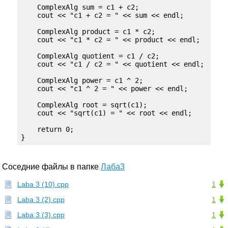
    ComplexAlg sum = c1 + c2;

    cout << "c1 + c2 = " << sum << endl;

    ComplexAlg product = c1 * c2;

    cout << "c1 * c2 = " << product << endl;

    ComplexAlg quotient = c1 / c2;

    cout << "c1 / c2 = " << quotient << endl;

    ComplexAlg power = c1 ^ 2;

    cout << "c1 ^ 2 = " << power << endl;

    ComplexAlg root = sqrt(c1);

    cout << "sqrt(c1) = " << root << endl;

    return 0;

}
Соседние файлы в папке
Лаба3
Laba 3 (10).cpp
1
Laba 3 (2).cpp
1
Laba 3 (3).cpp
1