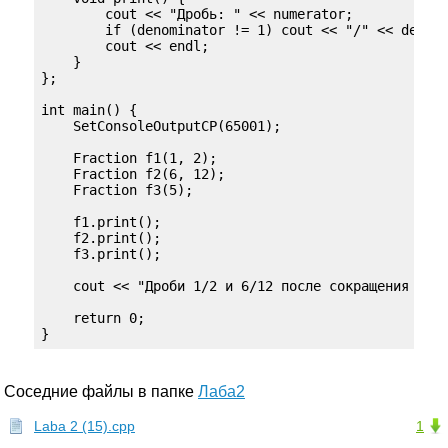
        cout << "Дробь: " << numerator;

        if (denominator != 1) cout << "/" << denomi
        cout << endl;

    }

};

int main() {

    SetConsoleOutputCP(65001);

    Fraction f1(1, 2);

    Fraction f2(6, 12);

    Fraction f3(5);

    f1.print();

    f2.print();

    f3.print();

    cout << "Дроби 1/2 и 6/12 после сокращения стал
    return 0;

}
Соседние файлы в папке
Лаба2
Laba 2 (15).cpp
1