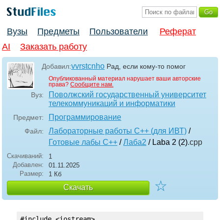
Вузы
Предметы
Пользователи
Реферат
AI
Заказать работу
vvrstcnho
Добавил:
Рад, если кому-то помог
Опубликованный материал нарушает ваши авторские
права?
Сообщите нам.
Поволжский государственный университет
Вуз:
телекоммуникаций и информатики
Программирование
Предмет:
Лабораторные работы С++ (для ИВТ)
/
Файл:
Готовые лабы С++
/
Лаба2
/ Laba 2 (2)
.cpp
Скачиваний:
1
Добавлен:
01.11.2025
Размер:
1 Кб
☆
Скачать
#include <iostream>
