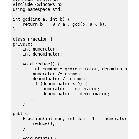
#include <windows.h>

using namespace std;

int gcd(int a, int b) {

    return b == 0 ? a : gcd(b, a % b);

}

class Fraction {

private:

    int numerator;

    int denominator;

    void reduce() {

        int common = gcd(numerator, denominator);

        numerator /= common;

        denominator /= common;

        if (denominator < 0) {

            numerator = -numerator;

            denominator = -denominator;

        }

    }

public:

    Fraction(int num, int den = 1) : numerator(num)
        reduce();

    }

    void print() {
