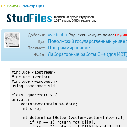
Войти
/
Регистрация
Файловый архив студентов.
1327 вузов, 5483 предметов.
vvrstcnho
Добавил:
Рад, если кому-то помог
Опубли
Поволжский государственный универ
Вуз:
Программирование
Предмет:
Лабораторные работы С++ (для ИВТ
Файл:
#include <iostream>

#include <vector>

#include <windows.h>

using namespace std;

class SquareMatrix {

private:

    vector<vector<int>> data;

    int size;

    int determinantHelper(vector<vector<int>> mat, 
        if (n == 1) return mat[0][0];

        if (n == 2) return mat[0][0] * mat[1][1] - 