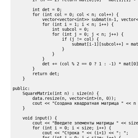
        int det = 0;

        for (int col = 0; col < n; col++) {

            vector<vector<int>> submat(n-1, vector<
            for (int i = 1; i < n; i++) {

                int subcol = 0;

                for (int j = 0; j < n; j++) {

                    if (j != col) {

                        submat[i-1][subcol++] = mat
                    }

                }

            }

            det += (col % 2 == 0 ? 1 : -1) * mat[0]
        }

        return det;

    }

public:

    SquareMatrix(int n) : size(n) {

        data.resize(n, vector<int>(n, 0));

        cout << "Создана квадратная матрица " << n 
    }

    void input() {

        cout << "Введите элементы матрицы " << size
        for (int i = 0; i < size; i++) {

            cout << "Строка " << (i+1) << ": ";

            for (int j = 0; j < size; j++) {
