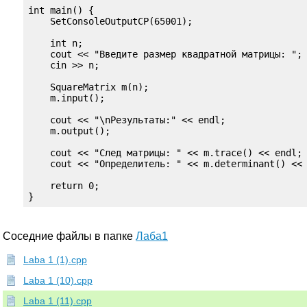
int main() {

    SetConsoleOutputCP(65001);

    int n;

    cout << "Введите размер квадратной матрицы: ";

    cin >> n;

    SquareMatrix m(n);

    m.input();

    cout << "\nРезультаты:" << endl;

    m.output();

    cout << "След матрицы: " << m.trace() << endl;

    cout << "Определитель: " << m.determinant() << 
    return 0;

}
Соседние файлы в папке
Лаба1
Laba 1 (1).cpp
Laba 1 (10).cpp
Laba 1 (11).cpp