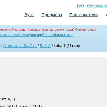
FAQ
Обратная св
Вузы
Предметы
Пользователи
кованный материал нарушает ваши авторские права?
Сообщите нам.
ситет телекоммуникаций и информатики
)
/
Готовые лабы С++
/
Лаба1
/ Laba 1 (11)
.cpp
int n) {

mat[0][1] * mat[1][0];
