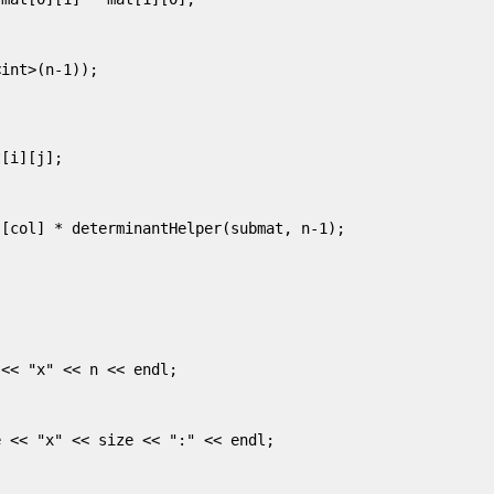
int>(n-1));

[i][j];

[col] * determinantHelper(submat, n-1);

<< "x" << n << endl;

 << "x" << size << ":" << endl;
