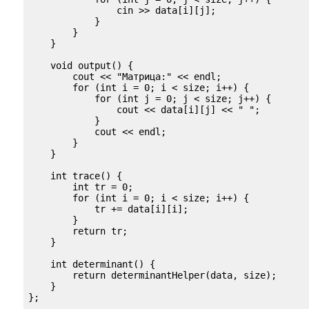
                cin >> data[i][j];

            }

        }

    }

    void output() {

        cout << "Матрица:" << endl;

        for (int i = 0; i < size; i++) {

            for (int j = 0; j < size; j++) {

                cout << data[i][j] << " ";

            }

            cout << endl;

        }

    }

    int trace() {

        int tr = 0;

        for (int i = 0; i < size; i++) {

            tr += data[i][i];

        }

        return tr;

    }

    int determinant() {

        return determinantHelper(data, size);

    }

};
