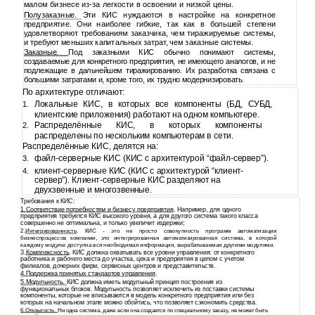
малом бизнесе из-за легкости в освоении и низкой цены.
Полузаказные. Эти КИС нуждаются в настройке на конкретное
предприятие. Они наиболее гибкие, так как в большей степени
удовлетворяют требованиям заказчика, чем тиражируемые системы,
и требуют меньших капитальных затрат, чем заказные системы.
Заказные.
Под заказными КИС обычно понимают системы,
создаваемые для конкретного предприятия, не имеющего аналогов, и не
подлежащие в дальнейшем тиражированию. Их разработка связана с
большими затратами и, кроме того, их трудно модернизировать.
По архитектуре отличают:
Локальные КИС, в которых все компоненты (БД, СУБД,
1.
клиентские приложения) работают на одном компьютере.
Распределённые КИС, в которых компоненты
2.
распределены по нескольким компьютерам в сети.
Распределённые КИС, делятся на:
файл-серверные
КИС (КИС с архитектурой “файл-сервер”).
3.
клиент-серверные
КИС (КИС с архитектурой “клиент-
4.
сервер”). Клиент-серверные КИС разделяют на
двухзвенные и многозвенные.
Требования к КИС:
1.Соответствие потребностям и бизнесу предприятия
. Например, для одного
предприятия требуется КИС высокого уровня, а для другого система такого класса
совершенно не оптимальна, и только увеличит издержки;
2.
Интегрированность
. КИС - это не просто совокупность программ автоматизации
бизнеспроцессов компании, это интегрированная автоматизированная система, в которой
каждому модулю доступна вся необходимая информация, вырабатываемая другими модулями.
3.
Комплексность
. КИС должна охватывать все уровни управления: от конкретного
работника и рабочего места до участка, цеха и предприятия в целом с учетом
филиалов, дочерних фирм, сервисных центров и представительств.
4.Поддержка принятых стандартов управления
.
5.Модульность.
КИС должна иметь модульный принцип построения из
функциональных блоков. Модульность позволяет исключить из поставки системы
компоненты, которые не вписываются в модель конкретного предприятия или без
которых на начальном этапе можно обойтись, что позволяет сэкономить средства.
6.Открытость.
Ни одна система, даже если она создается по специальному заказу, не может быть