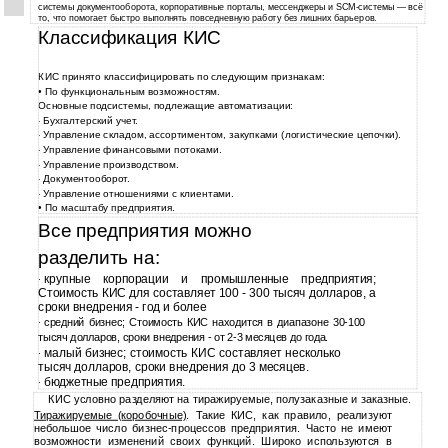
системы документооборота, корпоративные порталы, мессенджеры и SCM-системы — всё
то, что помогает быстро выполнять повседневную работу без лишних барьеров.
Классификация КИС
КИС принято классифицировать по следующим признакам:
• По функциональным возможностям.
Основные подсистемы, подлежащие автоматизации:
Бухгалтерский учет.
·
Управление складом, ассортиментом, закупками (логистические цепочки).
·
Управление финансовыми потоками.
·
Управление производством.
·
Документооборот.
·
Управление отношениями с клиентами.
·
• По масштабу предприятия.
Все предприятия можно
разделить на:
крупные корпорации и промышленные предприятия;
·
Стоимость КИС для составляет 100 - 300 тысяч долларов, а
сроки внедрения - год и более
средний бизнес; Стоимость КИС находится в диапазоне
30-100
·
тысяч долларов, сроки внедрения - от 2-3 месяцев до года.
малый бизнес; стоимость КИС составляет несколько
·
тысяч долларов, сроки внедрения до 3 месяцев.
бюджетные предприятия.
·
КИС условно разделяют на тиражируемые, полузаказные и заказные.
Тиражируемые (коробочные)
. Такие КИС, как правило, реализуют
небольшое число бизнес-процессов предприятия. Часто не имеют
возможности изменений своих функций. Широко используются в