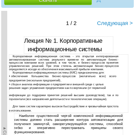
Скачать
1 / 2
Следующая >
Лекция № 1. Корпоративные
информационные системы
Корпоративная информационная система - это открытая интегрированная
автоматизированная система реального времени по автоматизации бизнес-
процессов компании всех уровней, в том числе, и бизнес-процессов принятия
управленческих решений. При этом степень автоматизации бизнес-процессов
определяется исходя из обеспечения максимальной прибыли компании.
Корпоративные информационные системы (КИС) предназначены для:
•
обеспечения большинства
бизнес-процессов (желательно всех) всего
предприятия (нескольких предприятий),
•
сбора и анализа информации о предприятии и внешней среде с целью
решения задач управления предприятием как по вертикали (от первичной
информации до поддержки принятия решений высшим руководством), так и по
горизонтали (все направления деятельности и технологические операции).
Для таких систем характерно высокое быстродействие и чрезвычайная простота
в использовании.
Наиболее существенной чертой комплексной информационной
системы должно стать расширение контура автоматизации для
получения замкнутой, саморегулирующейся системы, способной
гибко и оперативно перестраивать принципы своего
функционирования.