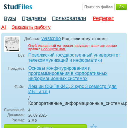
Вузы
Предметы
Пользователи
Реферат
AI
Заказать работу
vvrstcnho
Добавил:
Рад, если кому-то помог
Опубликованный материал нарушает ваши авторские
права?
Сообщите нам.
Поволжский государственный университет
Вуз:
телекоммуникаций и информатики
Основы конфигурирования и
Предмет:
программирования в корпоративных
информационных системах
Лекции ОКиПвКИС, 2 курс 3 семестр (для
Файл:
ИВТ и т.п.)
/
Корпоративные_информационные_системы
.p
Скачиваний:
4
Добавлен:
26.09.2025
Размер:
2 Мб
☆