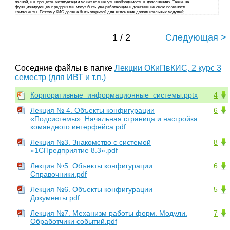
полной, и в процессе эксплуатации может возникнуть необходимость в дополнениях. Также на
функционирующем предприятии могут быть уже работающие и доказавшие свою полезность
компоненты. Поэтому КИС должна быть открытой для включения дополнительных модулей;
1 / 2
Следующая >
Соседние файлы в папке
Лекции ОКиПвКИС, 2 курс 3
семестр (для ИВТ и т.п.)
Корпоративные_информационные_системы.pptx
4
Лекция № 4. Объекты конфигурации
6
«Подсистемы». Начальная страница и настройка
командного интерфейса.pdf
Лекция №3. Знакомство с системой
8
«1СПредприятие 8.3».pdf
Лекция №5. Объекты конфигурации
6
Справочники.pdf
Лекция №6. Объекты конфигурации
5
Документы.pdf
Лекция №7. Механизм работы форм. Модули.
7
Обработчики событий.pdf