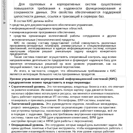
►Содержание►
Для групповых и корпоративных систем существенно
повышаются требования к надежности функционирования и
сохранности данных. Эти свойства обеспечиваются поддержкой
целостности данных, ссылок и транзакций в серверах баз.
В состав КИС должны войти:
• средства для документационного обеспечения управления,
• информационной поддержки предметных областей,
• коммуникационное программное обеспечение,
• средства организации коллективной работы сотрудников и другие
вспомогательные (технологические) продукты.
КИС по своему составу представляет собой совокупность различных
программно-аппаратных платформ, универсальных и специализированных
приложений, интегрированных в единую информационную систему, которая
наилучшим образом решает уникальную задачу каждого конкретного
предприятия.
Такая система помогает осуществлять оперативный контроль над всеми
направлениями деятельности предприятия и формирует надежную базу для
принятия оптимальных решений на всех уровнях управления, как на
текущий момент, так и в долгосрочной перспективе.
Из этого, в частности, следует, что обязательным требованием к КИС
является интеграция большого числа программных продуктов.
Уровни управления корпоративной информационной системой (КИС)
предприятием можно представить в виде пирамиды
:
•
Стратегический уровень
. Это топ-менеджеры, владельцы бизнеса и все, кто отвечает
за развитие компании. Им важно видеть полную картину: куда движется бизнес,
насколько эффективно используются ресурсы, как меняются ключевые показатели.
Здесь работают корпоративные ИТ-системы, которые помогают анализировать,
планировать и принимать решения: BI-платформы, ERP-системы, аналитика.
•
Тактический уровень
. Это руководители отделов, линейные менеджеры,
project- менеджеры. Они отвечают за реализацию стратегии на практике:
как устроены процессы, насколько эффективно работает команда, всё ли
в порядке с задачами. Здесь востребованы внутренние корпоративные
системы, такие как CRM (для управления клиентами), BPM (для
настройки процессов) и HRM (для работы с персоналом).
•
Операционный уровень
. Это сотрудники, которые каждый день выполняют задачи. Им
нужны удобные, понятные и быстрые инструменты, чтобы координироваться, работать с
документами и взаимодействовать с коллегами. На этом уровне хорошо работают