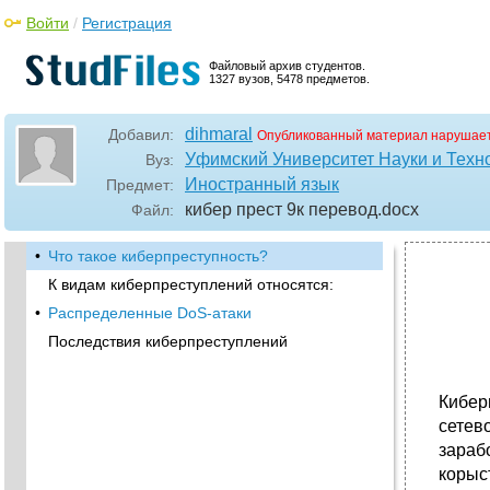
Войти
/
Регистрация
Файловый архив студентов.
1327 вузов, 5478 предметов.
dihmaral
Добавил:
Опубликованный материал нарушает
Уфимский Университет Науки и Техн
Вуз:
Иностранный язык
Предмет:
кибер прест 9к перевод
.docx
Файл:
•
Что такое киберпреступность?
К видам киберпреступлений относятся:
•
Распределенные DoS-атаки
Последствия киберпреступлений
Кибер
сетев
зараб
корыс