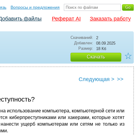
язь
Вопросы и предложения
Добавить файлы
Реферат AI
Заказать работу
Скачиваний:
2
Добавлен:
08.09.2025
Размер:
18 Кб
☆
Скачать
Следующая >
>>
еступность?
 на использование компьютера, компьютерной сети или
тся киберпреступниками или хакерами, которые хотят
я нанести ущерб компьютерам или сетям не только из
ыми.