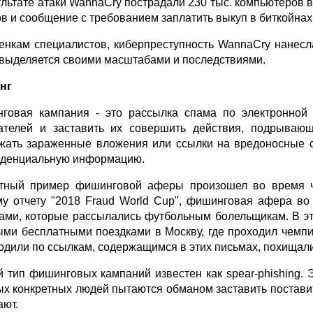
ультате атаки WannaCry пострадали 230 тыс. компьютеров в
в и сообщение с требованием заплатить выкуп в биткойнах,
енкам специалистов, киберпреступность WannaCry нанесл
 выделяется своими масштабами и последствиями.
нг
говая кампания - это рассылка спама по электронной
ателей и заставить их совершить действия, подрываю
жать зараженные вложения или ссылки на вредоносные са
денциальную информацию.
тный пример фишинговой аферы произошел во время че
у отчету "2018 Fraud World Cup", фишинговая афера во
ами, которые рассылались футбольным болельщикам. В э
ми бесплатными поездками в Москву, где проходил чемпи
одили по ссылкам, содержащимся в этих письмах, похищал
й тип фишинговых кампаний известен как spear-phishing
ых конкретных людей пытаются обманом заставить поставить
ают.