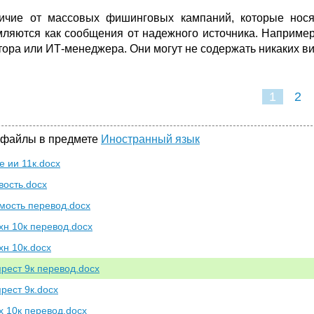
ичие от массовых фишинговых кампаний, которые нос
ляются как сообщения от надежного источника. Например,
тора или ИТ-менеджера. Они могут не содержать никаких в
1
2
 файлы в предмете
Иностранный язык
е ии 11к.docx
вость.docx
мость перевод.docx
хн 10к перевод.docx
хн 10к.docx
прест 9к перевод.docx
прест 9к.docx
х 10к перевод.docx