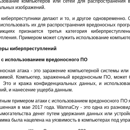
ьзование компьютеров или сетей для распространения 
альных изображений.
 киберпреступники делают и то, и другое одновременно.
 использовать их для распространения вредоносных прогр
икциях признается третья категория киберпреступлен
упления. Примером может служить использование компьюте
еры киберпреступлений
 с использованием вредоносного ПО
носная атака - это заражение компьютерной системы или
аммой. Компьютер, зараженный вредоносным ПО, может 
. Это и кража конфиденциальных данных, и использова
вий, и нанесение ущерба данным.
тным примером атаки с использованием вредоносного ПО я
шенная в мае 2017 года. WannaCry - это одна из разнови
ымогательства денег путем удержания данных или устрой
амма была нацелена на уязвимость в компьютерах под упра