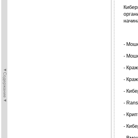
Кибер
орган
начин
- Мош
- Мош
- Кра
◄Содержание◄
- Кра
- Киб
- Ran
- Кри
- Киб
- Вме