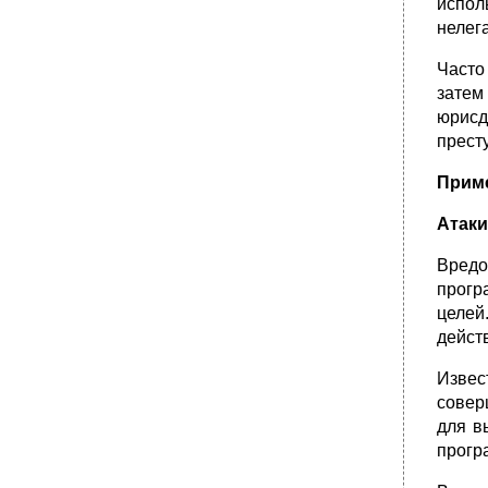
испол
нелег
Часто
затем
юрисд
прест
Прим
Атаки
Вредо
прогр
целей
дейст
Извес
совер
для в
прогр