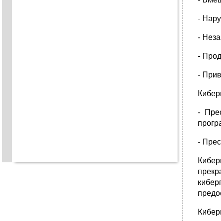
- Нар
- Нез
- Про
- При
Кибер
- Пре
прогр
- Пре
Кибер
прекр
кибер
предо
Кибер