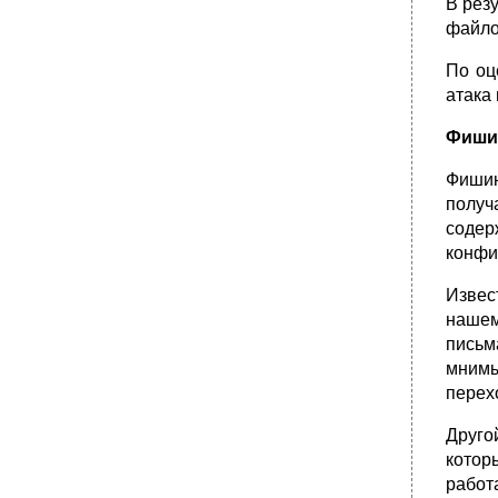
В рез
файло
По оц
атака
Фиши
Фишин
получ
содер
конфи
Извес
нашем
письм
мнимы
перех
Друго
котор
работ