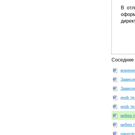
В отл
оформ
дирек
Соседние
влияни
Зависи
Зависи
инф те
инф те
кибер 
кибер 
наноте