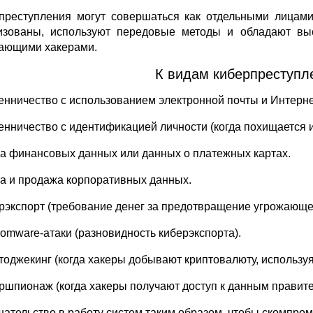
преступления могут совершаться как отдельными лицами
изованы, используют передовые методы и обладают выс
ающими хакерами.
К видам киберпреступл
енничество с использованием электронной почты и Интерне
енничество с идентификацией личности (когда похищается 
жа финансовых данных или данных о платежных картах.
жа и продажа корпоративных данных.
ерэкспорт (требование денег за предотвращение угрожающей
somware-атаки (разновидность киберэкспорта).
птоджекинг (когда хакеры добывают криптовалюту, использу
ершпионаж (когда хакеры получают доступ к данным правите
шательство в работу систем таким образом, чтобы скомпром