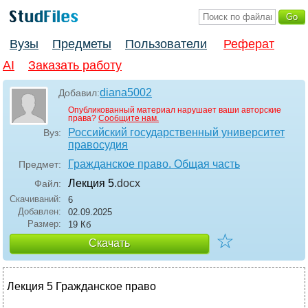
Вузы
Предметы
Пользователи
Реферат
AI
Заказать работу
diana5002
Добавил:
Опубликованный материал нарушает ваши авторские
права?
Сообщите нам.
Российский государственный университет
Вуз:
правосудия
Гражданское право. Общая часть
Предмет:
Лекция 5
.docx
Файл:
Скачиваний:
6
Добавлен:
02.09.2025
Размер:
19 Кб
☆
Скачать
Лекция 5 Гражданское право