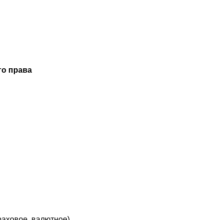
го права
раховое, валютное)